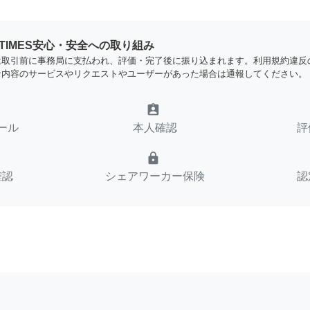
YTIMES安心・安全への取り組み
は取引前に事務局に支払われ、評価・完了後に振り込まれます。利用規約違反
な内容のサービスやリクエストやユーザーがあった場合は通報してください。
assignment_ind
ール
本人確認
評
lock
確認
シェアワーカー保険
認