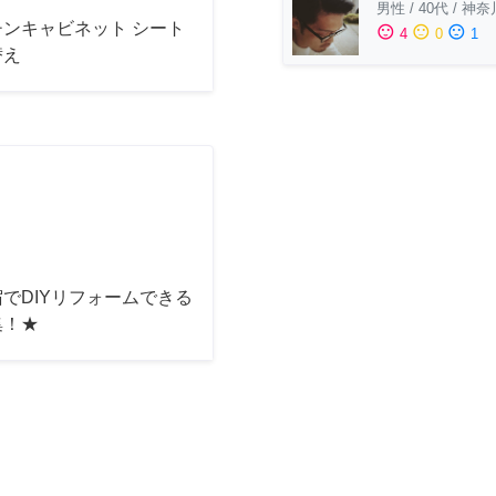
男性
/
40代
/
神奈
チンキャビネット シート
sentiment_satisfied
sentiment_neutral
sentiment_dissatisfied
4
0
1
替え
でDIYリフォームできる
集！★