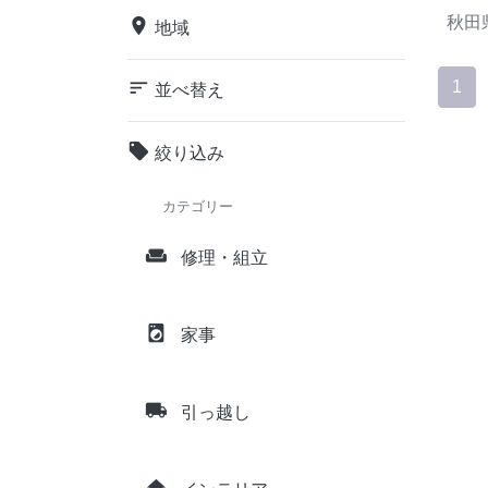
秋田
place
地域
sort
1
並べ替え
local_offer
絞り込み
カテゴリー
weekend
修理・組立
local_laundry_service
家事
local_shipping
引っ越し
home