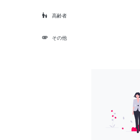
escalator_warning
高齢者
attachment
その他