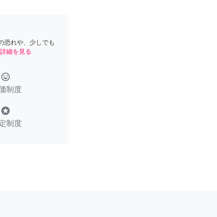
の恐れや、少しでも
詳細を見る
tag_faces
価制度
stars
定制度