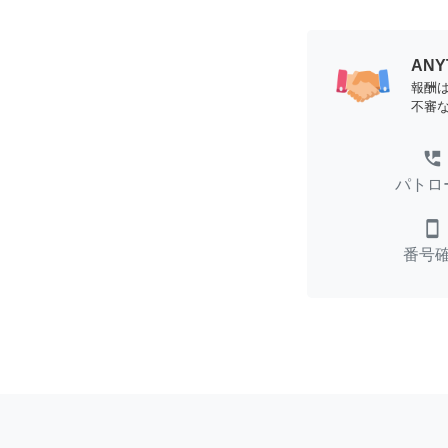
AN
報酬
不審
perm_phone_msg
パトロ
smartphone
番号