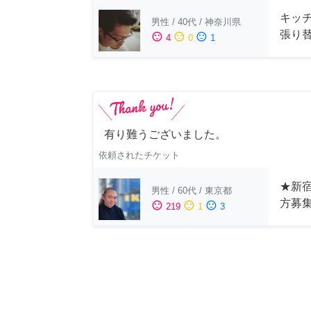
キッ
男性
/
40代
/
神奈川県
張り
sentiment_satisfied
sentiment_neutral
sentiment_dissatisfied
4
0
1
有り難うございました。
依頼されたチケット
★新宿
男性
/
60代
/
東京都
方募
sentiment_satisfied
sentiment_neutral
sentiment_dissatisfied
219
1
3