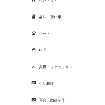
インテリア
class
趣味・習い事
pets
ペット
restaurant
料理
checkroom
美容・ファッション
chat
生活相談
camera_alt
写真・動画制作