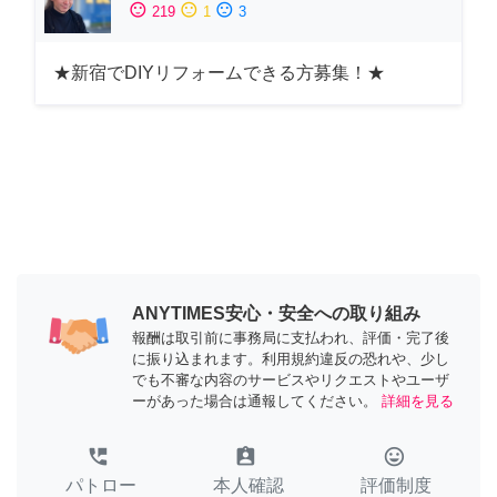
sentiment_satisfied
sentiment_neutral
sentiment_dissatisfied
219
1
3
★新宿でDIYリフォームできる方募集！★
ANYTIMES安心・安全への取り組み
報酬は取引前に事務局に支払われ、評価・完了後
に振り込まれます。利用規約違反の恐れや、少し
でも不審な内容のサービスやリクエストやユーザ
ーがあった場合は通報してください。
詳細を見る
perm_phone_msg
assignment_ind
tag_faces
パトロー
本人確認
評価制度