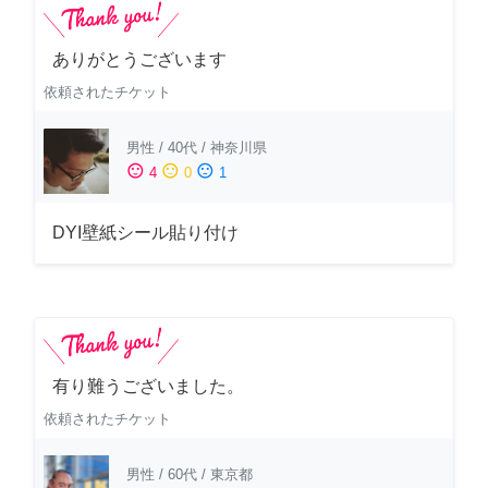
ありがとうございます
依頼されたチケット
男性
/
40代
/
神奈川県
sentiment_satisfied
sentiment_neutral
sentiment_dissatisfied
4
0
1
DYI壁紙シール貼り付け
有り難うございました。
依頼されたチケット
男性
/
60代
/
東京都