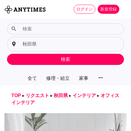
ログイン
新規登録
search
place
検索
more_horiz
全て
修理・組立
家事
TOP
▸
リクエスト
▸
秋田県
▸
インテリア
▸
オフィス
インテリア