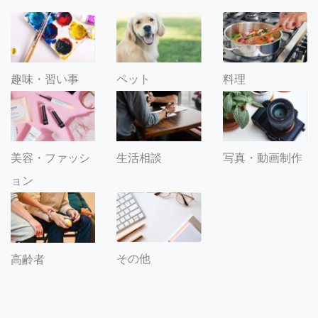
趣味・習い事
ペット
料理
美容・ファッシ
生活相談
写真・動画制作
ョン
その他
高齢者