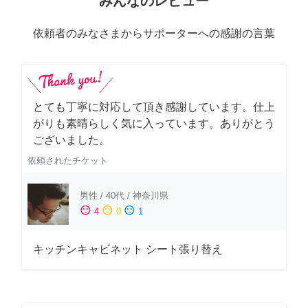
みんなのレビュー
依頼者のみなさまからサポーターへの感謝の言葉
とても丁寧に対応して頂き感謝しています。仕上
がりも素晴らしく気に入っています。ありがとう
ございました。
依頼されたチケット
男性
/
40代
/
神奈川県
sentiment_satisfied
sentiment_neutral
sentiment_dissatisfied
4
0
1
キッチンキャビネット シート張り替え