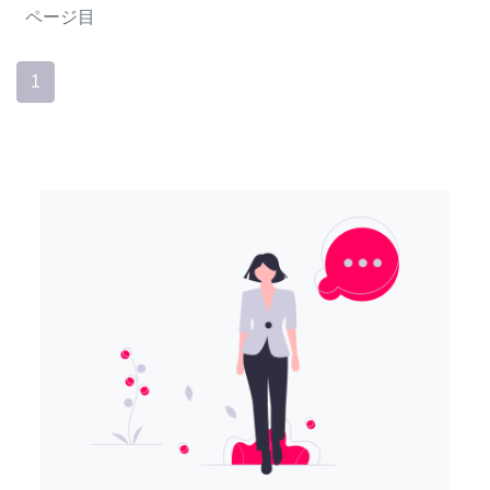
ページ目
1