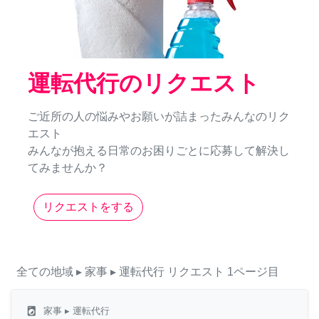
運転代行のリクエスト
ご近所の人の悩みやお願いが詰まったみんなのリク
エスト
みんなが抱える日常のお困りごとに応募して解決し
てみませんか？
リクエストをする
全ての地域
▸ 家事
▸ 運転代行
リクエスト
1ページ目
local_laundry_service
家事
▸ 運転代行