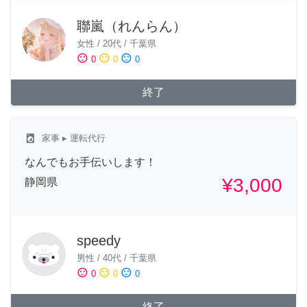
聯嵐（れんらん）
女性
/
20代
/
千葉県
sentiment_satisfied
sentiment_neutral
sentiment_dissatisfied
0
0
0
終了
local_laundry_service
家事
▸ 運転代行
なんでもお手伝いします！
¥3,000
静岡県
speedy
男性
/
40代
/
千葉県
sentiment_satisfied
sentiment_neutral
sentiment_dissatisfied
0
0
0
終了