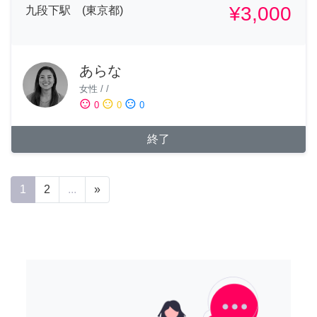
¥3,000
九段下駅 (東京都)
あらな
女性
/
/
sentiment_satisfied
sentiment_neutral
sentiment_dissatisfied
0
0
0
終了
1
2
...
»