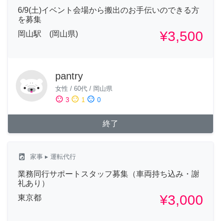
6/9(土)イベント会場から搬出のお手伝いのできる方
を募集
¥3,500
岡山駅 (岡山県)
pantry
女性
/
60代
/
岡山県
sentiment_satisfied
sentiment_neutral
sentiment_dissatisfied
3
1
0
終了
local_laundry_service
家事
▸ 運転代行
業務同行サポートスタッフ募集（車両持ち込み・謝
礼あり）
¥3,000
東京都