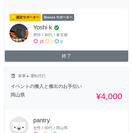
認定サポーター
Bronze サポーター
Yoshi k
check_circle
男性
/
40代
/
東京都
sentiment_satisfied
sentiment_neutral
sentiment_dissatisfied
15
0
0
終了
local_laundry_service
家事
▸ 運転代行
イベントの搬入と搬出のお手伝い
¥4,000
岡山県
pantry
女性
/
60代
/
岡山県