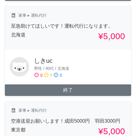
local_laundry_service
家事
▸ 運転代行
至急助けてほしいです！運転代行になります。
¥5,000
北海道
しきuc
男性
/
40代
/
北海道
sentiment_satisfied
sentiment_neutral
sentiment_dissatisfied
0
0
0
終了
local_laundry_service
家事
▸ 運転代行
空港送迎お願いします！成田5000円 羽田3000円
¥5,000
東京都