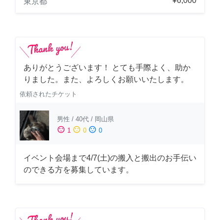
¥6,000
東京都
ありがとうございます！ とても手際よく、助か
りました。また、よろしくお願いいたします。
依頼されたチケット
男性
/
40代
/
岡山県
sentiment_satisfied
sentiment_neutral
sentiment_dissatisfied
1
0
0
イベント会場まで4/7(土)の搬入と搬出のお手伝い
のできる方を募集しています。