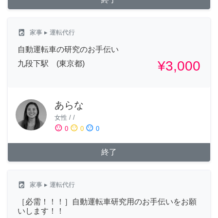
local_laundry_service
家事
▸ 運転代行
自動運転車の研究のお手伝い
¥3,000
九段下駅 (東京都)
あらな
女性
/
/
sentiment_satisfied
sentiment_neutral
sentiment_dissatisfied
0
0
0
終了
local_laundry_service
家事
▸ 運転代行
［必需！！！］自動運転車研究用のお手伝いをお願
いします！！