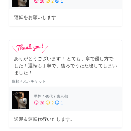
sentiment_satisfied
sentiment_neutral
sentiment_dissatisfied
20
2
1
運転をお願いします
ありがとうございます！ とても丁寧で優し方で
した！運転も丁寧で、後ろでうたた寝してしまい
ました！
依頼されたチケット
男性
/
40代
/
東京都
sentiment_satisfied
sentiment_neutral
sentiment_dissatisfied
20
2
1
送迎＆運転代行いたします。