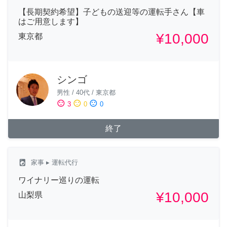
【長期契約希望】子どもの送迎等の運転手さん【車
はご用意します】
¥10,000
東京都
シンゴ
男性
/
40代
/
東京都
sentiment_satisfied
sentiment_neutral
sentiment_dissatisfied
3
0
0
終了
local_laundry_service
家事
▸ 運転代行
ワイナリー巡りの運転
¥10,000
山梨県