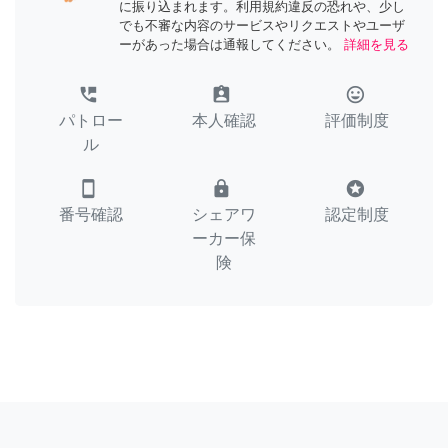
に振り込まれます。利用規約違反の恐れや、少し
でも不審な内容のサービスやリクエストやユーザ
ーがあった場合は通報してください。
詳細を見る
perm_phone_msg
assignment_ind
tag_faces
パトロー
本人確認
評価制度
ル
smartphone
lock
stars
番号確認
シェアワ
認定制度
ーカー保
険