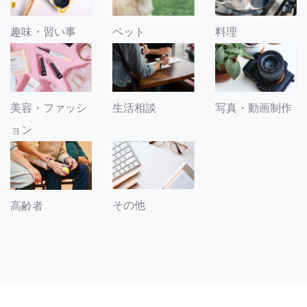
趣味・習い事
ペット
料理
美容・ファッシ
生活相談
写真・動画制作
ョン
その他
高齢者