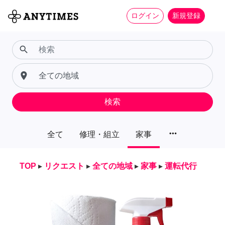
ログイン
新規登録
search
place
検索
more_horiz
全て
修理・組立
家事
TOP
▸
リクエスト
▸
全ての地域
▸
家事
▸
運転代行