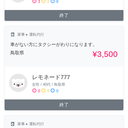
sentiment_satisfied
sentiment_neutral
sentiment_dissatisfied
3
1
0
終了
local_laundry_service
家事
▸ 運転代行
車がない方にタクシーがわりになります。
¥3,500
鳥取県
レモネード777
女性
/
40代
/
鳥取県
sentiment_satisfied
sentiment_neutral
sentiment_dissatisfied
0
0
0
終了
local_laundry_service
家事
▸ 運転代行