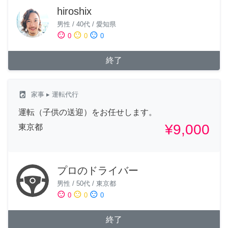
hiroshix
男性
/
40代
/
愛知県
sentiment_satisfied
sentiment_neutral
sentiment_dissatisfied
0
0
0
終了
local_laundry_service
家事
▸ 運転代行
運転（子供の送迎）をお任せします。
¥9,000
東京都
プロのドライバー
男性
/
50代
/
東京都
sentiment_satisfied
sentiment_neutral
sentiment_dissatisfied
0
0
0
終了