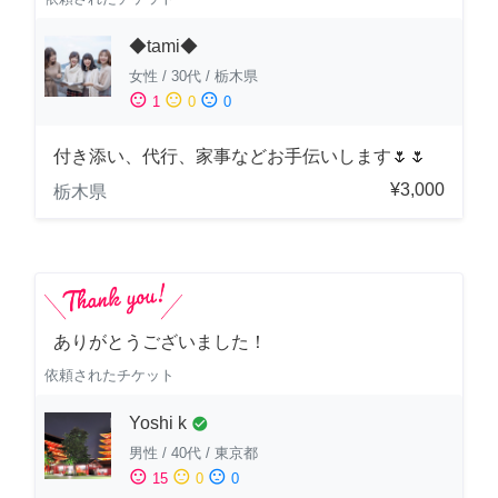
◆tami◆
女性
/
30代
/
栃木県
sentiment_satisfied
sentiment_neutral
sentiment_dissatisfied
1
0
0
付き添い、代行、家事などお手伝いします🌷🌷
¥3,000
栃木県
ありがとうございました！
依頼されたチケット
Yoshi k
check_circle
男性
/
40代
/
東京都
sentiment_satisfied
sentiment_neutral
sentiment_dissatisfied
15
0
0