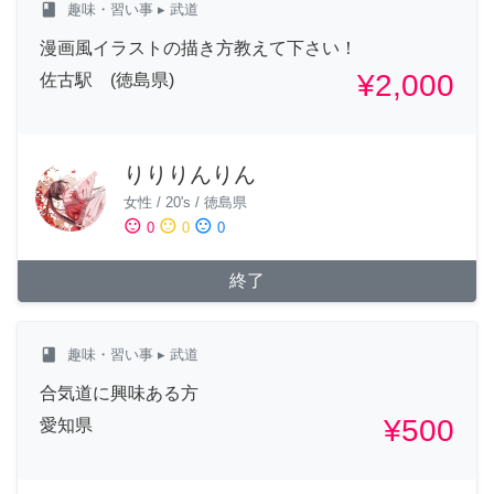
class
趣味・習い事
▸ 武道
漫画風イラストの描き方教えて下さい！
¥2,000
佐古駅 (徳島県)
りりりんりん
女性
/
20's
/
徳島県
sentiment_satisfied
sentiment_neutral
sentiment_dissatisfied
0
0
0
終了
class
趣味・習い事
▸ 武道
合気道に興味ある方
¥500
愛知県