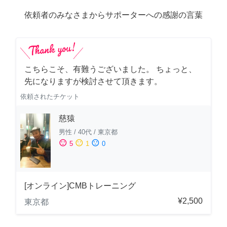
依頼者のみなさまからサポーターへの感謝の言葉
こちらこそ、有難うございました。 ちょっと、
先になりますが検討させて頂きます。
依頼されたチケット
慈猿
男性
/
40代
/
東京都
sentiment_satisfied
sentiment_neutral
sentiment_dissatisfied
5
1
0
[オンライン]CMBトレーニング
¥2,500
東京都