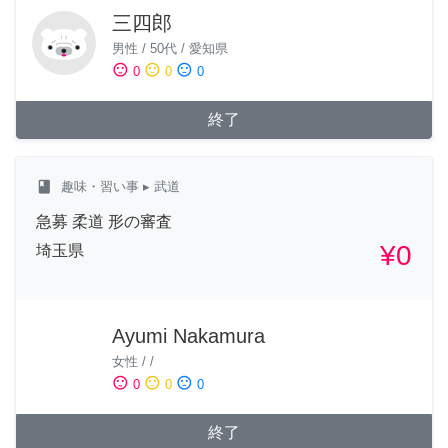
三四郎
男性
/
50代
/
愛知県
sentiment_satisfied
sentiment_neutral
sentiment_dissatisfied
0
0
0
終了
class
趣味・習い事
▸ 武道
急募 柔道 形の審査
¥0
埼玉県
Ayumi Nakamura
女性
/
/
sentiment_satisfied
sentiment_neutral
sentiment_dissatisfied
0
0
0
終了