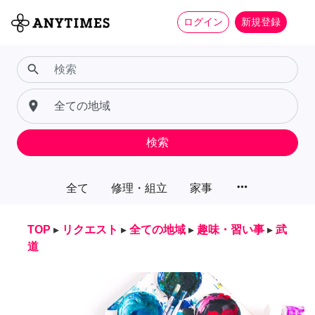
ログイン
新規登録
search
place
検索
more_horiz
全て
修理・組立
家事
TOP
▸
リクエスト
▸
全ての地域
▸
趣味・習い事
▸
武
道