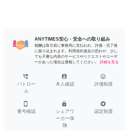
ANYTIMES安心・安全への取り組み
報酬は取引前に事務局に支払われ、評価・完了後
に振り込まれます。利用規約違反の恐れや、少し
でも不審な内容のサービスやリクエストやユーザ
ーがあった場合は通報してください。
詳細を見る
perm_phone_msg
assignment_ind
tag_faces
パトロー
本人確認
評価制度
ル
smartphone
lock
stars
番号確認
シェアワ
認定制度
ーカー保
険