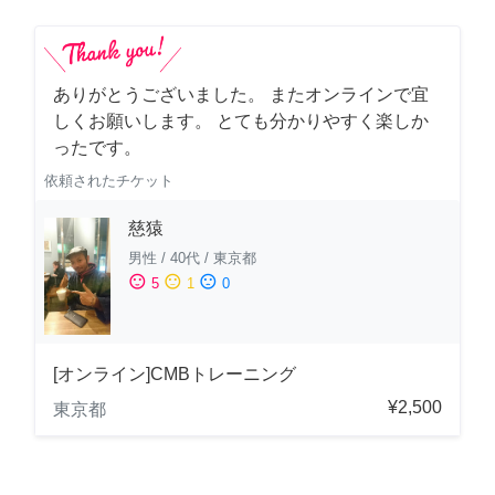
ありがとうございました。 またオンラインで宜
しくお願いします。 とても分かりやすく楽しか
ったです。
依頼されたチケット
慈猿
男性
/
40代
/
東京都
sentiment_satisfied
sentiment_neutral
sentiment_dissatisfied
5
1
0
[オンライン]CMBトレーニング
¥2,500
東京都