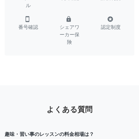
ル
smartphone
lock
stars
番号確認
シェアワ
認定制度
ーカー保
険
よくある質問
趣味・習い事のレッスンの料金相場は？