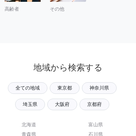
その他
高齢者
地域から検索する
全ての地域
東京都
神奈川県
埼玉県
大阪府
京都府
北海道
富山県
青森県
石川県