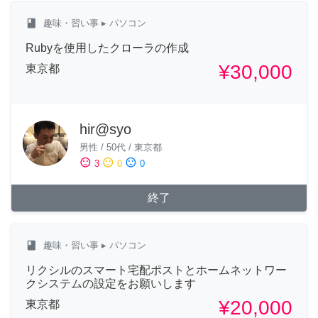
class
趣味・習い事
▸ パソコン
Rubyを使用したクローラの作成
¥30,000
東京都
hir@syo
男性
/
50代
/
東京都
sentiment_satisfied
sentiment_neutral
sentiment_dissatisfied
3
0
0
終了
class
趣味・習い事
▸ パソコン
リクシルのスマート宅配ポストとホームネットワー
クシステムの設定をお願いします
¥20,000
東京都