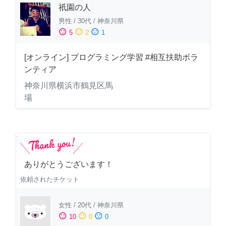
祇園の人
男性
/
30代
/
神奈川県
sentiment_satisfied
sentiment_neutral
sentiment_dissatisfied
5
2
1
[オンライン] プログラミング学習 #相互扶助ボラ
ンティア
神奈川県横浜市鶴見区馬
場
ありがとうございます！
依頼されたチケット
女性
/
20代
/
神奈川県
sentiment_satisfied
sentiment_neutral
sentiment_dissatisfied
10
0
0