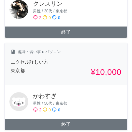
クレスリン
男性
/
30代
/
東京都
sentiment_satisfied
sentiment_neutral
sentiment_dissatisfied
2
0
0
終了
class
趣味・習い事
▸ パソコン
エクセル詳しい方
¥10,000
東京都
かわすぎ
男性
/
50代
/
東京都
sentiment_satisfied
sentiment_neutral
sentiment_dissatisfied
2
0
0
終了