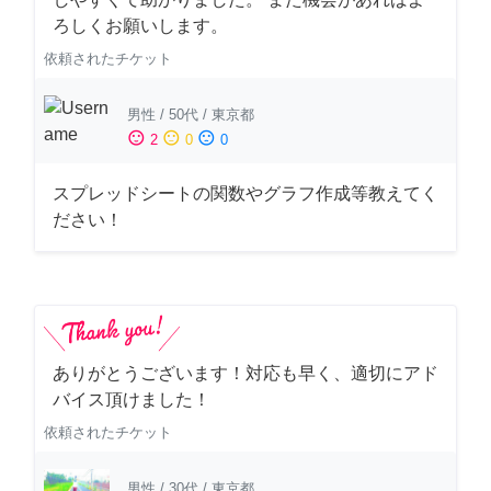
ろしくお願いします。
依頼されたチケット
男性
/
50代
/
東京都
sentiment_satisfied
sentiment_neutral
sentiment_dissatisfied
2
0
0
スプレッドシートの関数やグラフ作成等教えてく
ださい！
ありがとうございます！対応も早く、適切にアド
バイス頂けました！
依頼されたチケット
男性
/
30代
/
東京都