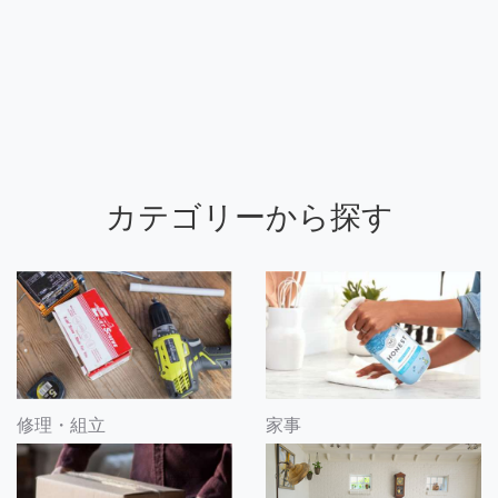
カテゴリーから探す
修理・組立
家事