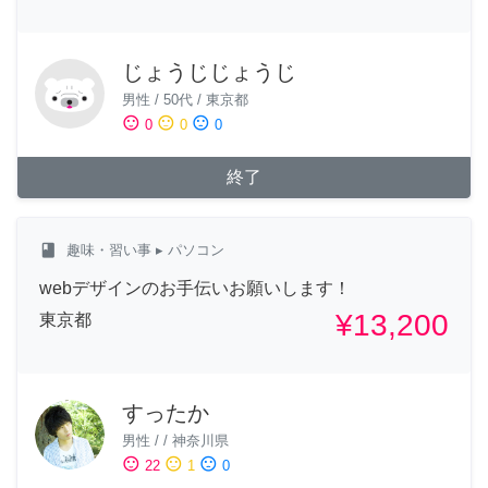
じょうじじょうじ
男性
/
50代
/
東京都
sentiment_satisfied
sentiment_neutral
sentiment_dissatisfied
0
0
0
終了
class
趣味・習い事
▸ パソコン
webデザインのお手伝いお願いします！
¥13,200
東京都
すったか
男性
/
/
神奈川県
sentiment_satisfied
sentiment_neutral
sentiment_dissatisfied
22
1
0