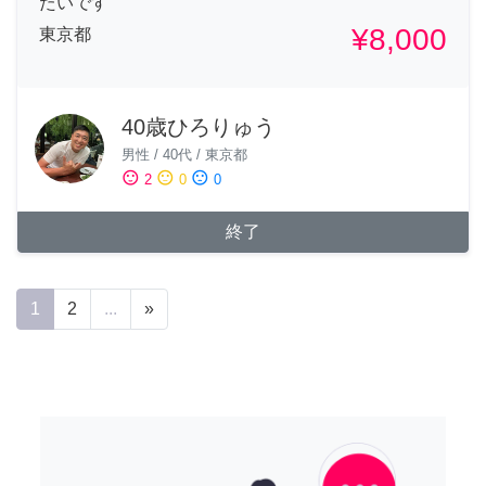
たいです
¥8,000
東京都
40歳ひろりゅう
男性
/
40代
/
東京都
sentiment_satisfied
sentiment_neutral
sentiment_dissatisfied
2
0
0
終了
1
2
...
»