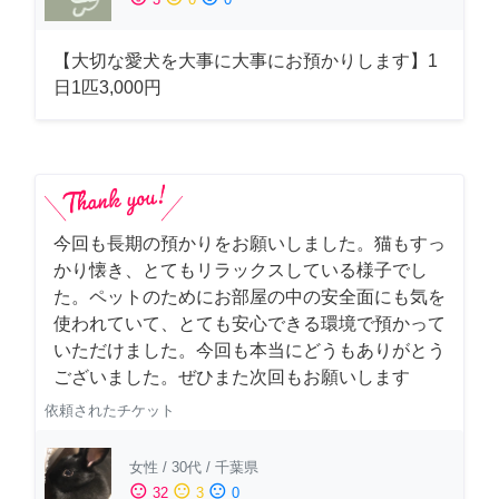
【大切な愛犬を大事に大事にお預かりします】1
日1匹3,000円
今回も長期の預かりをお願いしました。猫もすっ
かり懐き、とてもリラックスしている様子でし
た。ペットのためにお部屋の中の安全面にも気を
使われていて、とても安心できる環境で預かって
いただけました。今回も本当にどうもありがとう
ございました。ぜひまた次回もお願いします
依頼されたチケット
女性
/
30代
/
千葉県
sentiment_satisfied
sentiment_neutral
sentiment_dissatisfied
32
3
0