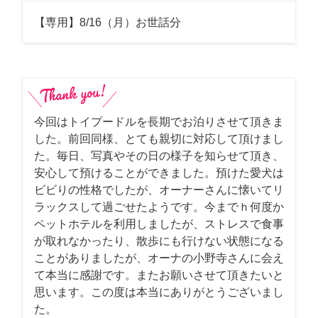
【専用】8/16（月）お世話分
今回はトイプードルを長期でお泊りさせて頂きま
した。前回同様、とても親切に対応して頂けまし
た。毎日、写真やその日の様子を知らせて頂き、
安心して預けることができました。預けた愛犬は
ビビりの性格でしたが、オーナーさんに懐いてリ
ラックスして過ごせたようです。今までｈ何度か
ペットホテルを利用しましたが、ストレスで食事
が取れなかったり、散歩にも行けない状態になる
ことがありましたが、オーナの小野寺さんに会え
て本当に感謝です。またお願いさせて頂きたいと
思います。この度は本当にありがとうございまし
た。