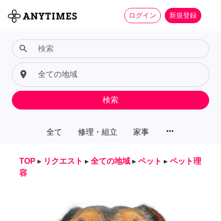
ログイン
新規登録
search
place
検索
more_horiz
全て
修理・組立
家事
TOP
▸
リクエスト
▸
全ての地域
▸
ペット
▸
ペット理
容