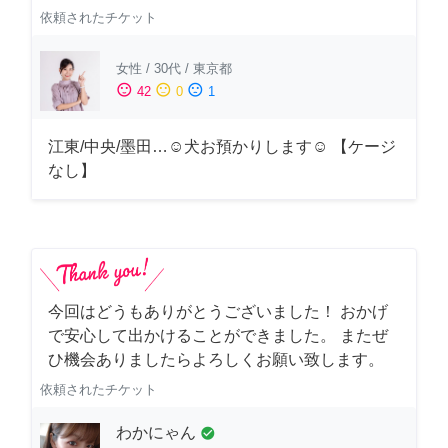
依頼されたチケット
女性
/
30代
/
東京都
sentiment_satisfied
sentiment_neutral
sentiment_dissatisfied
42
0
1
江東/中央/墨田…☺︎犬お預かりします☺︎ 【ケージ
なし】
今回はどうもありがとうございました！ おかげ
で安心して出かけることができました。 またぜ
ひ機会ありましたらよろしくお願い致します。
依頼されたチケット
わかにゃん
check_circle