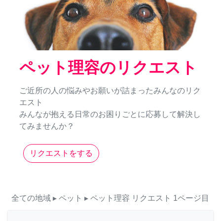
ペット理容のリクエスト
ご近所の人の悩みやお願いが詰まったみんなのリク
エスト
みんなが抱える日常のお困りごとに応募して解決し
てみませんか？
リクエストをする
全ての地域
▸ ペット
▸ ペット理容
リクエスト
1ページ目