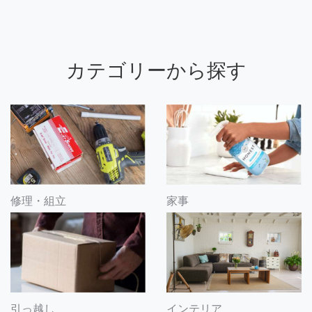
カテゴリーから探す
修理・組立
家事
引っ越し
インテリア