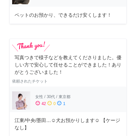
ペットのお預かり、できるだけ安くします！
写真つきで様子などを教えてくださりました。優
しい方で安心して任せることができました！あり
がとうございました！
依頼されたチケット
女性
/
30代
/
東京都
sentiment_satisfied
sentiment_neutral
sentiment_dissatisfied
42
0
1
江東/中央/墨田…☺︎犬お預かりします☺︎ 【ケージ
なし】