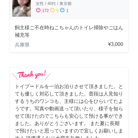
女性
/
40代
/
東京都
sentiment_satisfied
sentiment_neutral
sentiment_dissatisfied
172
5
1
飼主様ご不在時ねこちゃんのトイレ掃除やごはん
補充等
¥3,000
兵庫県
トイプードルを一泊お泊りさせて頂きました。と
ても優しく対応して頂きました。普段は人見知り
するうちのワンコも、主様には心をひらいてたよ
うです。写真や動画送って頂いたり、様子を知ら
せて頂けたのでこちらも安心して預ける事ができ
ました。ありがとうございます。 また夏に長期
で預けたいと思っていますので宜しくお願いしま