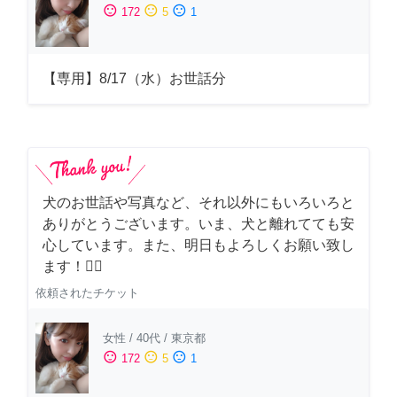
sentiment_satisfied
sentiment_neutral
sentiment_dissatisfied
172
5
1
【専用】8/17（水）お世話分
犬のお世話や写真など、それ以外にもいろいろと
ありがとうございます。いま、犬と離れてても安
心しています。また、明日もよろしくお願い致し
ます！🙇‍♂️
依頼されたチケット
女性
/
40代
/
東京都
sentiment_satisfied
sentiment_neutral
sentiment_dissatisfied
172
5
1