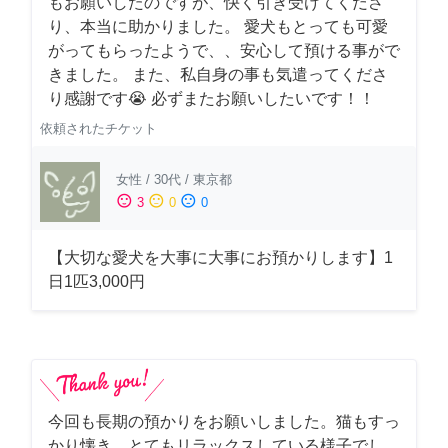
もお願いしたのですが、快く引き受けてくださ
り、本当に助かりました。 愛犬もとっても可愛
がってもらったようで、、安心して預ける事がで
きました。 また、私自身の事も気遣ってくださ
り感謝です😭 必ずまたお願いしたいです！！
依頼されたチケット
女性
/
30代
/
東京都
sentiment_satisfied
sentiment_neutral
sentiment_dissatisfied
3
0
0
【大切な愛犬を大事に大事にお預かりします】1
日1匹3,000円
今回も長期の預かりをお願いしました。猫もすっ
かり懐き、とてもリラックスしている様子でし