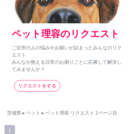
ペット理容のリクエスト
ご近所の人の悩みやお願いが詰まったみんなのリク
エスト
みんなが抱える日常のお困りごとに応募して解決し
てみませんか？
リクエストをする
茨城県
▸ ペット
▸ ペット理容
リクエスト
1ページ目
1