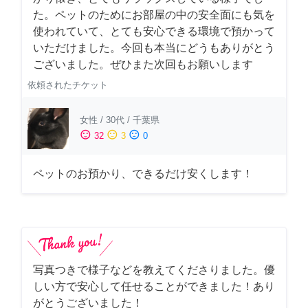
た。ペットのためにお部屋の中の安全面にも気を
使われていて、とても安心できる環境で預かって
いただけました。今回も本当にどうもありがとう
ございました。ぜひまた次回もお願いします
依頼されたチケット
女性
/
30代
/
千葉県
sentiment_satisfied
sentiment_neutral
sentiment_dissatisfied
32
3
0
ペットのお預かり、できるだけ安くします！
写真つきで様子などを教えてくださりました。優
しい方で安心して任せることができました！あり
がとうございました！