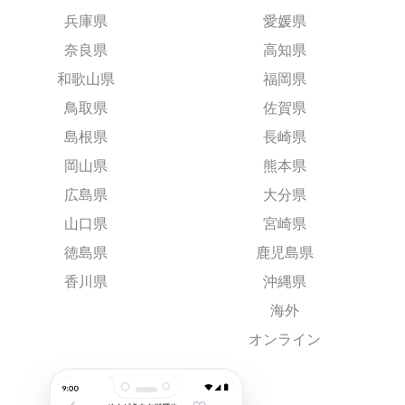
兵庫県
愛媛県
奈良県
高知県
和歌山県
福岡県
鳥取県
佐賀県
島根県
長崎県
岡山県
熊本県
広島県
大分県
山口県
宮崎県
徳島県
鹿児島県
香川県
沖縄県
海外
オンライン