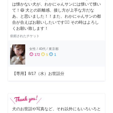
は懐かない犬が、わかにゃんサンには懐いて懐い
て！😆 犬との距離感、接し方が上手な方だな
あ、と思いました！！また、わかにゃんサンの都
合が合えばお願いしたいです🙇‍♂️ その時はよろし
くお願い致します！
依頼されたチケット
女性
/
40代
/
東京都
sentiment_satisfied
sentiment_neutral
sentiment_dissatisfied
172
5
1
【専用】8/17（水）お世話分
犬のお世話や写真など、それ以外にもいろいろと