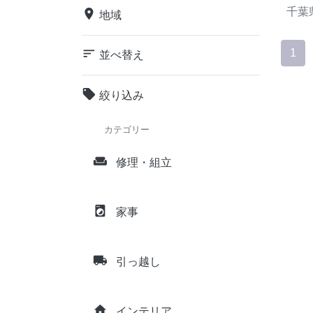
千葉
place
地域
sort
1
並べ替え
local_offer
絞り込み
カテゴリー
weekend
修理・組立
local_laundry_service
家事
local_shipping
引っ越し
home
インテリア