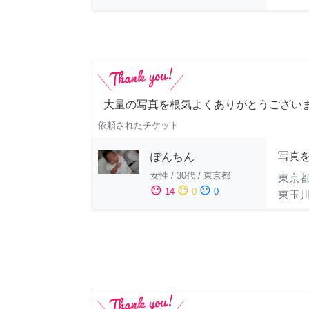
大量の写真を根気よくありがとうござい
依頼されたチケット
写真
ぽんちん
女性
/
30代
/
東京都
東京
sentiment_satisfied
sentiment_neutral
sentiment_dissatisfied
14
0
0
東玉