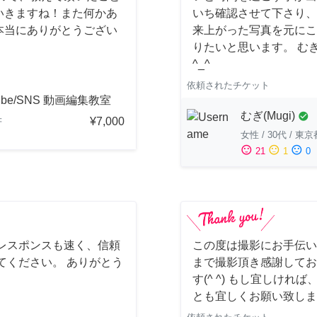
いきますね！また何かあ
いち確認させて下さり、
本当にありがとうござい
来上がった写真を元にこ
りたいと思います。 む
^_^
依頼されたチケット
ube/SNS 動画編集教室
むぎ(Mugi)
check_circle
¥7,000
府
女性
/
30代
/
東京
sentiment_satisfied
sentiment_neutral
sentiment_dissatisfied
21
1
0
レスポンスも速く、信頼
この度は撮影にお手伝い
てください。 ありがとう
まで撮影頂き感謝してお
す(^ ^) もし宜しけ
とも宜しくお願い致しま