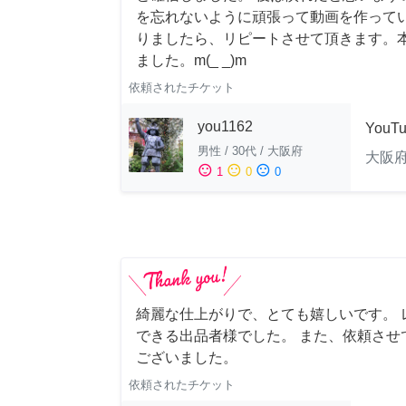
を忘れないように頑張って動画を作って
りましたら、リピートさせて頂きます。
ました。m(_ _)m
依頼されたチケット
you1162
YouT
男性
/
30代
/
大阪府
大阪
sentiment_satisfied
sentiment_neutral
sentiment_dissatisfied
1
0
0
綺麗な仕上がりで、とても嬉しいです。 
できる出品者様でした。 また、依頼させ
ございました。
依頼されたチケット