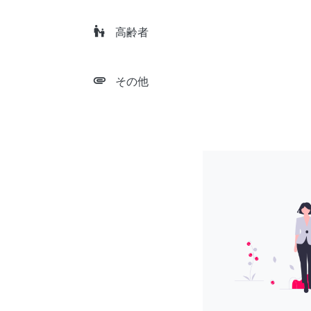
escalator_warning
高齢者
attachment
その他