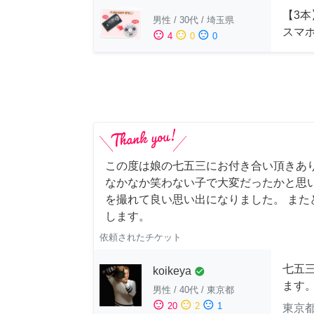
【3本
男性
/
30代
/
埼玉県
スマ
sentiment_satisfied
sentiment_neutral
sentiment_dissatisfied
4
0
0
この度は娘の七五三にお付き合い頂きあ
なかなか笑わない子で大変だったかと思
を撮れて良い思い出になりました。 また
します。
依頼されたチケット
七五
koikeya
check_circle
ます
男性
/
40代
/
東京都
sentiment_satisfied
sentiment_neutral
sentiment_dissatisfied
20
2
1
東京