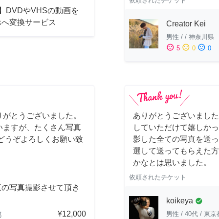
依頼されたチケット
】DVDやVHSの動画を
ホへ変換サービス
Creator Kei
男性
/
/
神奈川県
sentiment_satisfied
sentiment_neutral
sentiment_dissatisfied
5
0
0
りがとうございました。
ありがとうございました
いますが、たくさん写真
していただけて嬉しかっ
どうぞよろしくお願い致
影した全ての写真を送っ
選して送ってもらえた方
かなとは思いました。
依頼されたチケット
三の写真撮影させて頂き
。
koikeya
check_circle
¥12,000
男性
/
40代
/
東京
都