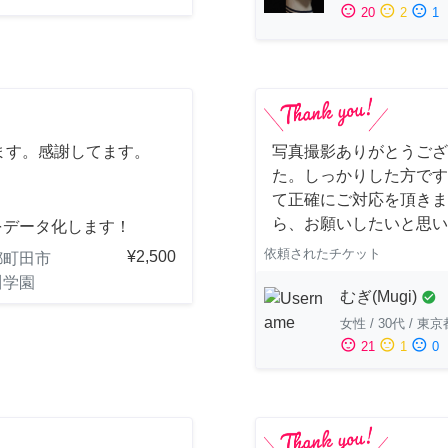
sentiment_satisfied
sentiment_neutral
sentiment_dissatisfied
20
2
1
ます。感謝してます。
写真撮影ありがとうござ
た。しっかりした方です
て正確にご対応を頂きま
ら、お願いしたいと思い
をデータ化します！
依頼されたチケット
¥2,500
都町田市
川学園
むぎ(Mugi)
check_circle
女性
/
30代
/
東京
sentiment_satisfied
sentiment_neutral
sentiment_dissatisfied
21
1
0