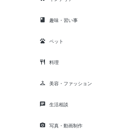
class
趣味・習い事
pets
ペット
restaurant
料理
checkroom
美容・ファッション
chat
生活相談
camera_alt
写真・動画制作