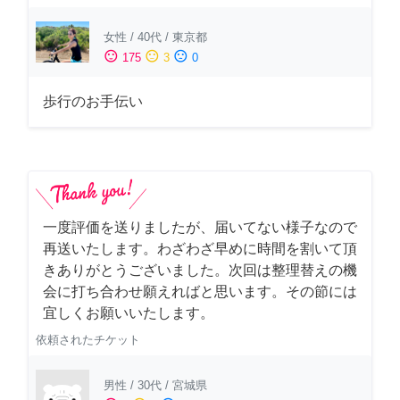
女性
/
40代
/
東京都
sentiment_satisfied
sentiment_neutral
sentiment_dissatisfied
175
3
0
歩行のお手伝い
一度評価を送りましたが、届いてない様子なので
再送いたします。わざわざ早めに時間を割いて頂
きありがとうございました。次回は整理替えの機
会に打ち合わせ願えればと思います。その節には
宜しくお願いいたします。
依頼されたチケット
男性
/
30代
/
宮城県