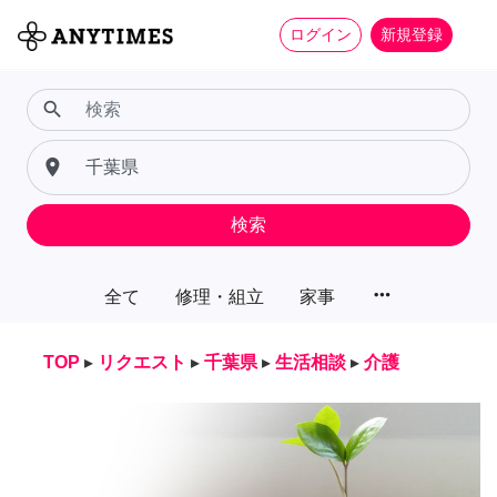
ログイン
新規登録
search
place
検索
more_horiz
全て
修理・組立
家事
TOP
▸
リクエスト
▸
千葉県
▸
生活相談
▸
介護