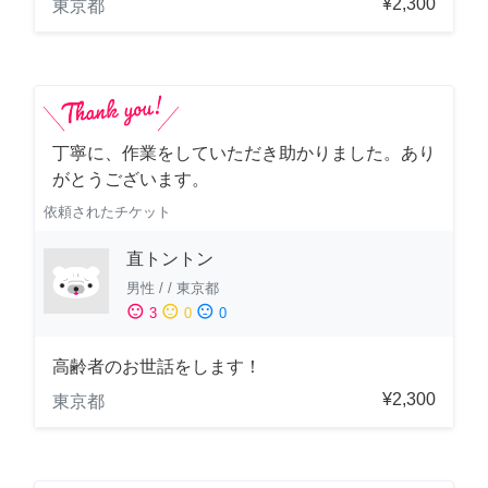
¥2,300
東京都
丁寧に、作業をしていただき助かりました。あり
がとうございます。
依頼されたチケット
直トントン
男性
/
/
東京都
sentiment_satisfied
sentiment_neutral
sentiment_dissatisfied
3
0
0
高齢者のお世話をします！
¥2,300
東京都