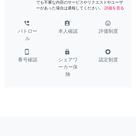
でも不審な内容のサービスやリクエストやユーザ
ーがあった場合は通報してください。
詳細を見る
perm_phone_msg
assignment_ind
tag_faces
パトロー
本人確認
評価制度
ル
smartphone
lock
stars
番号確認
シェアワ
認定制度
ーカー保
険