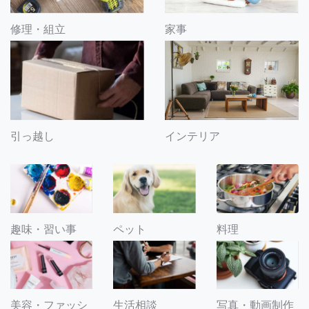
修理・組立
家事
引っ越し
インテリア
趣味・習い事
ペット
料理
美容・ファッシ
生活相談
写真・動画制作