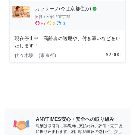
カッサーノ(今は京都住み)
check_circle
男性
/
30代
/
東京都
sentiment_satisfied
sentiment_neutral
sentiment_dissatisfied
67
3
0
現在停止中 高齢者の送迎や、付き添いなどをい
たします！
¥2,000
代々木駅 (東京都)
ANYTIMES安心・安全への取り組み
報酬は取引前に事務局に支払われ、評価・完了後
に振り込まれます。利用規約違反の恐れや、少し