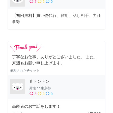
sentiment_satisfied
sentiment_neutral
sentiment_dissatisfied
2
0
0
【初回無料】買い物代行、雑用、話し相手、力仕
事等
丁寧なお仕事、ありがとございました。 また、
来週もお願い申し上げます。
依頼されたチケット
直トントン
男性
/
/
東京都
sentiment_satisfied
sentiment_neutral
sentiment_dissatisfied
3
0
0
高齢者のお世話をします！