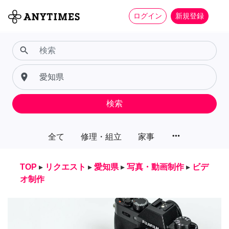
ログイン
新規登録
search
place
検索
more_horiz
全て
修理・組立
家事
TOP
▸
リクエスト
▸
愛知県
▸
写真・動画制作
▸
ビデ
オ制作