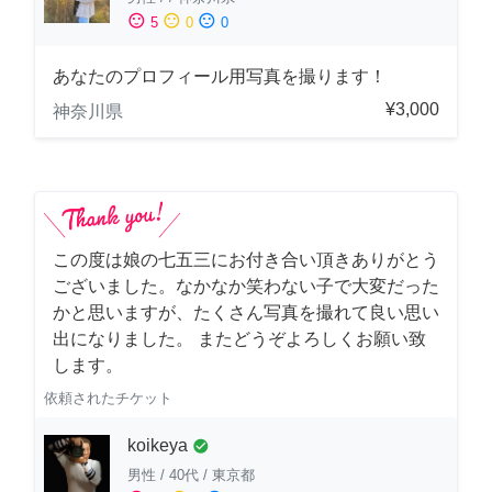
sentiment_satisfied
sentiment_neutral
sentiment_dissatisfied
5
0
0
あなたのプロフィール用写真を撮ります！
¥3,000
神奈川県
この度は娘の七五三にお付き合い頂きありがとう
ございました。なかなか笑わない子で大変だった
かと思いますが、たくさん写真を撮れて良い思い
出になりました。 またどうぞよろしくお願い致
します。
依頼されたチケット
koikeya
check_circle
男性
/
40代
/
東京都