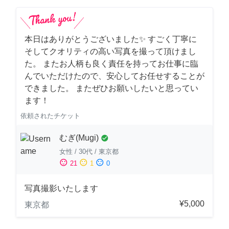
本日はありがとうございました✨ すごく丁寧に
そしてクオリティの高い写真を撮って頂けまし
た。 またお人柄も良く責任を持ってお仕事に臨
んでいただけたので、安心してお任せすることが
できました。 またぜひお願いしたいと思ってい
ます！
依頼されたチケット
むぎ(Mugi)
check_circle
女性
/
30代
/
東京都
sentiment_satisfied
sentiment_neutral
sentiment_dissatisfied
21
1
0
写真撮影いたします
¥5,000
東京都