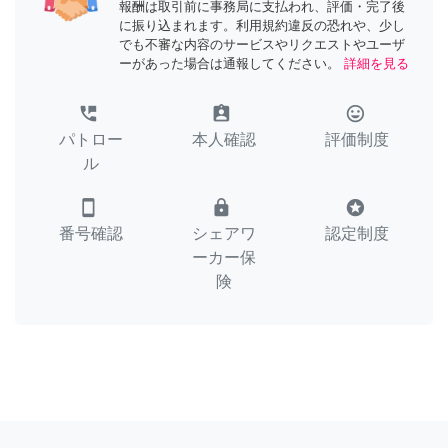
報酬は取引前に事務局に支払われ、評価・完了後
に振り込まれます。利用規約違反の恐れや、少し
でも不審な内容のサービスやリクエストやユーザ
ーがあった場合は通報してください。
詳細を見る
perm_phone_msg
assignment_ind
tag_faces
パトロー
本人確認
評価制度
ル
smartphone
lock
stars
番号確認
シェアワ
認定制度
ーカー保
険