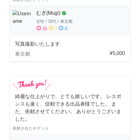
むぎ(Mugi)
check_circle
女性
/
30代
/
東京都
sentiment_satisfied
sentiment_neutral
sentiment_dissatisfied
21
1
0
写真撮影いたします
¥5,000
東京都
綺麗な仕上がりで、とても嬉しいです。 レスポ
ンスも速く、信頼できる出品者様でした。 ま
た、依頼させてください。 ありがとうございま
した。
依頼されたチケット