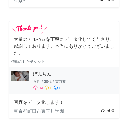
東京都
大量のアルバムを丁寧にデータ化してくださり、
感謝しております。本当にありがとうございまし
た。
依頼されたチケット
ぽんちん
女性
/
30代
/
東京都
sentiment_satisfied
sentiment_neutral
sentiment_dissatisfied
14
0
0
写真をデータ化します！
¥2,500
東京都町田市東玉川学園