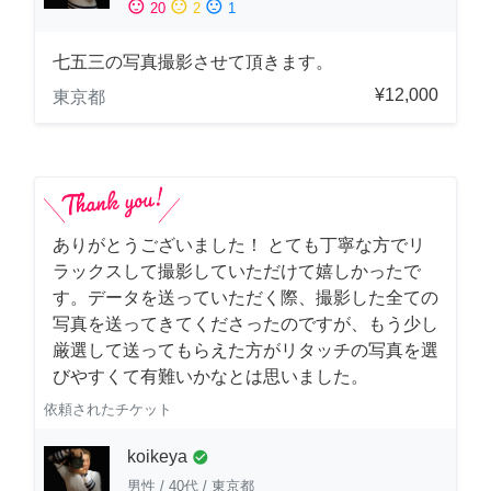
sentiment_satisfied
sentiment_neutral
sentiment_dissatisfied
20
2
1
七五三の写真撮影させて頂きます。
¥12,000
東京都
ありがとうございました！ とても丁寧な方でリ
ラックスして撮影していただけて嬉しかったで
す。データを送っていただく際、撮影した全ての
写真を送ってきてくださったのですが、もう少し
厳選して送ってもらえた方がリタッチの写真を選
びやすくて有難いかなとは思いました。
依頼されたチケット
koikeya
check_circle
男性
/
40代
/
東京都