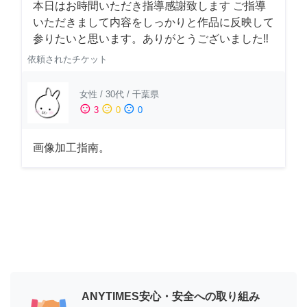
本日はお時間いただき指導感謝致します ご指導
いただきまして内容をしっかりと作品に反映して
参りたいと思います。ありがとうございました‼️
依頼されたチケット
女性
/
30代
/
千葉県
sentiment_satisfied
sentiment_neutral
sentiment_dissatisfied
3
0
0
画像加工指南。
ANYTIMES安心・安全への取り組み