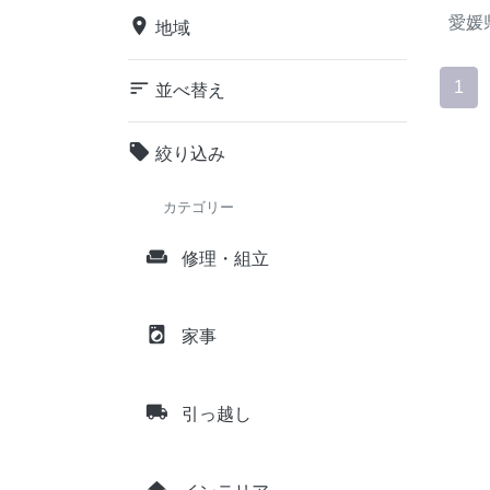
愛媛
place
地域
sort
1
並べ替え
local_offer
絞り込み
カテゴリー
weekend
修理・組立
local_laundry_service
家事
local_shipping
引っ越し
home