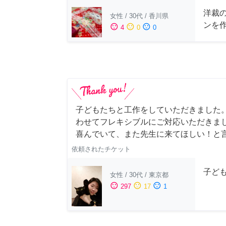
洋裁
女性
/
30代
/
香川県
ンを
sentiment_satisfied
sentiment_neutral
sentiment_dissatisfied
4
0
0
子どもたちと工作をしていただきました
わせてフレキシブルにご対応いただきま
喜んでいて、また先生に来てほしい！と
依頼されたチケット
子ど
女性
/
30代
/
東京都
sentiment_satisfied
sentiment_neutral
sentiment_dissatisfied
297
17
1