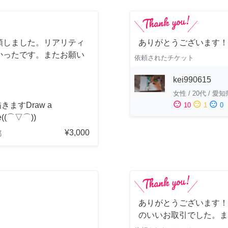
頼しました。リアリティ
ありがとうございます！
かったです。またお願い
依頼されたチケット
kei990615
女性
/
20代
/
愛知
sentiment_satisfied
sentiment_neutral
sentiment_dissatisfied
きますDraw a
10
1
0
re((⌒▽⌒))
¥3,000
都
ありがとうございます！
のいいお取引でした。ま