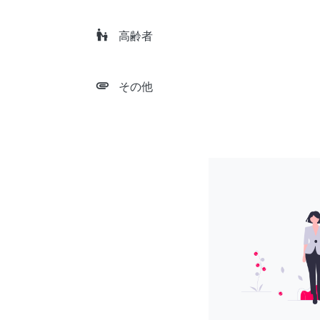
escalator_warning
高齢者
attachment
その他