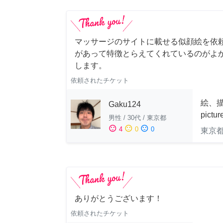
マッサージのサイトに載せる似顔絵を依
があって特徴とらえてくれているのがよ
します。
依頼されたチケット
絵、描
Gaku124
pictu
男性
/
30代
/
東京都
sentiment_satisfied
sentiment_neutral
sentiment_dissatisfied
4
0
0
東京
ありがとうございます！
依頼されたチケット