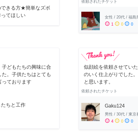
依頼されたチケット
のできる方★簡単なズボ
作ってほしい
女性
/
20代
/
福島
sentiment_satisfied
sentiment_neutral
sentiment_dissatisfied
1
0
0
。子どもたちの興味に合
似顔絵を依頼させていた
した。子供たちはとても
のいく仕上がりでした。
言っております
と思います。
依頼されたチケット
もたちと工作
Gaku124
男性
/
30代
/
東京
sentiment_satisfied
sentiment_neutral
sentiment_dissatisfied
4
0
0