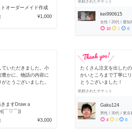
依頼されたチケット
ストオーダーメイド作成
kei990615
¥1,000
都
女性
/
20代
/
愛知
sentiment_satisfied
sentiment_neutral
sentiment_dissatisfied
10
1
0
していただきました。小
たくさん注文を出したの
彩豊かに、物語の内容に
かいところまで丁寧にリ
りがとうございました。
とうございました！
依頼されたチケット
きますDraw a
Gaku124
re((⌒▽⌒))
男性
/
30代
/
東京
sentiment_satisfied
sentiment_neutral
sentiment_dissatisfied
¥3,000
4
0
0
都