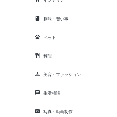
インテリア
class
趣味・習い事
pets
ペット
restaurant
料理
checkroom
美容・ファッション
chat
生活相談
camera_alt
写真・動画制作