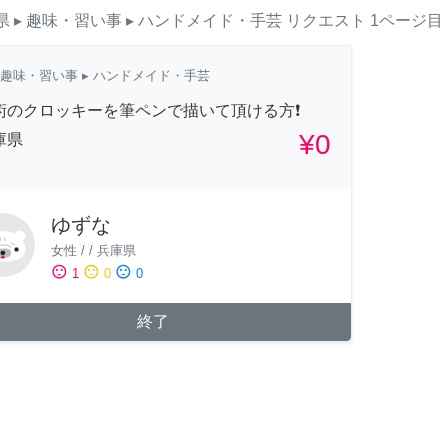
県
▸ 趣味・習い事
▸ ハンドメイド・手芸
リクエスト
1ページ目
趣味・習い事
▸ ハンドメイド・手芸
術のクロッキーを筆ペンで描いて頂ける方❗️
¥0
庫県
ゆずな
女性
/
/
兵庫県
sentiment_satisfied
sentiment_neutral
sentiment_dissatisfied
1
0
0
終了