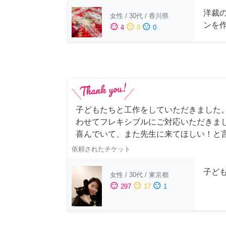
洋裁
女性
/
30代
/
香川県
ンを
sentiment_satisfied
sentiment_neutral
sentiment_dissatisfied
4
0
0
子どもたちと工作をしていただきました
わせてフレキシブルにご対応いただきま
喜んでいて、また先生に来てほしい！と
依頼されたチケット
子ど
女性
/
30代
/
東京都
sentiment_satisfied
sentiment_neutral
sentiment_dissatisfied
297
17
1