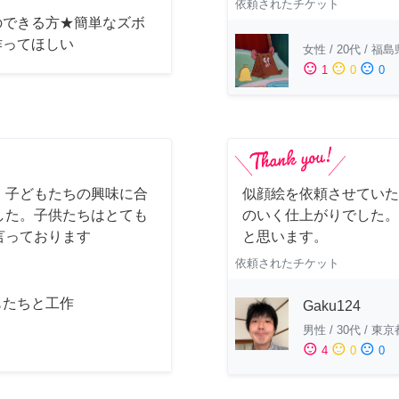
依頼されたチケット
のできる方★簡単なズボ
作ってほしい
女性
/
20代
/
福島
sentiment_satisfied
sentiment_neutral
sentiment_dissatisfied
1
0
0
。子どもたちの興味に合
似顔絵を依頼させていた
した。子供たちはとても
のいく仕上がりでした。
言っております
と思います。
依頼されたチケット
もたちと工作
Gaku124
男性
/
30代
/
東京
sentiment_satisfied
sentiment_neutral
sentiment_dissatisfied
4
0
0