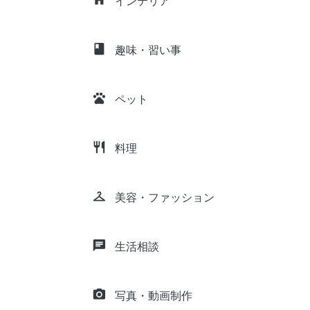
インテリア
class
趣味・習い事
pets
ペット
restaurant
料理
checkroom
美容・ファッション
chat
生活相談
camera_alt
写真・動画制作