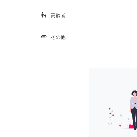
escalator_warning
高齢者
attachment
その他