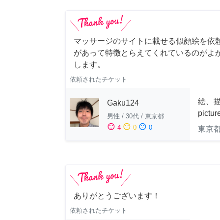
マッサージのサイトに載せる似顔絵を依
があって特徴とらえてくれているのがよ
します。
依頼されたチケット
絵、描
Gaku124
pictu
男性
/
30代
/
東京都
sentiment_satisfied
sentiment_neutral
sentiment_dissatisfied
4
0
0
東京
ありがとうございます！
依頼されたチケット