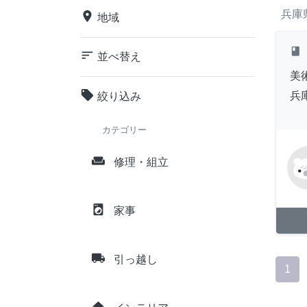
兵庫
place
地域
class
sort
並べ替え
美
local_offer
兵
絞り込み
カテゴリー
weekend
修理・組立
local_laundry_service
家事
local_shipping
引っ越し
1
home