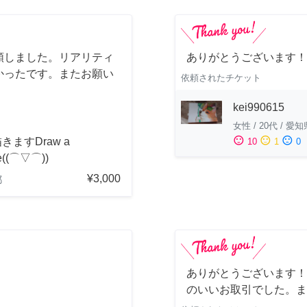
頼しました。リアリティ
ありがとうございます！
かったです。またお願い
依頼されたチケット
kei990615
女性
/
20代
/
愛知
sentiment_satisfied
sentiment_neutral
sentiment_dissatisfied
きますDraw a
10
1
0
re((⌒▽⌒))
¥3,000
都
ありがとうございます！
のいいお取引でした。ま