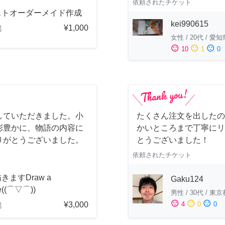
依頼されたチケット
ストオーダーメイド作成
kei990615
¥1,000
都
女性
/
20代
/
愛知
sentiment_satisfied
sentiment_neutral
sentiment_dissatisfied
10
1
0
していただきました。小
たくさん注文を出したの
彩豊かに、物語の内容に
かいところまで丁寧にリ
りがとうございました。
とうございました！
依頼されたチケット
きますDraw a
Gaku124
re((⌒▽⌒))
男性
/
30代
/
東京
sentiment_satisfied
sentiment_neutral
sentiment_dissatisfied
¥3,000
4
0
0
都