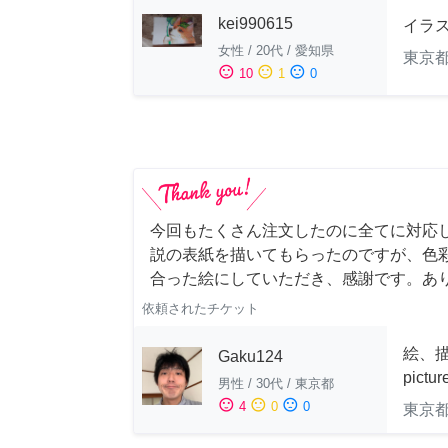
kei990615
イラ
女性
/
20代
/
愛知県
東京
sentiment_satisfied
sentiment_neutral
sentiment_dissatisfied
10
1
0
今回もたくさん注文したのに全てに対応
説の表紙を描いてもらったのですが、色
合った絵にしていただき、感謝です。あ
依頼されたチケット
絵、描
Gaku124
pictu
男性
/
30代
/
東京都
sentiment_satisfied
sentiment_neutral
sentiment_dissatisfied
4
0
0
東京