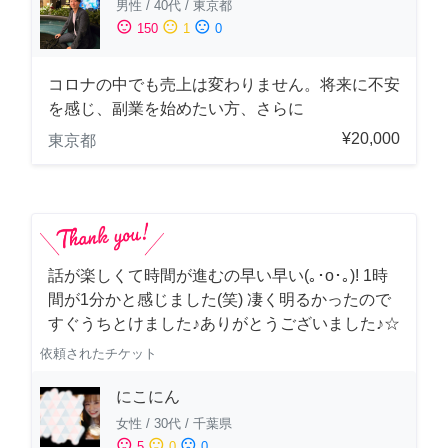
男性
/
40代
/
東京都
sentiment_satisfied
sentiment_neutral
sentiment_dissatisfied
150
1
0
コロナの中でも売上は変わりません。将来に不安
を感じ、副業を始めたい方、さらに
¥20,000
東京都
話が楽しくて時間が進むの早い早い(｡･о･｡)! 1時
間が1分かと感じました(笑) 凄く明るかったので
すぐうちとけました♪ありがとうございました♪☆
依頼されたチケット
にこにん
女性
/
30代
/
千葉県
sentiment_satisfied
sentiment_neutral
sentiment_dissatisfied
5
0
0