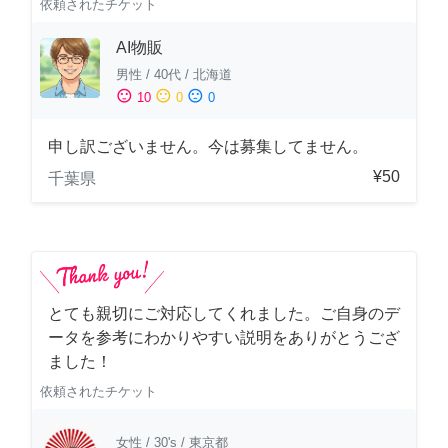
依頼されたチケット
AI物販
男性
/
40代
/
北海道
sentiment_satisfied
sentiment_neutral
sentiment_dissatisfied
10
0
0
申し訳ございません。今は募集してません。
¥50
千葉県
とても親切にご対応してくれました。ご自身のデ
ータを参考にわかりやすい説明をありがとうござ
ました！
依頼されたチケット
女性
/
30's
/
東京都