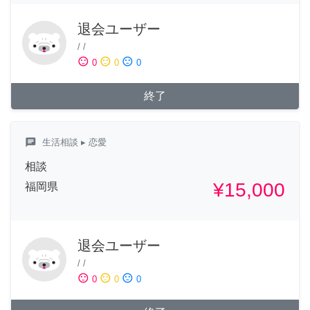
退会ユーザー
/
/
sentiment_satisfied
sentiment_neutral
sentiment_dissatisfied
0
0
0
終了
chat
生活相談
▸ 恋愛
相談
¥15,000
福岡県
退会ユーザー
/
/
sentiment_satisfied
sentiment_neutral
sentiment_dissatisfied
0
0
0