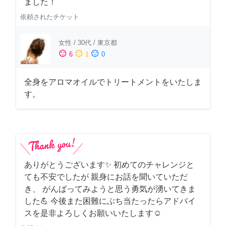
ました！
依頼されたチケット
女性
/
30代
/
東京都
sentiment_satisfied
sentiment_neutral
sentiment_dissatisfied
6
1
0
全身をアロマオイルでトリートメントをいたしま
す。
ありがとうございます✨ 初めてのチャレンジと
ても不安でしたが 親身にお話を聞いていただ
き、 がんばってみようと思う勇気が湧いてきま
した💪 今後また困難にぶち当たったらアドバイ
スを是非よろしくお願いいたします☺️