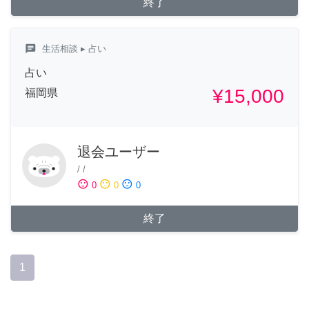
終了
chat
生活相談
▸ 占い
占い
¥15,000
福岡県
退会ユーザー
/
/
sentiment_satisfied
sentiment_neutral
sentiment_dissatisfied
0
0
0
終了
1