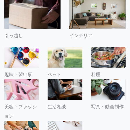
引っ越し
インテリア
趣味・習い事
ペット
料理
美容・ファッシ
生活相談
写真・動画制作
ョン