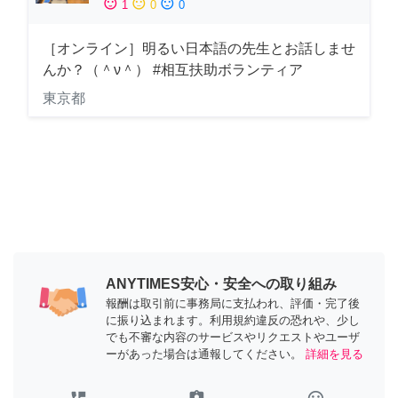
sentiment_satisfied
sentiment_neutral
sentiment_dissatisfied
1
0
0
［オンライン］明るい日本語の先生とお話しませ
んか？（＾ν＾） #相互扶助ボランティア
東京都
ANYTIMES安心・安全への取り組み
報酬は取引前に事務局に支払われ、評価・完了後
に振り込まれます。利用規約違反の恐れや、少し
でも不審な内容のサービスやリクエストやユーザ
ーがあった場合は通報してください。
詳細を見る