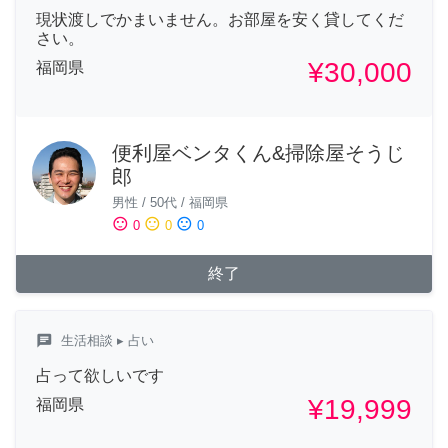
現状渡しでかまいません。お部屋を安く貸してくだ
さい。
¥30,000
福岡県
便利屋ベンタくん&掃除屋そうじ
郎
男性
/
50代
/
福岡県
sentiment_satisfied
sentiment_neutral
sentiment_dissatisfied
0
0
0
終了
chat
生活相談
▸ 占い
占って欲しいです
¥19,999
福岡県