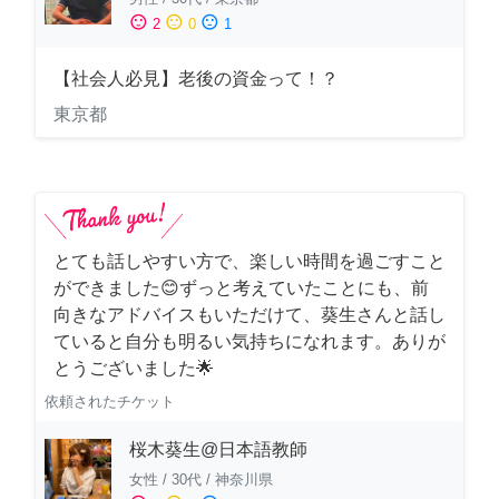
sentiment_satisfied
sentiment_neutral
sentiment_dissatisfied
2
0
1
【社会人必見】老後の資金って！？
東京都
とても話しやすい方で、楽しい時間を過ごすこと
ができました😊ずっと考えていたことにも、前
向きなアドバイスもいただけて、葵生さんと話し
ていると自分も明るい気持ちになれます。ありが
とうございました🌟
依頼されたチケット
桜木葵生@日本語教師
女性
/
30代
/
神奈川県