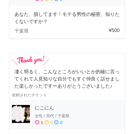
あなた、損してます！モテる男性の秘密、知りた
くないですか？
¥500
千葉県
凄く明るく、こんなところがいいとか的確に言っ
てくれて人見知りな自分でもすぐ仲良く話せまし
た楽しかったですーありがとうございました♪
依頼されたチケット
にこにん
女性
/
30代
/
千葉県
sentiment_satisfied
sentiment_neutral
sentiment_dissatisfied
5
0
0