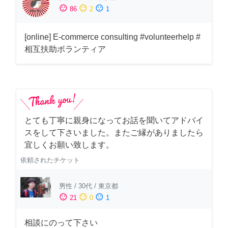
sentiment_satisfied
sentiment_neutral
sentiment_dissatisfied
86
2
1
[online] E-commerce consulting #volunteerhelp #
相互扶助ボランティア
とても丁寧に親身になってお話を聞いてアドバイ
スをして下さいました。またご縁がありましたら
宜しくお願い致します。
依頼されたチケット
男性
/
30代
/
東京都
sentiment_satisfied
sentiment_neutral
sentiment_dissatisfied
21
0
1
相談にのって下さい