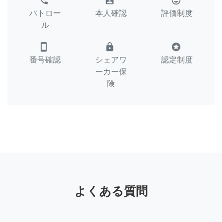
perm_phone_msg
assignment_ind
tag_faces
パトロー
本人確認
評価制度
ル
smartphone
lock
stars
番号確認
シェアワ
認定制度
ーカー保
険
よくある質問