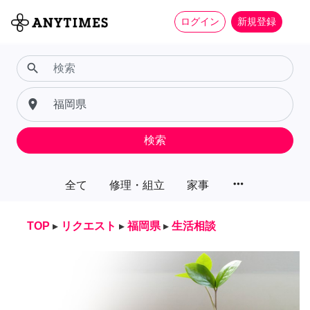
ログイン
新規登録
search
place
検索
more_horiz
全て
修理・組立
家事
TOP
▸
リクエスト
▸
福岡県
▸
生活相談