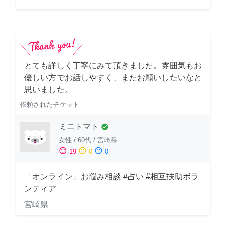
とても詳しく丁寧にみて頂きました。雰囲気もお
優しい方でお話しやすく、またお願いしたいなと
思いました。
依頼されたチケット
ミニトマト
check_circle
女性
/
60代
/
宮崎県
sentiment_satisfied
sentiment_neutral
sentiment_dissatisfied
19
0
0
「オンライン」お悩み相談 #占い #相互扶助ボラ
ンティア
宮崎県