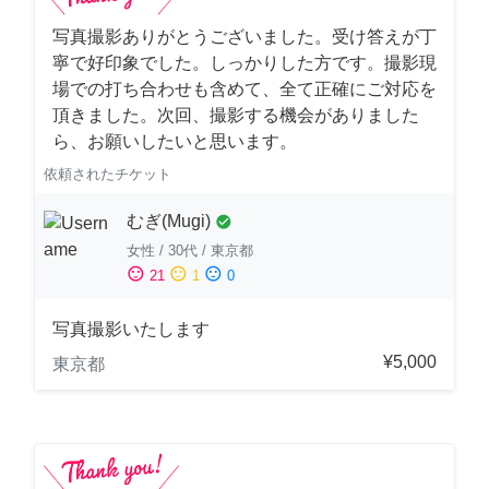
写真撮影ありがとうございました。受け答えが丁
寧で好印象でした。しっかりした方です。撮影現
場での打ち合わせも含めて、全て正確にご対応を
頂きました。次回、撮影する機会がありました
ら、お願いしたいと思います。
依頼されたチケット
むぎ(Mugi)
check_circle
女性
/
30代
/
東京都
sentiment_satisfied
sentiment_neutral
sentiment_dissatisfied
21
1
0
写真撮影いたします
¥5,000
東京都