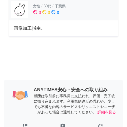
女性
/
30代
/
千葉県
sentiment_satisfied
sentiment_neutral
sentiment_dissatisfied
3
0
0
画像加工指南。
ANYTIMES安心・安全への取り組み
報酬は取引前に事務局に支払われ、評価・完了後
に振り込まれます。利用規約違反の恐れや、少し
でも不審な内容のサービスやリクエストやユーザ
ーがあった場合は通報してください。
詳細を見る
perm_phone_msg
assignment_ind
tag_faces