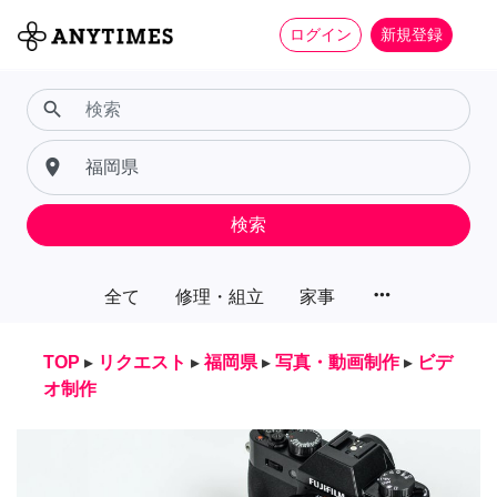
ログイン
新規登録
search
place
検索
more_horiz
全て
修理・組立
家事
TOP
▸
リクエスト
▸
福岡県
▸
写真・動画制作
▸
ビデ
オ制作