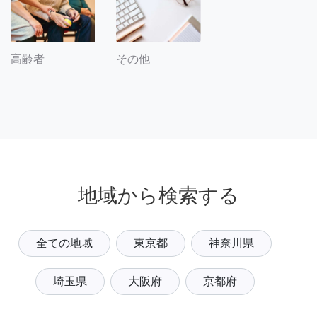
その他
高齢者
地域から検索する
全ての地域
東京都
神奈川県
埼玉県
大阪府
京都府