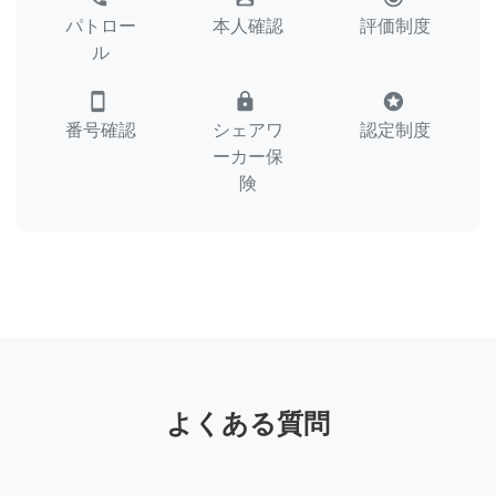
パトロー
本人確認
評価制度
ル
smartphone
lock
stars
番号確認
シェアワ
認定制度
ーカー保
険
よくある質問