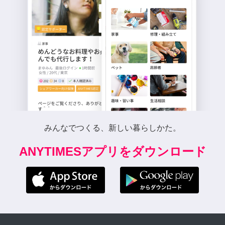
みんなでつくる、新しい暮らしかた。
ANYTIMESアプリをダウンロード