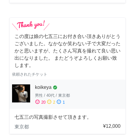
この度は娘の七五三にお付き合い頂きありがとう
ございました。なかなか笑わない子で大変だった
かと思いますが、たくさん写真を撮れて良い思い
出になりました。 またどうぞよろしくお願い致
します。
依頼されたチケット
koikeya
check_circle
男性
/
40代
/
東京都
sentiment_satisfied
sentiment_neutral
sentiment_dissatisfied
20
2
1
七五三の写真撮影させて頂きます。
¥12,000
東京都