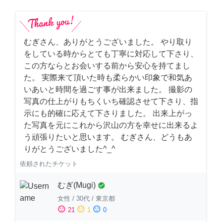
むぎさん、ありがとうございました。 やり取り
をしている時からとても丁寧に対応して下さり、
この方ならとお会いする前から安心を持てまし
た。 実際来て頂いた時も柔らかい印象で和気あ
いあいと時間を過ごす事が出来ました。 撮影の
写真の仕上がりもちくいち確認させて下さり、指
示にも的確に応えて下さりました。 出来上がっ
た写真を元にこれから沢山の方を幸せに出来るよ
う頑張りたいと思います。 むぎさん、どうもあ
りがとうございました^_^
依頼されたチケット
むぎ(Mugi)
check_circle
女性
/
30代
/
東京都
sentiment_satisfied
sentiment_neutral
sentiment_dissatisfied
21
1
0