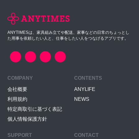
ANYTIMESは、家具組み立てや配送、家事などの日常のちょっとし
た用事を依頼したい人と、仕事をしたい人をつなげるアプリです。
COMPANY
CONTENTS
会社概要
ANYLIFE
利用規約
NEWS
特定商取引に基づく表記
個人情報保護方針
SUPPORT
CONTACT