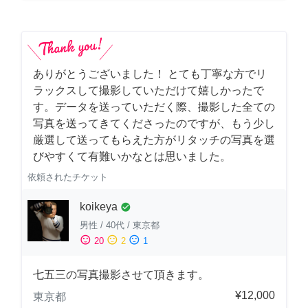
ありがとうございました！ とても丁寧な方でリ
ラックスして撮影していただけて嬉しかったで
す。データを送っていただく際、撮影した全ての
写真を送ってきてくださったのですが、もう少し
厳選して送ってもらえた方がリタッチの写真を選
びやすくて有難いかなとは思いました。
依頼されたチケット
koikeya
check_circle
男性
/
40代
/
東京都
sentiment_satisfied
sentiment_neutral
sentiment_dissatisfied
20
2
1
七五三の写真撮影させて頂きます。
¥12,000
東京都