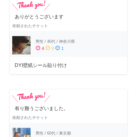
ありがとうございます
依頼されたチケット
男性
/
40代
/
神奈川県
sentiment_satisfied
sentiment_neutral
sentiment_dissatisfied
4
0
1
DYI壁紙シール貼り付け
有り難うございました。
依頼されたチケット
男性
/
60代
/
東京都