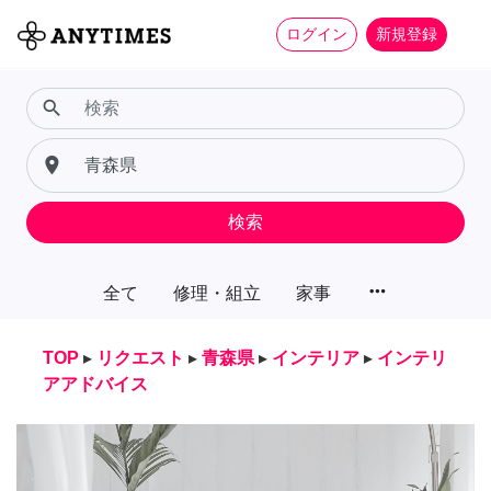
ログイン
新規登録
search
place
検索
more_horiz
全て
修理・組立
家事
TOP
▸
リクエスト
▸
青森県
▸
インテリア
▸
インテリ
アアドバイス