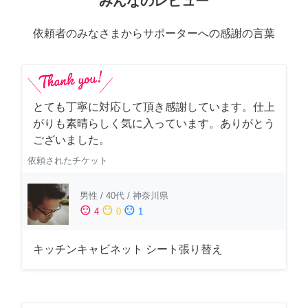
みんなのレビュー
依頼者のみなさまからサポーターへの感謝の言葉
とても丁寧に対応して頂き感謝しています。仕上
がりも素晴らしく気に入っています。ありがとう
ございました。
依頼されたチケット
男性
/
40代
/
神奈川県
sentiment_satisfied
sentiment_neutral
sentiment_dissatisfied
4
0
1
キッチンキャビネット シート張り替え