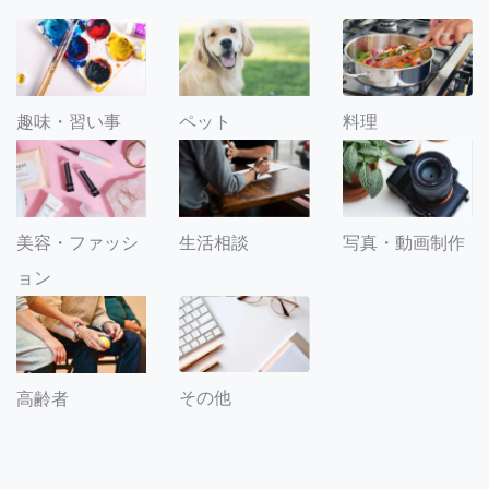
趣味・習い事
ペット
料理
美容・ファッシ
生活相談
写真・動画制作
ョン
その他
高齢者