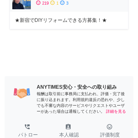
sentiment_satisfied
sentiment_neutral
sentiment_dissatisfied
219
1
3
★新宿でDIYリフォームできる方募集！★
ANYTIMES安心・安全への取り組み
報酬は取引前に事務局に支払われ、評価・完了後
に振り込まれます。利用規約違反の恐れや、少し
でも不審な内容のサービスやリクエストやユーザ
ーがあった場合は通報してください。
詳細を見る
perm_phone_msg
assignment_ind
tag_faces
パトロー
本人確認
評価制度