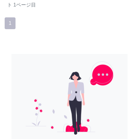
ト
1ページ目
1