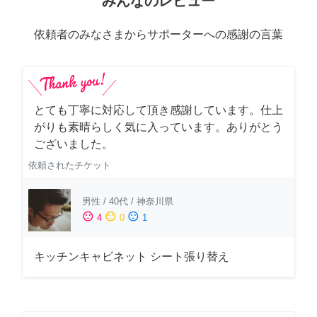
みんなのレビュー
依頼者のみなさまからサポーターへの感謝の言葉
とても丁寧に対応して頂き感謝しています。仕上
がりも素晴らしく気に入っています。ありがとう
ございました。
依頼されたチケット
男性
/
40代
/
神奈川県
sentiment_satisfied
sentiment_neutral
sentiment_dissatisfied
4
0
1
キッチンキャビネット シート張り替え