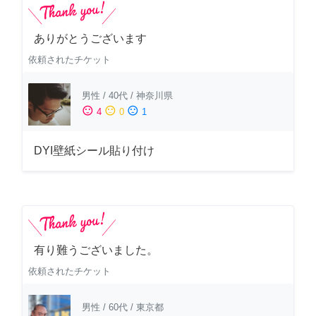
ありがとうございます
依頼されたチケット
男性
/
40代
/
神奈川県
sentiment_satisfied
sentiment_neutral
sentiment_dissatisfied
4
0
1
DYI壁紙シール貼り付け
有り難うございました。
依頼されたチケット
男性
/
60代
/
東京都