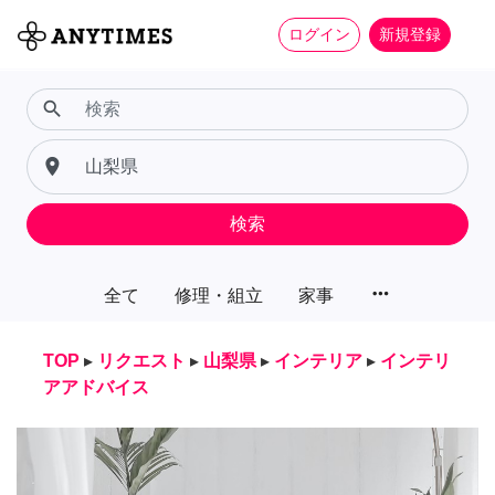
ログイン
新規登録
search
place
検索
more_horiz
全て
修理・組立
家事
TOP
▸
リクエスト
▸
山梨県
▸
インテリア
▸
インテリ
アアドバイス