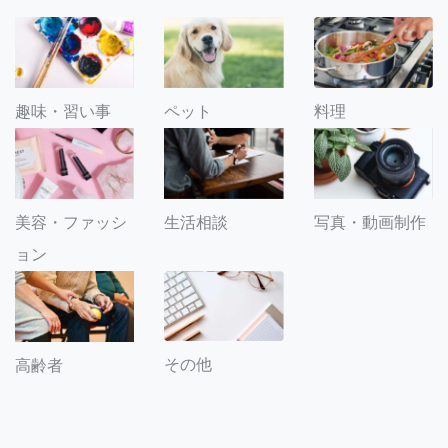
趣味・習い事
ペット
料理
美容・ファッシ
生活相談
写真・動画制作
ョン
その他
高齢者