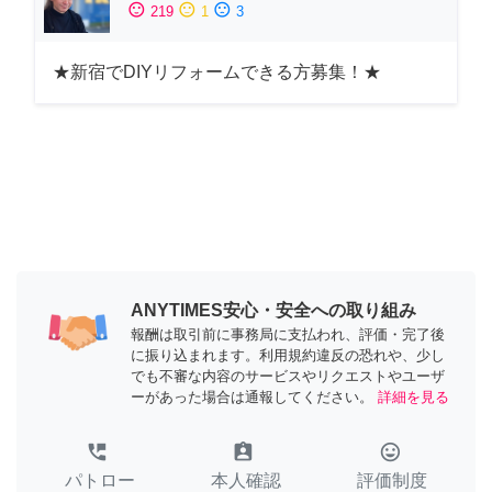
sentiment_satisfied
sentiment_neutral
sentiment_dissatisfied
219
1
3
★新宿でDIYリフォームできる方募集！★
ANYTIMES安心・安全への取り組み
報酬は取引前に事務局に支払われ、評価・完了後
に振り込まれます。利用規約違反の恐れや、少し
でも不審な内容のサービスやリクエストやユーザ
ーがあった場合は通報してください。
詳細を見る
perm_phone_msg
assignment_ind
tag_faces
パトロー
本人確認
評価制度