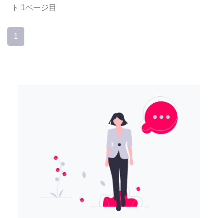
ト
1ページ目
1