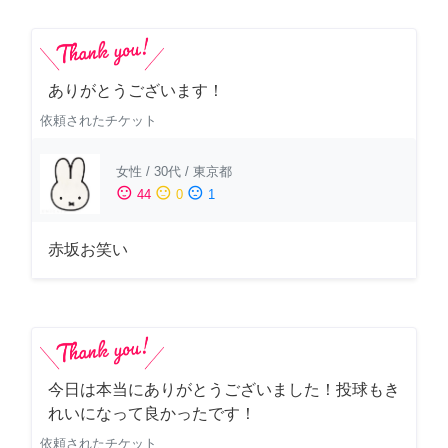
ありがとうございます！
依頼されたチケット
女性
/
30代
/
東京都
sentiment_satisfied
sentiment_neutral
sentiment_dissatisfied
44
0
1
赤坂お笑い
今日は本当にありがとうございました！投球もき
れいになって良かったです！
依頼されたチケット