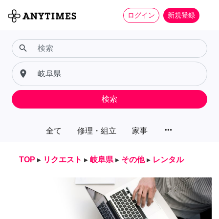
ログイン
新規登録
search
place
検索
more_horiz
全て
修理・組立
家事
TOP
▸
リクエスト
▸
岐阜県
▸
その他
▸
レンタル