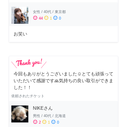
女性
/
40代
/
東京都
sentiment_satisfied
sentiment_neutral
sentiment_dissatisfied
44
1
0
お笑い
今回もありがとうございました☺️とても頑張って
いただいて感謝です🙏気持ちの良い取引ができま
した！！
依頼されたチケット
NIKEさん
男性
/
40代
/
北海道
sentiment_satisfied
sentiment_neutral
sentiment_dissatisfied
2
1
0