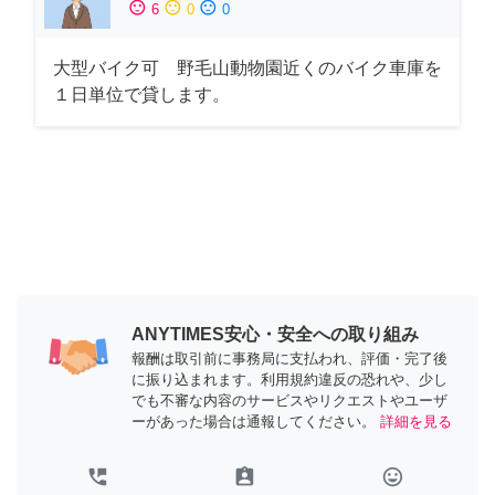
sentiment_satisfied
sentiment_neutral
sentiment_dissatisfied
6
0
0
大型バイク可 野毛山動物園近くのバイク車庫を
１日単位で貸します。
ANYTIMES安心・安全への取り組み
報酬は取引前に事務局に支払われ、評価・完了後
に振り込まれます。利用規約違反の恐れや、少し
でも不審な内容のサービスやリクエストやユーザ
ーがあった場合は通報してください。
詳細を見る
perm_phone_msg
assignment_ind
tag_faces