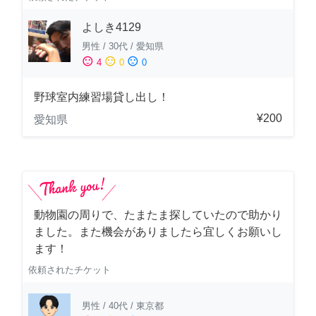
よしき4129
男性
/
30代
/
愛知県
sentiment_satisfied
sentiment_neutral
sentiment_dissatisfied
4
0
0
野球室内練習場貸し出し！
¥200
愛知県
動物園の周りで、たまたま探していたので助かり
ました。また機会がありましたら宜しくお願いし
ます！
依頼されたチケット
男性
/
40代
/
東京都