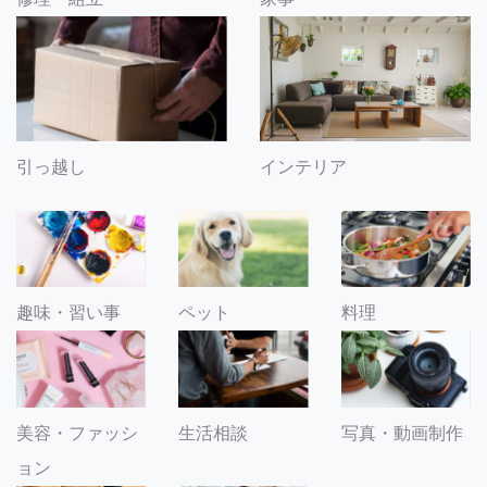
引っ越し
インテリア
趣味・習い事
ペット
料理
美容・ファッシ
生活相談
写真・動画制作
ョン