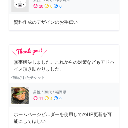
sentiment_satisfied
sentiment_neutral
sentiment_dissatisfied
10
0
0
資料作成のデザインのお手伝い
無事解決しました。これからの対策などもアドバ
イス頂き助かりました。
依頼されたチケット
男性
/
30代
/
福岡県
sentiment_satisfied
sentiment_neutral
sentiment_dissatisfied
11
4
0
ホームページビルダーを使用してのHP更新を可
能にしてほしい