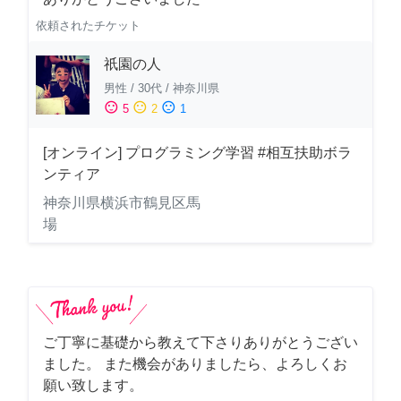
依頼されたチケット
祇園の人
男性
/
30代
/
神奈川県
sentiment_satisfied
sentiment_neutral
sentiment_dissatisfied
5
2
1
[オンライン] プログラミング学習 #相互扶助ボラ
ンティア
神奈川県横浜市鶴見区馬
場
ご丁寧に基礎から教えて下さりありがとうござい
ました。 また機会がありましたら、よろしくお
願い致します。