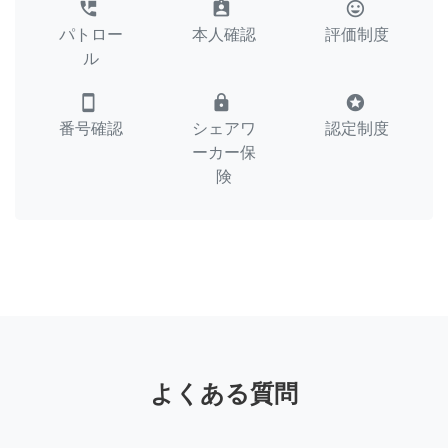
perm_phone_msg
assignment_ind
tag_faces
パトロー
本人確認
評価制度
ル
smartphone
lock
stars
番号確認
シェアワ
認定制度
ーカー保
険
よくある質問