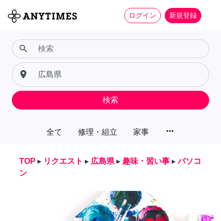
ログイン
新規登録
search
place
検索
more_horiz
全て
修理・組立
家事
TOP
▸
リクエスト
▸
広島県
▸
趣味・習い事
▸
パソコ
ン