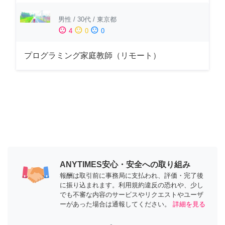
男性
/
30代
/
東京都
sentiment_satisfied
sentiment_neutral
sentiment_dissatisfied
4
0
0
プログラミング家庭教師（リモート）
ANYTIMES安心・安全への取り組み
報酬は取引前に事務局に支払われ、評価・完了後
に振り込まれます。利用規約違反の恐れや、少し
でも不審な内容のサービスやリクエストやユーザ
ーがあった場合は通報してください。
詳細を見る