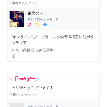
依頼されたチケット
祇園の人
男性
/
30代
/
神奈川県
sentiment_satisfied
sentiment_neutral
sentiment_dissatisfied
5
2
1
[オンライン] プログラミング学習 #相互扶助ボラ
ンティア
神奈川県横浜市鶴見区馬
場
ありがとうございます！
依頼されたチケット
女性
/
20代
/
神奈川県