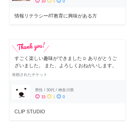
sentiment_satisfied
sentiment_neutral
sentiment_dissatisfied
10
0
0
情報リテラシー/IT教育に興味がある方
すごく楽しい趣味ができました☺︎ ありがとうご
ざいました。 また、よろしくおねがいします。
依頼されたチケット
男性
/
30代
/
神奈川県
sentiment_satisfied
sentiment_neutral
sentiment_dissatisfied
15
1
0
CLIP STUDIO