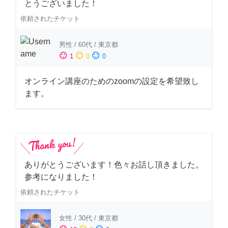
とうございました！
依頼されたチケット
男性
/
60代
/
東京都
sentiment_satisfied
sentiment_neutral
sentiment_dissatisfied
1
0
0
オンライン講座のためのzoomの設定を希望致し
ます。
ありがとうございます！色々お話し頂きました。
参考になりました！
依頼されたチケット
女性
/
30代
/
東京都