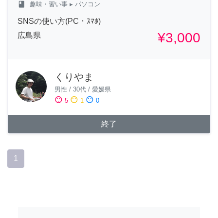
class
趣味・習い事
▸ パソコン
SNSの使い方(PC・ｽﾏﾎ)
¥3,000
広島県
くりやま
男性
/
30代
/
愛媛県
sentiment_satisfied
sentiment_neutral
sentiment_dissatisfied
5
1
0
終了
1