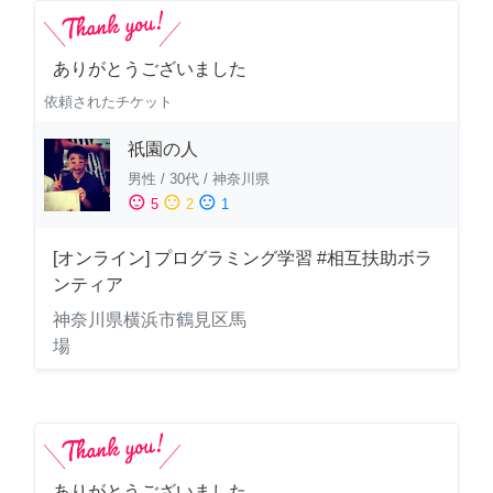
ありがとうございました
依頼されたチケット
祇園の人
男性
/
30代
/
神奈川県
sentiment_satisfied
sentiment_neutral
sentiment_dissatisfied
5
2
1
[オンライン] プログラミング学習 #相互扶助ボラ
ンティア
神奈川県横浜市鶴見区馬
場
ありがとうございました