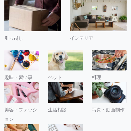
引っ越し
インテリア
趣味・習い事
ペット
料理
美容・ファッシ
生活相談
写真・動画制作
ョン