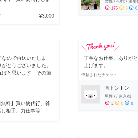
女性
/
40代
/
東京
sentiment_satisfied
sentiment_neutral
sentiment_dissatisfied
175
3
0
¥3,000
府
子なので再送いたしま
丁寧なお仕事、ありがと
りがとうございました。
上げます。
ればと思います。その節
依頼されたチケット
直トントン
男性
/
/
東京都
sentiment_satisfied
sentiment_neutral
sentiment_dissatisfied
回無料】買い物代行、雑
3
0
0
話し相手、力仕事等