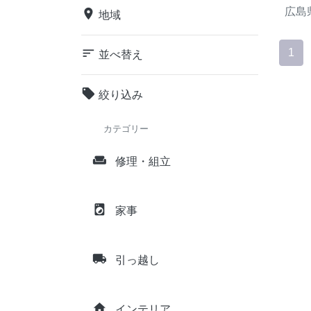
広島
place
地域
sort
1
並べ替え
local_offer
絞り込み
カテゴリー
weekend
修理・組立
local_laundry_service
家事
local_shipping
引っ越し
home
インテリア