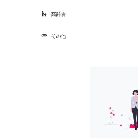
escalator_warning
高齢者
attachment
その他