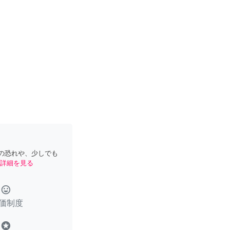
の恐れや、少しでも
詳細を見る
tag_faces
価制度
stars