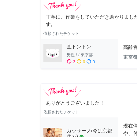
丁寧に、作業をしていただき助かりまし
す。
依頼されたチケット
直トントン
高齢
男性
/
/
東京都
東京
sentiment_satisfied
sentiment_neutral
sentiment_dissatisfied
3
0
0
ありがとうございました！
依頼されたチケット
現在
カッサーノ(今は京都
や、
住み)
check_circle