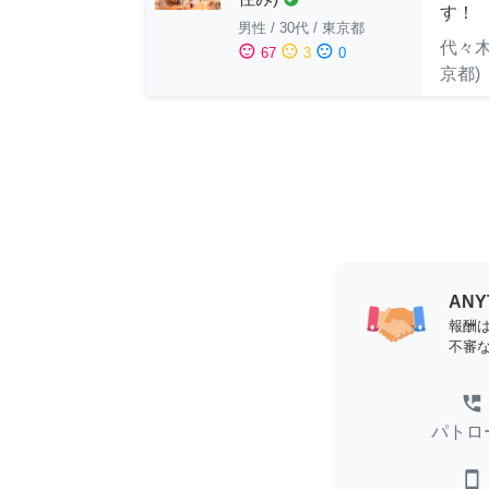
す！
男性
/
30代
/
東京都
代々木
sentiment_satisfied
sentiment_neutral
sentiment_dissatisfied
67
3
0
京都)
AN
報酬
不審
perm_phone_msg
パトロ
smartphone