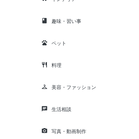
class
趣味・習い事
pets
ペット
restaurant
料理
checkroom
美容・ファッション
chat
生活相談
camera_alt
写真・動画制作