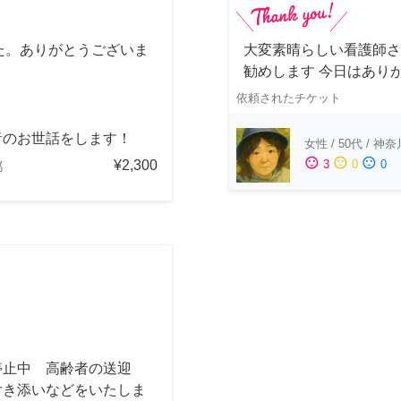
た。ありがとうございま
大変素晴らしい看護師さ
勧めします 今日はあり
依頼されたチケット
者のお世話をします！
女性
/
50代
/
神奈
sentiment_satisfied
sentiment_neutral
sentiment_dissatisfied
¥2,300
3
0
0
都
停止中 高齢者の送迎
付き添いなどをいたしま