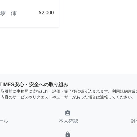
¥2,000
駅 (東
YTIMES安心・安全への取り組み
は取引前に事務局に支払われ、評価・完了後に振り込まれます。利用規約違反
な内容のサービスやリクエストやユーザーがあった場合は通報してください。
assignment_ind
ール
本人確認
評
lock