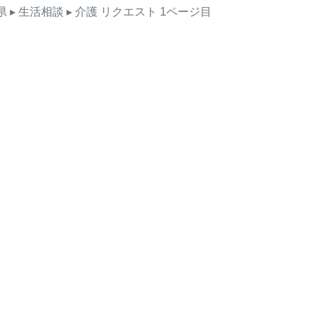
県
▸ 生活相談
▸ 介護
リクエスト
1ページ目