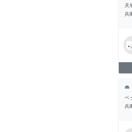
天
兵
weekend
ベ
兵