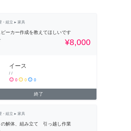
理・組立
▸ 家具
スピーカー作成を教えてほしいです
¥8,000
市
イース
/
/
sentiment_satisfied
sentiment_neutral
sentiment_dissatisfied
0
0
0
終了
理・組立
▸ 家具
トの解体、組み立て 引っ越し作業