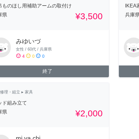
吊ものほし用補助アームの取付け
IKE
¥3,500
庫県
兵庫
みゆいづ
女性
/
60代
/
兵庫県
sentiment_satisfied
sentiment_neutral
sentiment_dissatisfied
4
0
0
終了
修理・組立
▸ 家具
ッド組み立て
¥2,000
庫県
mi.ya.chi