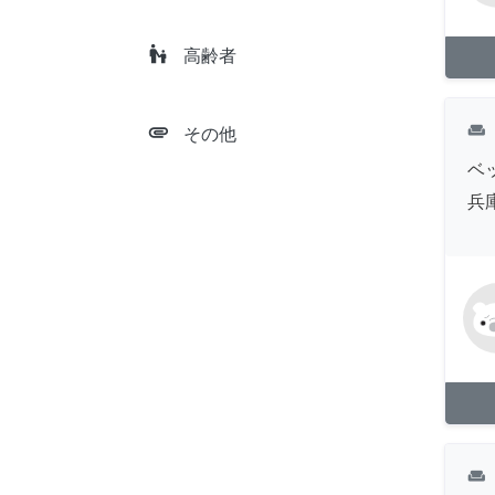
escalator_warning
高齢者
attachment
weekend
その他
ベ
兵
weekend