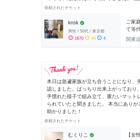
依頼されたチケット
ご家庭
knsk
check_circle
て等
男性
/
50代
/
東京都
sentiment_satisfied
sentiment_neutral
sentiment_dissatisfied
1670
49
4
関東
本日は急遽家族が立ち合うことになり、
認しました。ばっちり出来上がっており
手慣れた様子で組み立て、重たいマット
られていたと聞きました。 本当にありが
助かりました！
依頼されたチケット
むくりこ
【女性
check_circle