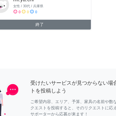
女性
/
30代
/
兵庫県
sentiment_satisfied
sentiment_neutral
sentiment_dissatisfied
0
0
0
終了
受けたいサービスが見つからない場
トを投稿しよう
ご希望内容、エリア、予算、家具の名前や数
クエストを投稿すると、そのリクエストに応
サポーターから応募が来ます！