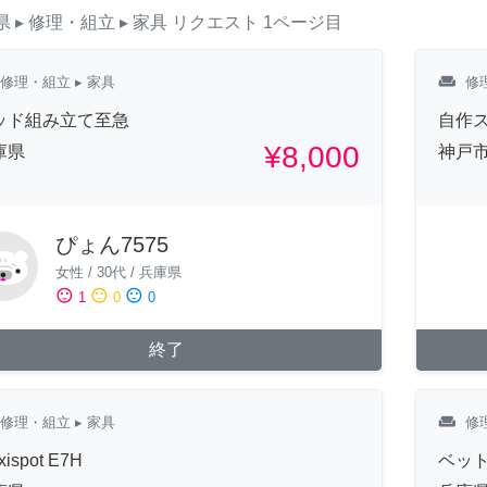
県
▸ 修理・組立
▸ 家具
リクエスト
1ページ目
weekend
修理・組立
▸ 家具
修
ッド組み立て至急
自作
¥8,000
庫県
神戸
ぴょん7575
女性
/
30代
/
兵庫県
sentiment_satisfied
sentiment_neutral
sentiment_dissatisfied
1
0
0
終了
weekend
修理・組立
▸ 家具
修
xispot E7H
ベッ