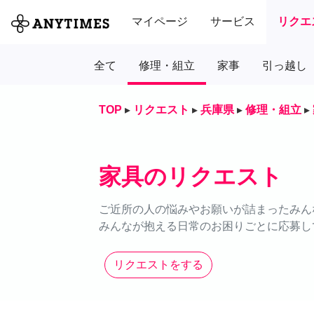
マイページ
サービス
リクエ
全て
修理・組立
家事
引っ越し
TOP
▸
リクエスト
▸
兵庫県
▸
修理・組立
▸
家具のリクエスト
ご近所の人の悩みやお願いが詰まったみん
みんなが抱える日常のお困りごとに応募し
リクエストをする