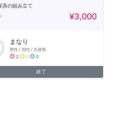
A家具の組み立て
¥3,000
県
まなり
男性
/
30代
/
兵庫県
sentiment_satisfied
sentiment_neutral
sentiment_dissatisfied
2
0
0
終了