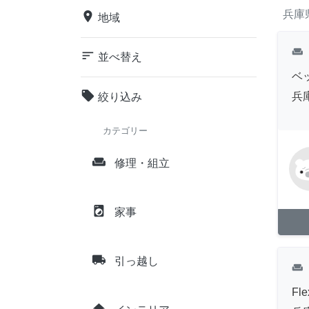
兵庫
place
地域
weekend
sort
並べ替え
ベ
local_offer
兵
絞り込み
カテゴリー
weekend
修理・組立
local_laundry_service
家事
local_shipping
引っ越し
weekend
Fle
home