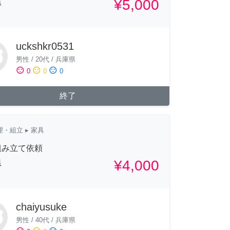
¥5,000
県
uckshkr0531
男性
/
20代
/
兵庫県
sentiment_satisfied
sentiment_neutral
sentiment_dissatisfied
0
0
0
終了
理・組立
▸ 家具
組み立て依頼
¥4,000
県
chaiyusuke
男性
/
40代
/
兵庫県