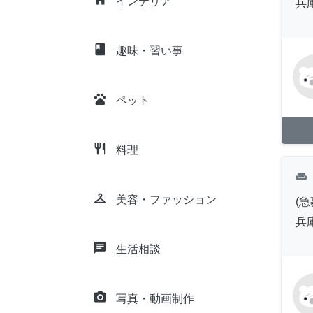
インテリア
兵
class
趣味・習い事
pets
ペット
restaurant
料理
weekend
checkroom
美容・ファッション
(急
兵
chat
生活相談
camera_alt
写真・動画制作