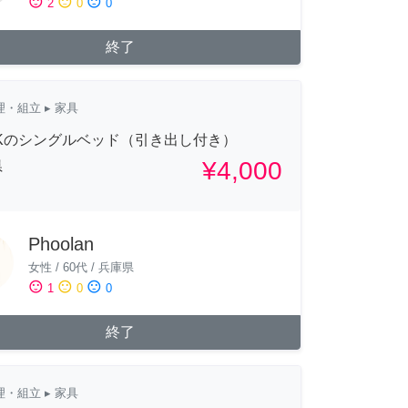
sentiment_satisfied
sentiment_neutral
sentiment_dissatisfied
2
0
0
終了
理・組立
▸ 家具
IKのシングルベッド（引き出し付き）
¥4,000
県
Phoolan
女性
/
60代
/
兵庫県
sentiment_satisfied
sentiment_neutral
sentiment_dissatisfied
1
0
0
終了
理・組立
▸ 家具