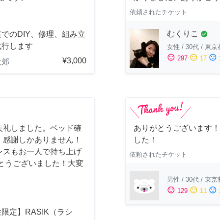
依頼されたチケット
むくりこ
でのDIY、修理、組み立
check_circle
代行します
女性
/
30代
/
東京
sentiment_satisfied
sentiment_neutral
sentiment_dissatisfied
297
17
¥3,000
近郊
失礼しました。ベッド確
ありがとうございます！
、感謝しかありません！
した！
レスもお一人で持ち上げ
依頼されたチケット
とうございました！大変
男性
/
30代
/
東京
sentiment_satisfied
sentiment_neutral
sentiment_dissatisfied
129
11
限定】RASIK（ラシ