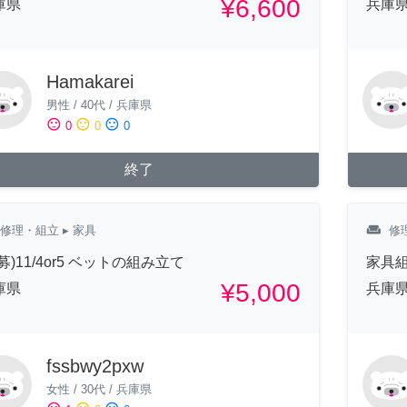
¥6,600
庫県
兵庫
Hamakarei
男性
/
40代
/
兵庫県
sentiment_satisfied
sentiment_neutral
sentiment_dissatisfied
0
0
0
終了
weekend
修理・組立
▸ 家具
修
募)11/4or5 ベットの組み立て
家具
¥5,000
庫県
兵庫
fssbwy2pxw
女性
/
30代
/
兵庫県