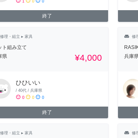
sentiment_satisfied
sentiment_neutral
sentiment_dissatisfied
1
0
0
終了
weekend
修理・組立
▸ 家具
修
ット組み立て
RAS
¥4,000
庫県
兵庫
ひひいい
/
40代
/
兵庫県
sentiment_satisfied
sentiment_neutral
sentiment_dissatisfied
0
0
0
終了
weekend
修理・組立
▸ 家具
修