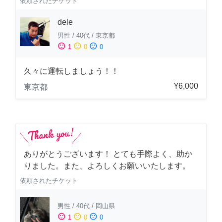
依頼されたチケット
dele
男性
/
40代
/
東京都
sentiment_satisfied
sentiment_neutral
sentiment_dissatisfied
1
0
0
久々に運転しましょう！！
¥6,000
東京都
ありがとうございます！ とても手際よく、助か
りました。また、よろしくお願いいたします。
依頼されたチケット
男性
/
40代
/
岡山県
sentiment_satisfied
sentiment_neutral
sentiment_dissatisfied
1
0
0