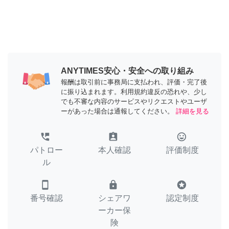
ANYTIMES安心・安全への取り組み
報酬は取引前に事務局に支払われ、評価・完了後
に振り込まれます。利用規約違反の恐れや、少し
でも不審な内容のサービスやリクエストやユーザ
ーがあった場合は通報してください。
詳細を見る
perm_phone_msg
assignment_ind
tag_faces
パトロー
本人確認
評価制度
ル
smartphone
lock
stars
番号確認
シェアワ
認定制度
ーカー保
険