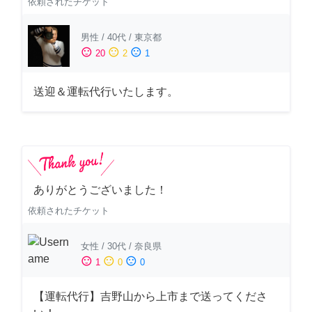
依頼されたチケット
男性
/
40代
/
東京都
sentiment_satisfied
sentiment_neutral
sentiment_dissatisfied
20
2
1
送迎＆運転代行いたします。
ありがとうございました！
依頼されたチケット
女性
/
30代
/
奈良県
sentiment_satisfied
sentiment_neutral
sentiment_dissatisfied
1
0
0
【運転代行】吉野山から上市まで送ってくださ