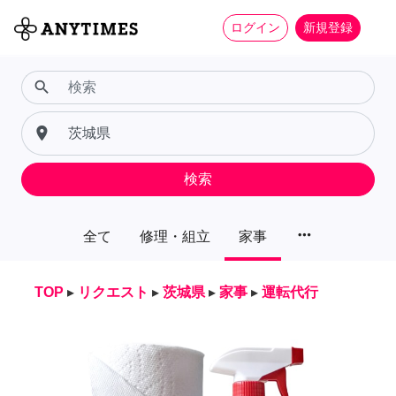
ログイン
新規登録
search
place
検索
more_horiz
全て
修理・組立
家事
TOP
▸
リクエスト
▸
茨城県
▸
家事
▸
運転代行