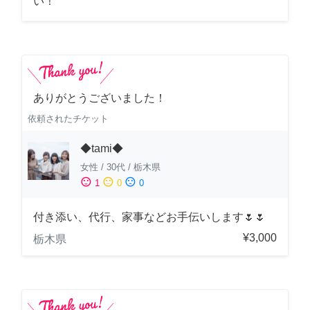
い！
ありがとうございました！
依頼されたチケット
◆tami◆
女性
/
30代
/
栃木県
sentiment_satisfied
sentiment_neutral
sentiment_dissatisfied
1
0
0
付き添い、代行、家事などお手伝いします🌷🌷
¥3,000
栃木県