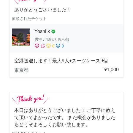
ありがとうございました！
依頼されたチケット
Yoshi k
check_circle
男性
/
40代
/
東京都
sentiment_satisfied
sentiment_neutral
sentiment_dissatisfied
15
0
0
空港送迎します！最大9人+スーツケース9個
¥1,000
東京都
本日はありがとうございました！ ご丁寧に教え
て頂いてよかったです。 また機会がありました
らどうぞよろしくお願い致します。