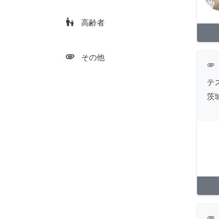
escalator_warning
高齢者
attachment
その他
attachment
テ
茨
attachment