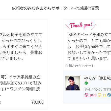
依頼者のみなさまからサポーターへの感謝の言葉
ーブルと椅子を組み立てて
IKEAのベッドを組み立
上がったのでびっくりし
かったので、とても助か
わらずすぐに来てくださ
も、お手頃な値段でして
がありましたら、是非お
お願いして良かったです
ございました。
て頂きたいと思います。
依頼されたチケット
日可】イケア家具組み立
やりが【IKE
行(組み立てのプロが組み
check_circle
す)＊ワクチン3回目接
男性
/
40代
/
東京
み
sentiment_satisfied
sentiment_neutral
sentiment_dissatisfi
1876
13
¥3,000
都