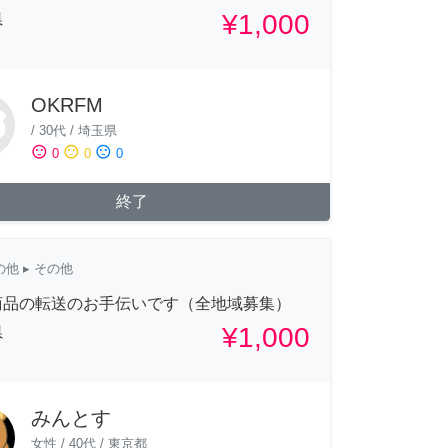
¥1,000
県
OKRFM
/
30代
/
埼玉県
sentiment_satisfied
sentiment_neutral
sentiment_dissatisfied
0
0
0
終了
の他
▸ その他
商品の転送のお手伝いです（全地域募集）
¥1,000
県
みんとす
女性
/
40代
/
東京都