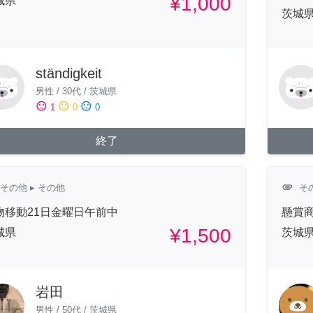
¥1,000
城県
茨城
ständigkeit
男性
/
30代
/
茨城県
sentiment_satisfied
sentiment_neutral
sentiment_dissatisfied
1
0
0
終了
attachment
その他
▸ その他
そ
物移動21日金曜日午前中
懸賞
¥1,500
城県
茨城
岩田
男性
/
50代
/
茨城県