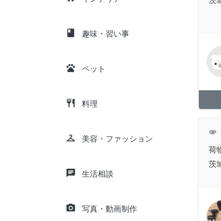
茨
class
趣味・習い事
pets
ペット
restaurant
料理
attachment
checkroom
美容・ファッション
荷
茨
chat
生活相談
camera_alt
写真・動画制作