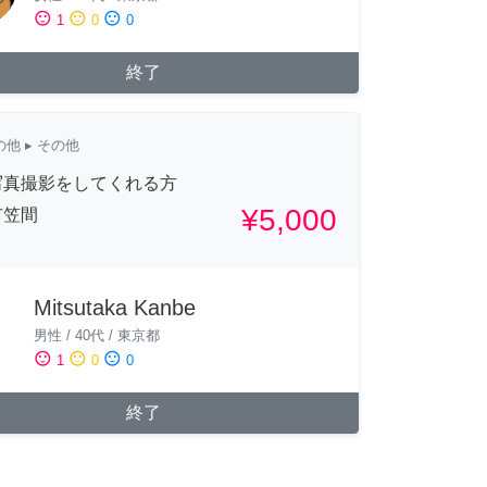
sentiment_satisfied
sentiment_neutral
sentiment_dissatisfied
1
0
0
終了
の他
▸ その他
写真撮影をしてくれる方
¥5,000
市笠間
Mitsutaka Kanbe
男性
/
40代
/
東京都
sentiment_satisfied
sentiment_neutral
sentiment_dissatisfied
1
0
0
終了