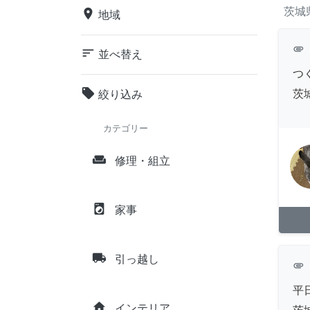
茨城
place
地域
attachment
sort
並べ替え
つ
local_offer
茨
絞り込み
カテゴリー
weekend
修理・組立
local_laundry_service
家事
local_shipping
引っ越し
attachment
平
home
インテリア