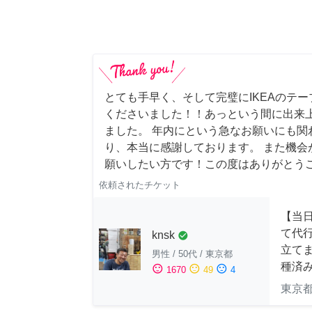
とても手早く、そして完璧にIKEAのテ
くださいました！！あっという間に出来
ました。 年内にという急なお願いにも関
り、本当に感謝しております。 また機会
願いしたい方です！この度はありがとう
依頼されたチケット
【当
て代
knsk
check_circle
立てま
男性
/
50代
/
東京都
種済
sentiment_satisfied
sentiment_neutral
sentiment_dissatisfied
1670
49
4
東京