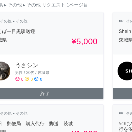
県
▸ その他
▸ その他
リクエスト
1ページ目
attachment
その他
▸ その他
そ
くばー目黒駅送迎
She
¥5,000
城県
茨城
うさシン
男性
/
30代
/
茨城県
sentiment_satisfied
sentiment_neutral
sentiment_dissatisfied
0
0
0
終了
attachment
その他
▸ その他
そ
日 郵便局 購入代行 郵送 茨城
5ch
行を