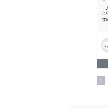
一
た
茨
1