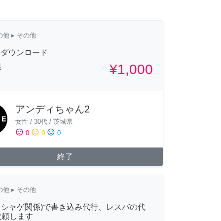
の他
▸ その他
in ダウンロード
¥1,000
県
アンディちゃん2
女性
/
30代
/
茨城県
sentiment_satisfied
sentiment_neutral
sentiment_dissatisfied
0
0
0
終了
の他
▸ その他
(ソシャゲ関係)で書き込み代行、レスバの代
依頼します