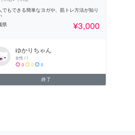
人でもできる簡単なヨガや、筋トレ方法が知り
い
¥3,000
城県
ゆかりちゃん
女性
/
/
sentiment_satisfied
sentiment_neutral
sentiment_dissatisfied
0
0
0
終了