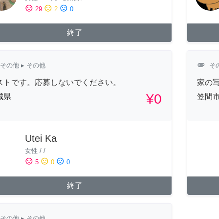
sentiment_satisfied
sentiment_neutral
sentiment_dissatisfied
29
2
0
終了
attachment
その他
▸ その他
そ
ストです。応募しないでください。
家の
¥0
城県
笠間
Utei Ka
女性
/
/
sentiment_satisfied
sentiment_neutral
sentiment_dissatisfied
5
0
0
終了
その他
▸ その他