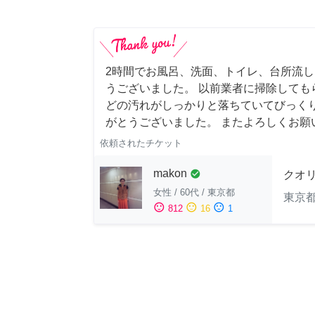
2時間でお風呂、洗面、トイレ、台所流
うございました。 以前業者に掃除しても
どの汚れがしっかりと落ちていてびっくり
がとうございました。 またよろしくお願い申
依頼されたチケット
makon
check_circle
クオ
女性
/
60代
/
東京都
東京
sentiment_satisfied
sentiment_neutral
sentiment_dissatisfied
812
16
1