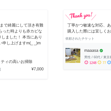
しまで綺麗にして頂き有難
丁寧かつ敏速な対応、あ
らった時よりも赤カビな
購入した際には宜しくお
しました！ 本当にあり
依頼されたチケット
し上げますm(_ _)m
maaasa
check_circle
男性
/
60代
/
東京
リティの高いお掃除
sentiment_satisfied
sentiment_neutral
sentiment_dissatisfi
1248
77
¥7,000
都