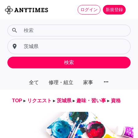
ログイン
新規登録
search
place
検索
more_horiz
全て
修理・組立
家事
TOP
▸
リクエスト
▸
茨城県
▸
趣味・習い事
▸
資格