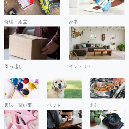
修理・組立
家事
引っ越し
インテリア
趣味・習い事
ペット
料理