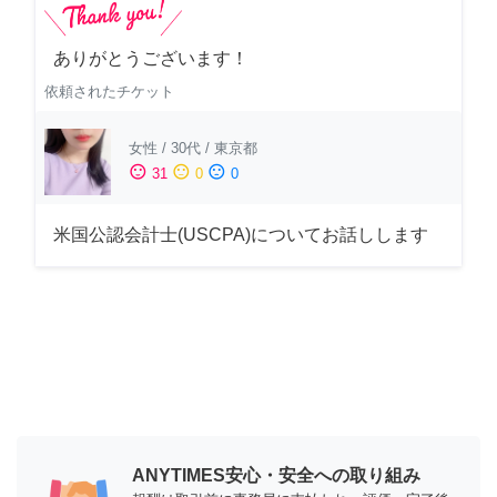
ありがとうございます！
依頼されたチケット
女性
/
30代
/
東京都
sentiment_satisfied
sentiment_neutral
sentiment_dissatisfied
31
0
0
米国公認会計士(USCPA)についてお話しします
ANYTIMES安心・安全への取り組み