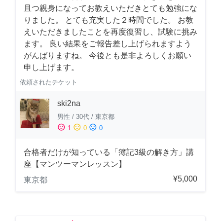
且つ親身になってお教えいただきとても勉強にな
りました。 とても充実した２時間でした。 お教
えいただきましたことを再度復習し、試験に挑み
ます。 良い結果をご報告差し上げられますよう
がんばりますね。 今後とも是非よろしくお願い
申し上げます。
依頼されたチケット
ski2na
男性
/
30代
/
東京都
sentiment_satisfied
sentiment_neutral
sentiment_dissatisfied
1
0
0
合格者だけが知っている「簿記3級の解き方」講
座【マンツーマンレッスン】
¥5,000
東京都