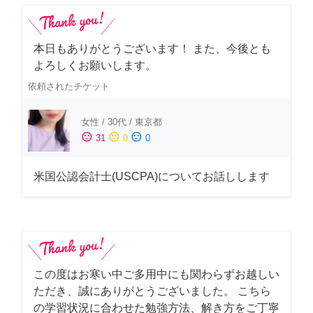
本日もありがとうございます！ また、今後とも
よろしくお願いします。
依頼されたチケット
女性
/
30代
/
東京都
sentiment_satisfied
sentiment_neutral
sentiment_dissatisfied
31
0
0
米国公認会計士(USCPA)についてお話しします
この度はお寒い中ご多用中にも関わらずお越しい
ただき、誠にありがとうございました。 こちら
の学習状況に合わせた勉強方法、解き方をご丁寧