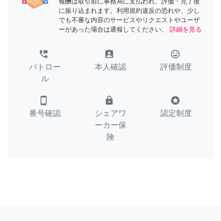
報酬は取引前に事務局に支払われ、評価・完了後
に振り込まれます。利用規約違反の恐れや、少し
でも不審な内容のサービスやリクエストやユーザ
ーがあった場合は通報してください。
詳細を見る
perm_phone_msg
assignment_ind
tag_faces
パトロー
本人確認
評価制度
ル
smartphone
lock
stars
番号確認
シェアワ
認定制度
ーカー保
険