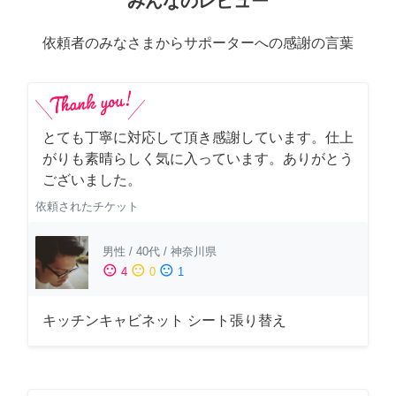
みんなのレビュー
依頼者のみなさまからサポーターへの感謝の言葉
とても丁寧に対応して頂き感謝しています。仕上
がりも素晴らしく気に入っています。ありがとう
ございました。
依頼されたチケット
男性
/
40代
/
神奈川県
sentiment_satisfied
sentiment_neutral
sentiment_dissatisfied
4
0
1
キッチンキャビネット シート張り替え