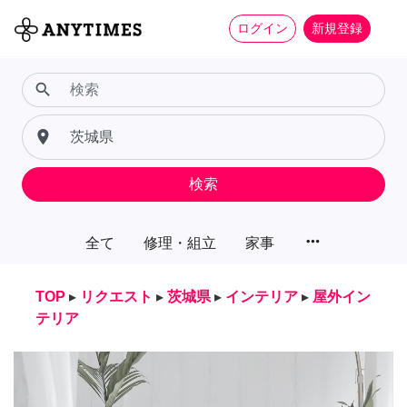
ログイン
新規登録
search
place
検索
more_horiz
全て
修理・組立
家事
TOP
▸
リクエスト
▸
茨城県
▸
インテリア
▸
屋外イン
テリア