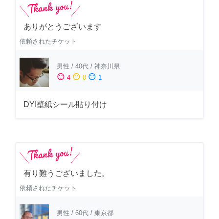
ありがとうございます
依頼されたチケット
男性
/
40代
/
神奈川県
sentiment_satisfied
sentiment_neutral
sentiment_dissatisfied
4
0
1
DYI壁紙シール貼り付け
有り難うございました。
依頼されたチケット
男性
/
60代
/
東京都