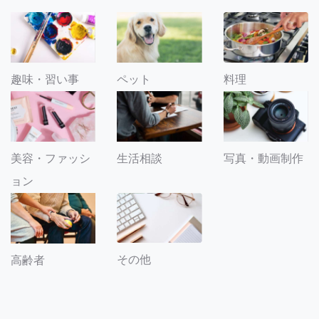
趣味・習い事
ペット
料理
美容・ファッシ
生活相談
写真・動画制作
ョン
その他
高齢者