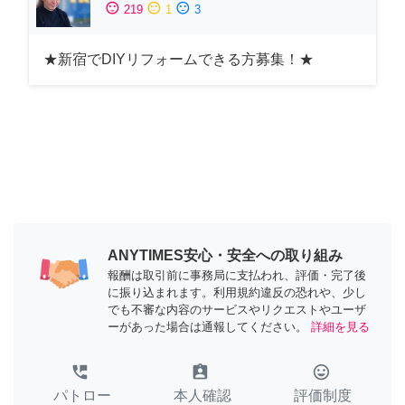
sentiment_satisfied
sentiment_neutral
sentiment_dissatisfied
219
1
3
★新宿でDIYリフォームできる方募集！★
ANYTIMES安心・安全への取り組み
報酬は取引前に事務局に支払われ、評価・完了後
に振り込まれます。利用規約違反の恐れや、少し
でも不審な内容のサービスやリクエストやユーザ
ーがあった場合は通報してください。
詳細を見る
perm_phone_msg
assignment_ind
tag_faces
パトロー
本人確認
評価制度