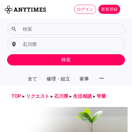
ログイン
新規登録
search
place
検索
more_horiz
全て
修理・組立
家事
TOP
▸
リクエスト
▸
石川県
▸
生活相談
▸
学業