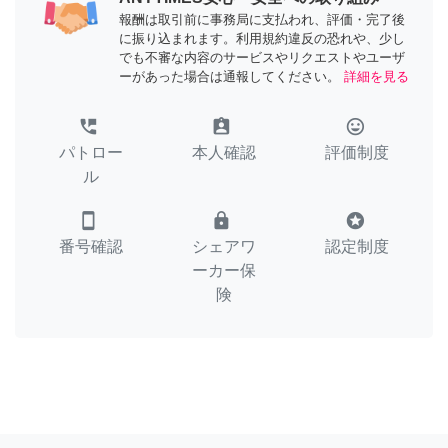
報酬は取引前に事務局に支払われ、評価・完了後
に振り込まれます。利用規約違反の恐れや、少し
でも不審な内容のサービスやリクエストやユーザ
ーがあった場合は通報してください。
詳細を見る
perm_phone_msg
assignment_ind
tag_faces
パトロー
本人確認
評価制度
ル
smartphone
lock
stars
番号確認
シェアワ
認定制度
ーカー保
険