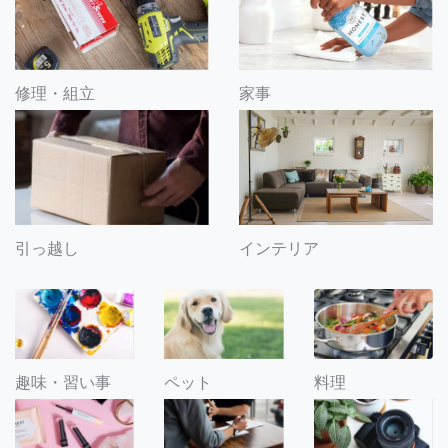
修理・組立
家事
引っ越し
インテリア
趣味・習い事
ペット
料理