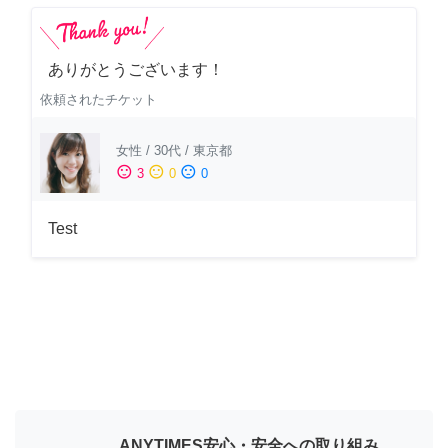
ありがとうございます！
依頼されたチケット
女性
/
30代
/
東京都
sentiment_satisfied
sentiment_neutral
sentiment_dissatisfied
3
0
0
Test
ANYTIMES安心・安全への取り組み