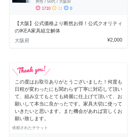
男性
/
50代
/
大阪府
sentiment_satisfied
sentiment_neutral
sentiment_dissatisfied
1710
11
0
【大阪】公式価格より断然お得！公式クオリティ
のIKEA家具組立解体
¥2,000
大阪府
この度はお取引ありがとうございました！何度も
日程が変わったにも関わらず丁寧に対応して頂い
て、組み立てもとても綺麗に仕上げて頂いて、お
願いして本当に良かったです。家具大切に使って
いきたいと思います。また機会があれば宜しくお
願い致します。
依頼されたチケット