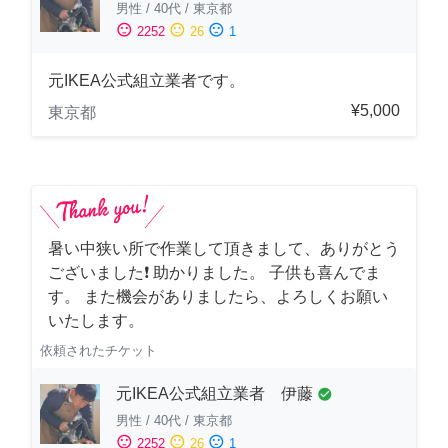
男性
/
40代
/
東京都
sentiment_satisfied
sentiment_neutral
sentiment_dissatisfied
2252
26
1
元IKEA公式組立業者です。
¥5,000
東京都
暑い中狭い所で作業して頂きまして、ありがとう
ございました❗️ 助かりました。 子供も喜んでま
す。 また機会がありましたら、よろしくお願い
いたします。
依頼されたチケット
元IKEA公式組立業者 伊藤
check_circle
男性
/
40代
/
東京都
sentiment_satisfied
sentiment_neutral
sentiment_dissatisfied
2252
26
1