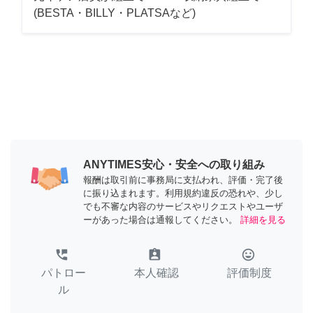
(BESTA・BILLY・PLATSAなど)
ANYTIMES安心・安全への取り組み
報酬は取引前に事務局に支払われ、評価・完了後
に振り込まれます。利用規約違反の恐れや、少し
でも不審な内容のサービスやリクエストやユーザ
ーがあった場合は通報してください。
詳細を見る
perm_phone_msg
assignment_ind
tag_faces
パトロー
本人確認
評価制度
ル