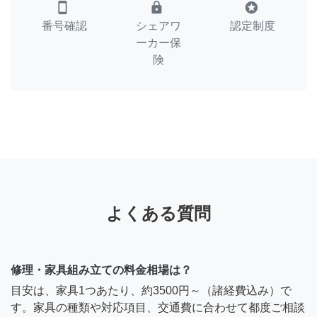
smartphone
lock
stars
番号確認
シェアワ
認定制度
ーカー保
険
よくある質問
修理・家具組み立ての料金相場は？
目安は、家具1つあたり、約3500円～（諸経費込み）で
す。家具の種類や対応項目、交通費に合わせて都度ご相談