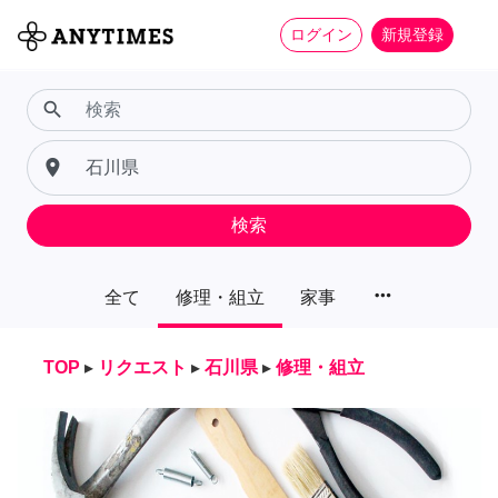
ログイン
新規登録
search
place
検索
more_horiz
全て
修理・組立
家事
TOP
▸
リクエスト
▸
石川県
▸
修理・組立