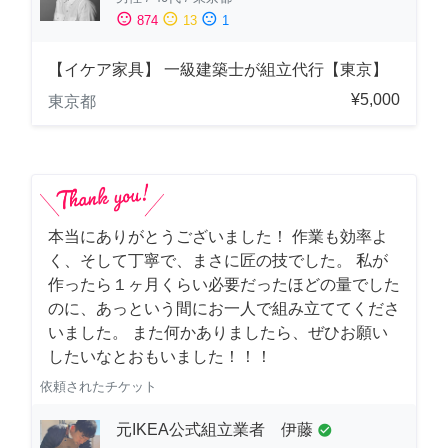
sentiment_satisfied
sentiment_neutral
sentiment_dissatisfied
874
13
1
【イケア家具】 一級建築士が組立代行【東京】
¥5,000
東京都
本当にありがとうございました！ 作業も効率よ
く、そして丁寧で、まさに匠の技でした。 私が
作ったら１ヶ月くらい必要だったほどの量でした
のに、あっという間にお一人で組み立ててくださ
いました。 また何かありましたら、ぜひお願い
したいなとおもいました！！！
依頼されたチケット
元IKEA公式組立業者 伊藤
check_circle