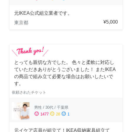
元IKEA公式組立業者です。
¥5,000
東京都
とっても親切な方でした。 色々と柔軟に対応し
ていただきありがとうございました！ またIKEA
の商品で組み立て必要な場合はお願いしたいで
す。
依頼されたチケット
男性
/
30代
/
千葉県
sentiment_satisfied
sentiment_neutral
sentiment_dissatisfied
1477
28
1
元イケア店員が組立て！IKEA収納家具組立て