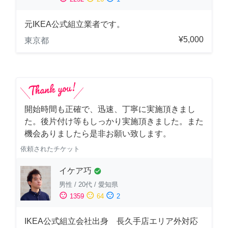
元IKEA公式組立業者です。
¥5,000
東京都
開始時間も正確で、迅速、丁寧に実施頂きまし
た。後片付け等もしっかり実施頂きました。また
機会ありましたら是非お願い致します。
依頼されたチケット
イケア巧
check_circle
男性
/
20代
/
愛知県
sentiment_satisfied
sentiment_neutral
sentiment_dissatisfied
1359
64
2
IKEA公式組立会社出身 長久手店エリア外対応