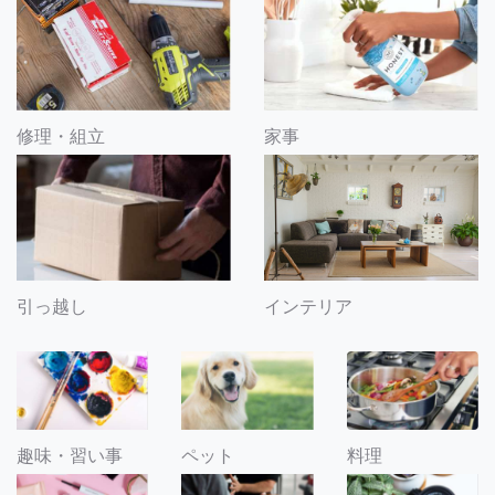
修理・組立
家事
引っ越し
インテリア
趣味・習い事
ペット
料理