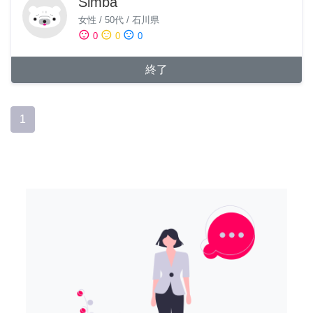
Simba
女性
/
50代
/
石川県
sentiment_satisfied
sentiment_neutral
sentiment_dissatisfied
0
0
0
終了
1