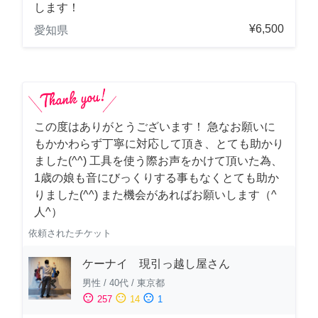
します！
¥6,500
愛知県
この度はありがとうございます！ 急なお願いに
もかかわらず丁寧に対応して頂き、とても助かり
ました(^^) 工具を使う際お声をかけて頂いた為、
1歳の娘も音にびっくりする事もなくとても助か
りました(^^) また機会があればお願いします（^
人^）
依頼されたチケット
ケーナイ 現引っ越し屋さん
男性
/
40代
/
東京都
sentiment_satisfied
sentiment_neutral
sentiment_dissatisfied
257
14
1