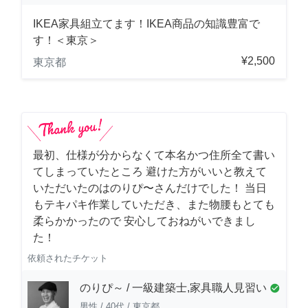
IKEA家具組立てます！IKEA商品の知識豊富で
す！＜東京＞
¥2,500
東京都
最初、仕様が分からなくて本名かつ住所全て書い
てしまっていたところ 避けた方がいいと教えて
いただいたのはのりぴ〜さんだけでした！ 当日
もテキパキ作業していただき、また物腰もとても
柔らかかったので 安心しておねがいできまし
た！
依頼されたチケット
のりぴ～ / 一級建築士,家具職人見習い
check_circle
男性
/
40代
/
東京都