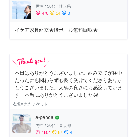
男性
/
50代
/
埼玉県
sentiment_satisfied
sentiment_neutral
sentiment_dissatisfied
470
14
3
イケア家具組立★段ボール無料回収★
本日はありがとうございました。組み立てが途中
だったにも関わらず心良く受けてくださりありが
とうございました。人柄の良さにも感謝していま
す。本当にありがとうございました😭
依頼されたチケット
a-panda
check_circle
男性
/
30代
/
東京都
sentiment_satisfied
sentiment_neutral
sentiment_dissatisfied
1804
87
4