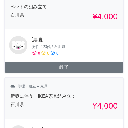
ベットの組み立て
¥4,000
石川県
凛夏
男性
/
20代
/
石川県
sentiment_satisfied
sentiment_neutral
sentiment_dissatisfied
0
0
0
終了
weekend
修理・組立
▸ 家具
新築に伴う IKEA家具組み立て
¥4,000
石川県