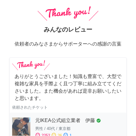
みんなのレビュー
依頼者のみなさまからサポーターへの感謝の言葉
ありがとうございました！知識も豊富で、大型で
複雑な家具を手際よく且つ丁寧に組み立ててくだ
さいました。また機会があれば是非お願いしたい
と思います。
依頼されたチケット
元IKEA公式組立業者 伊藤
check_circle
男性
/
40代
/
東京都
sentiment_satisfied
sentiment_neutral
sentiment_dissatisfied
2252
26
1