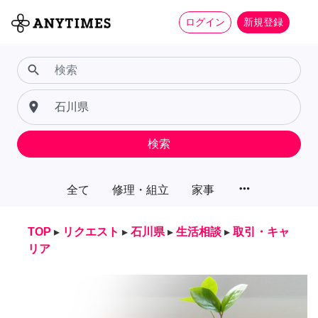
ログイン
新規登録
search
place
検索
more_horiz
全て
修理・組立
家事
TOP
▸
リクエスト
▸
石川県
▸
生活相談
▸
取引・キャ
リア