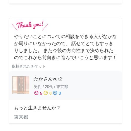
やりたいことについての相談をできる人がなかな
か周りにいなかったので、 話せてとてもすっき
りしました。 また今後の方向性まで決められた
のでこれから前向きに進んでいこうと思います！
依頼されたチケット
たかさんver.2
男性
/
20代
/
東京都
sentiment_satisfied
sentiment_neutral
sentiment_dissatisfied
5
0
0
もっと生きませんか？
東京都