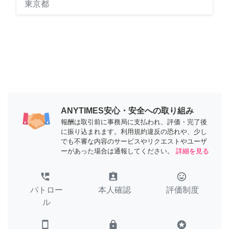
東京都
ANYTIMES安心・安全への取り組み
報酬は取引前に事務局に支払われ、評価・完了後
に振り込まれます。利用規約違反の恐れや、少し
でも不審な内容のサービスやリクエストやユーザ
ーがあった場合は通報してください。
詳細を見る
perm_phone_msg
assignment_ind
tag_faces
パトロー
本人確認
評価制度
ル
smartphone
lock
stars