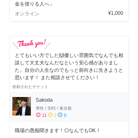
金を借りる人へ」
¥1,000
オンライン
とてもいい方でした🙌優しい雰囲気でなんでも相
談して大丈夫なんだなという安心感がありまし
た。自分の人生なのでもっと前向きに生きようと
思います！ また相談させてください！
依頼されたチケット
Sakoda
男性
/
30代
/
東京都
sentiment_satisfied
sentiment_neutral
sentiment_dissatisfied
11
0
0
職場の愚痴聞きます！◎なんでもOK！