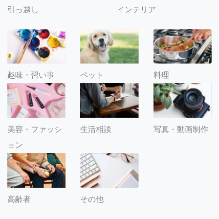
引っ越し
インテリア
趣味・習い事
ペット
料理
美容・ファッシ
生活相談
写真・動画制作
ョン
その他
高齢者