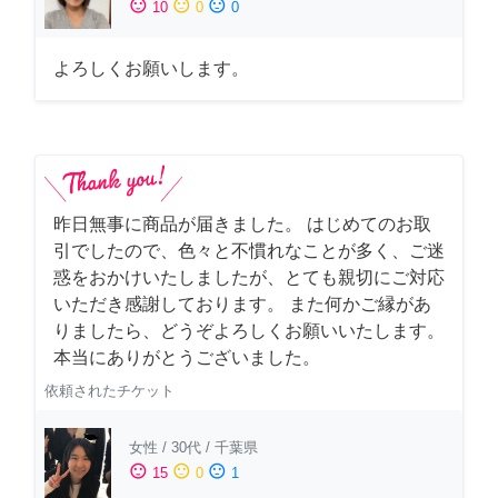
sentiment_satisfied
sentiment_neutral
sentiment_dissatisfied
10
0
0
よろしくお願いします。
昨日無事に商品が届きました。 はじめてのお取
引でしたので、色々と不慣れなことが多く、ご迷
惑をおかけいたしましたが、とても親切にご対応
いただき感謝しております。 また何かご縁があ
りましたら、どうぞよろしくお願いいたします。
本当にありがとうございました。
依頼されたチケット
女性
/
30代
/
千葉県
sentiment_satisfied
sentiment_neutral
sentiment_dissatisfied
15
0
1