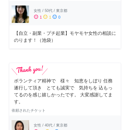
女性
/
50代
/
東京都
sentiment_satisfied
sentiment_neutral
sentiment_dissatisfied
1
1
0
【自立・副業・プチ起業】モヤモヤ女性の相談に
のります！（池袋）
ボランティア精神で 様々 知恵をしぼり 任務
遂行して頂き とても誠実で 気持ちを 込もっ
てるのを感じ嬉しかったです。 大変感謝してま
す。
依頼されたチケット
女性
/
40代
/
東京都