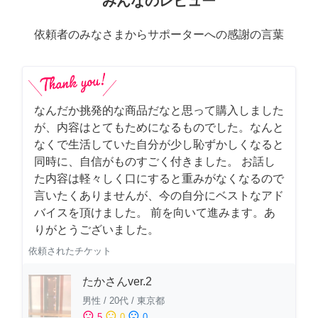
みんなのレビュー
依頼者のみなさまからサポーターへの感謝の言葉
なんだか挑発的な商品だなと思って購入しました
が、内容はとてもためになるものでした。なんと
なくで生活していた自分が少し恥ずかしくなると
同時に、自信がものすごく付きました。 お話し
た内容は軽々しく口にすると重みがなくなるので
言いたくありませんが、今の自分にベストなアド
バイスを頂けました。 前を向いて進みます。あ
りがとうございました。
依頼されたチケット
たかさんver.2
男性
/
20代
/
東京都
sentiment_satisfied
sentiment_neutral
sentiment_dissatisfied
5
0
0