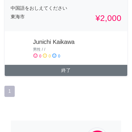
中国語をおしえてください
¥2,000
東海市
Junichi Kaikawa
男性
/
/
sentiment_satisfied
sentiment_neutral
sentiment_dissatisfied
0
0
0
終了
1