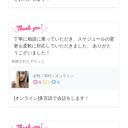
丁寧に相談に乗っていただき、スケジュールの変
更も柔軟に対応していただきました。 ありがと
うございました！
依頼されたチケット
女性
/
30代
/
オンライン
sentiment_satisfied
sentiment_neutral
sentiment_dissatisfied
5
0
0
[オンライン]多言語で会話をします！