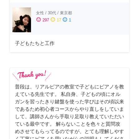
女性
/
30代
/
東京都
sentiment_satisfied
sentiment_neutral
sentiment_dissatisfied
297
17
1
子どもたちと工作
普段は、リアルピアの教室で子どもにピアノを教
えている先生です。 私自身、子どもの頃にオル
ガンを習ったきり鍵盤を使った学びはその頃以来
であるため初心者コースからやり直しをしていま
して、講師さんから手取り足取り教えていただい
ている最中です。 解らないことを色々と質問攻
めさせてもらってるのですが、とても理解しやす
く丁寧にピアノを用いながらの説明もしてくださ