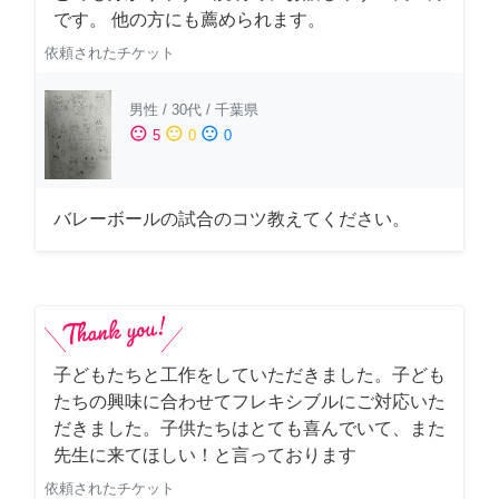
です。 他の方にも薦められます。
依頼されたチケット
男性
/
30代
/
千葉県
sentiment_satisfied
sentiment_neutral
sentiment_dissatisfied
5
0
0
バレーボールの試合のコツ教えてください。
子どもたちと工作をしていただきました。子ども
たちの興味に合わせてフレキシブルにご対応いた
だきました。子供たちはとても喜んでいて、また
先生に来てほしい！と言っております
依頼されたチケット