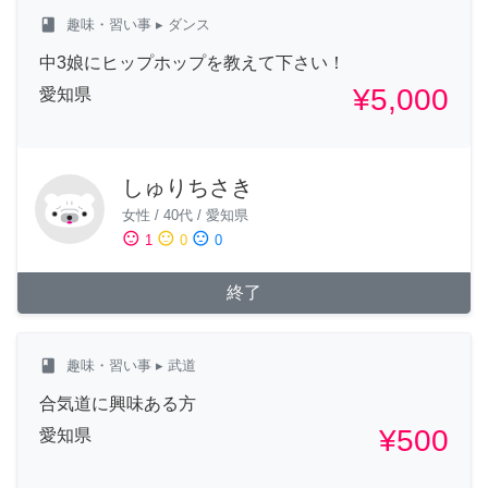
class
趣味・習い事
▸ ダンス
中3娘にヒップホップを教えて下さい！
¥5,000
愛知県
しゅりちさき
女性
/
40代
/
愛知県
sentiment_satisfied
sentiment_neutral
sentiment_dissatisfied
1
0
0
終了
class
趣味・習い事
▸ 武道
合気道に興味ある方
¥500
愛知県