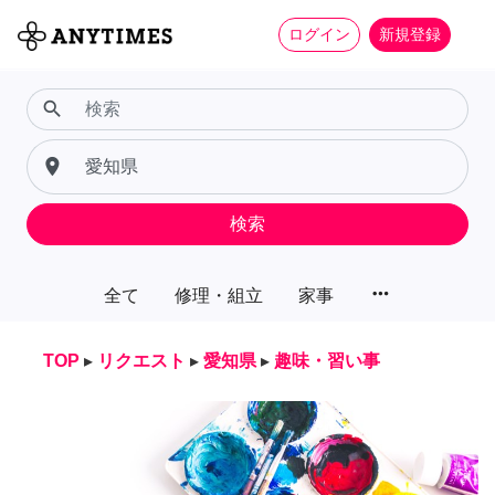
ログイン
新規登録
search
place
検索
more_horiz
全て
修理・組立
家事
TOP
▸
リクエスト
▸
愛知県
▸
趣味・習い事