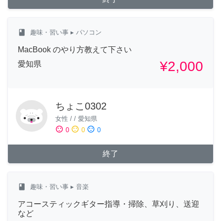
class
趣味・習い事
▸ パソコン
MacBook のやり方教えて下さい
¥2,000
愛知県
ちょこ0302
女性
/
/
愛知県
sentiment_satisfied
sentiment_neutral
sentiment_dissatisfied
0
0
0
終了
class
趣味・習い事
▸ 音楽
アコースティックギター指導・掃除、草刈り、送迎
など