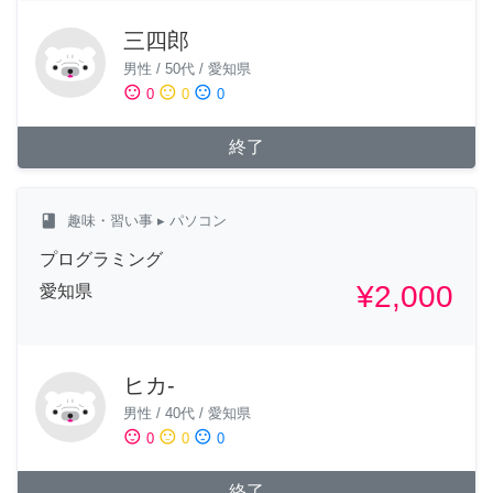
三四郎
男性
/
50代
/
愛知県
sentiment_satisfied
sentiment_neutral
sentiment_dissatisfied
0
0
0
終了
class
趣味・習い事
▸ パソコン
プログラミング
¥2,000
愛知県
ヒカ-
男性
/
40代
/
愛知県
sentiment_satisfied
sentiment_neutral
sentiment_dissatisfied
0
0
0
終了