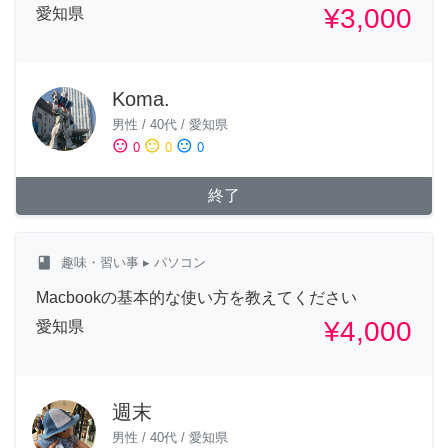
¥3,000
愛知県
Koma.
男性
/
40代
/
愛知県
sentiment_satisfied
sentiment_neutral
sentiment_dissatisfied
0
0
0
終了
class
趣味・習い事
▸ パソコン
Macbookの基本的な使い方を教えてください
¥4,000
愛知県
週末
男性
/
40代
/
愛知県