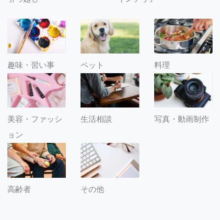
趣味・習い事
ペット
料理
美容・ファッシ
生活相談
写真・動画制作
ョン
その他
高齢者