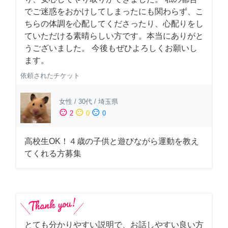
でご迷惑をおかけしてしまったにも関わらず、こ
ちらの体調を心配してくださったり、心配りをし
ていただける素晴らしい方です。本当にありがと
うございました。 今後もぜひよろしくお願いし
ます。
依頼されたチケット
女性
/
30代
/
埼玉県
sentiment_satisfied
sentiment_neutral
sentiment_dissatisfied
2
0
0
高校生OK！４歳の子供と遊びながら運動を教え
てくれる方募集
とても分かりやすい説明で、お話しやすい良い方