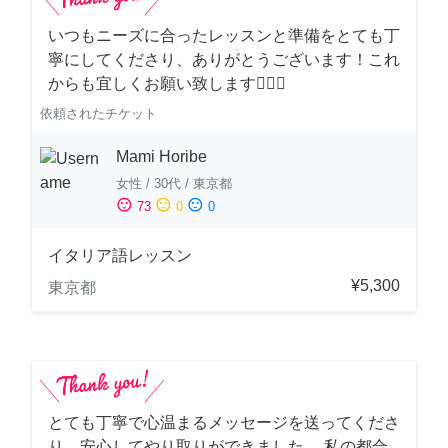
いつもニーズに合ったレッスンと準備をとても丁
寧にしてくださり、ありがとうございます！これ
からも宜しくお願い致します🙇‍♀️✨
依頼されたチケット
Mami Horibe
女性
/
30代
/
東京都
sentiment_satisfied
sentiment_neutral
sentiment_dissatisfied
73
0
0
イタリア語レッスン
¥5,300
東京都
とても丁寧で心温まるメッセージを送ってくださ
り、安心してやり取りができました。 私の都合