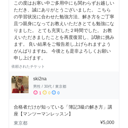
この度はお寒い中ご多用中にも関わらずお越しい
ただき、誠にありがとうございました。 こちら
の学習状況に合わせた勉強方法、解き方をご丁寧
且つ親身になってお教えいただきとても勉強にな
りました。 とても充実した２時間でした。 お教
えいただきましたことを再度復習し、試験に挑み
ます。 良い結果をご報告差し上げられますよう
がんばりますね。 今後とも是非よろしくお願い
申し上げます。
依頼されたチケット
ski2na
男性
/
30代
/
東京都
sentiment_satisfied
sentiment_neutral
sentiment_dissatisfied
1
0
0
合格者だけが知っている「簿記3級の解き方」講
座【マンツーマンレッスン】
¥5,000
東京都