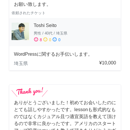
お願い致します。
依頼されたチケット
Toshi Seito
男性
/
40代
/
埼玉県
sentiment_satisfied
sentiment_neutral
sentiment_dissatisfied
8
0
0
WordPressに関するお手伝いします。
¥10,000
埼玉県
ありがとうございました！初めてお会いしたのに
とても話しやすかったです。lessonも形式的なも
のではなくカジュアル且つ適宜英語を教えて頂け
るので非常に良かったです。アメリカのスタート