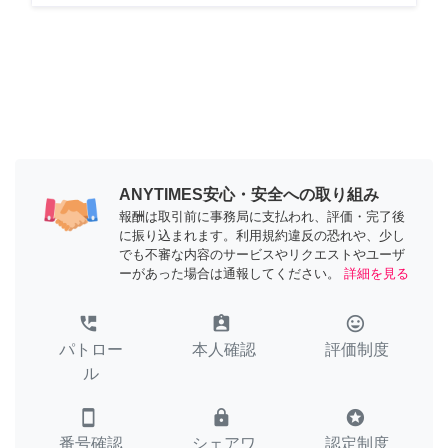
ANYTIMES安心・安全への取り組み
報酬は取引前に事務局に支払われ、評価・完了後
に振り込まれます。利用規約違反の恐れや、少し
でも不審な内容のサービスやリクエストやユーザ
ーがあった場合は通報してください。
詳細を見る
perm_phone_msg
assignment_ind
tag_faces
パトロー
本人確認
評価制度
ル
smartphone
lock
stars
番号確認
シェアワ
認定制度