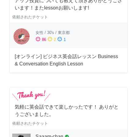
アップ投資についても教えて頂きありがとうござ
います！またlessonお願いします!
依頼されたチケット
女性
/
30's
/
東京都
sentiment_satisfied
sentiment_neutral
sentiment_dissatisfied
86
2
1
[オンライン] ビジネス英会話レッスン Business
& Conversation English Lesson
気軽に英会話できて楽しかったです！ ありがと
うございました。
依頼されたチケット
Saaam-chan
check_circle