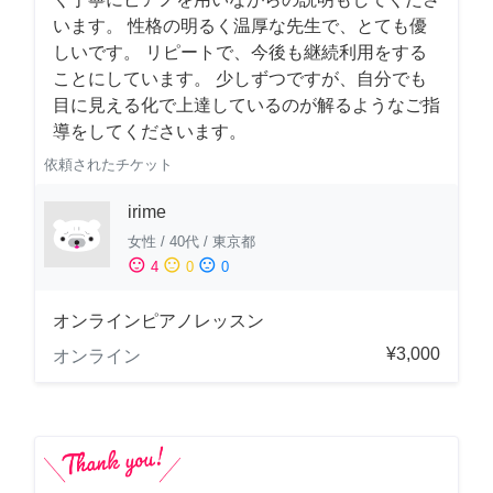
います。 性格の明るく温厚な先生で、とても優
しいです。 リピートで、今後も継続利用をする
ことにしています。 少しずつですが、自分でも
目に見える化で上達しているのが解るようなご指
導をしてくださいます。
依頼されたチケット
irime
女性
/
40代
/
東京都
sentiment_satisfied
sentiment_neutral
sentiment_dissatisfied
4
0
0
オンラインピアノレッスン
¥3,000
オンライン