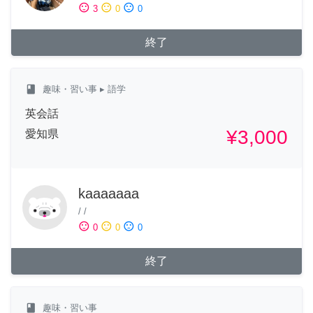
sentiment_satisfied
sentiment_neutral
sentiment_dissatisfied
3
0
0
終了
class
趣味・習い事
▸ 語学
英会話
¥3,000
愛知県
kaaaaaaa
/
/
sentiment_satisfied
sentiment_neutral
sentiment_dissatisfied
0
0
0
終了
class
趣味・習い事