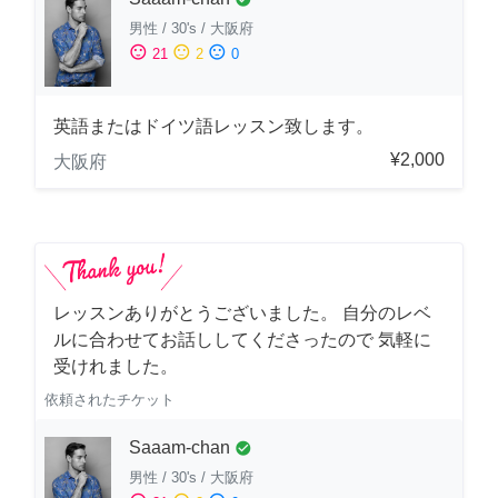
男性
/
30's
/
大阪府
sentiment_satisfied
sentiment_neutral
sentiment_dissatisfied
21
2
0
英語またはドイツ語レッスン致します。
¥2,000
大阪府
レッスンありがとうございました。 自分のレベ
ルに合わせてお話ししてくださったので 気軽に
受けれました。
依頼されたチケット
Saaam-chan
check_circle
男性
/
30's
/
大阪府