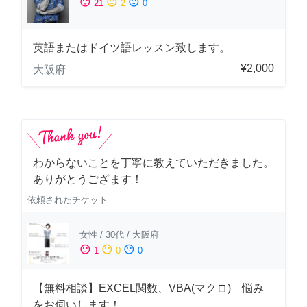
sentiment_satisfied
sentiment_neutral
sentiment_dissatisfied
21
2
0
英語またはドイツ語レッスン致します。
¥2,000
大阪府
わからないことを丁寧に教えていただきました。
ありがとうござます！
依頼されたチケット
女性
/
30代
/
大阪府
sentiment_satisfied
sentiment_neutral
sentiment_dissatisfied
1
0
0
【無料相談】EXCEL関数、VBA(マクロ) 悩み
をお伺いします！