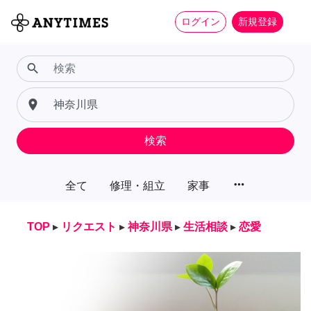
ログイン
新規登録
search
place
検索
more_horiz
全て
修理・組立
家事
TOP
▸
リクエスト
▸
神奈川県
▸
生活相談
▸
恋愛