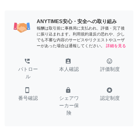
ANYTIMES安心・安全への取り組み
報酬は取引前に事務局に支払われ、評価・完了後
に振り込まれます。利用規約違反の恐れや、少し
でも不審な内容のサービスやリクエストやユーザ
ーがあった場合は通報してください。
詳細を見る
perm_phone_msg
assignment_ind
tag_faces
パトロー
本人確認
評価制度
ル
smartphone
lock
stars
番号確認
シェアワ
認定制度
ーカー保
険