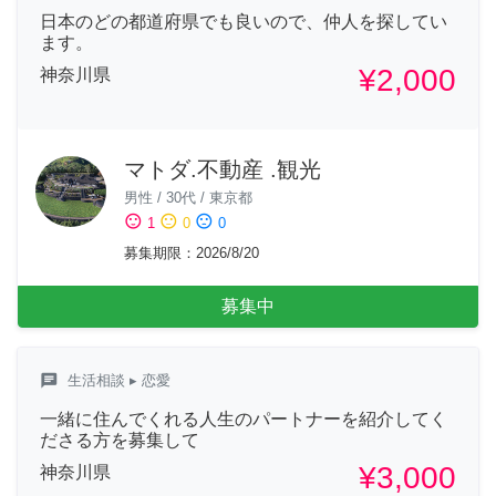
日本のどの都道府県でも良いので、仲人を探してい
ます。
¥2,000
神奈川県
マトダ.不動産 .観光
男性
/
30代
/
東京都
sentiment_satisfied
sentiment_neutral
sentiment_dissatisfied
1
0
0
募集期限
：
2026/8/20
募集中
chat
生活相談
▸ 恋愛
一緒に住んでくれる人生のパートナーを紹介してく
ださる方を募集して
¥3,000
神奈川県