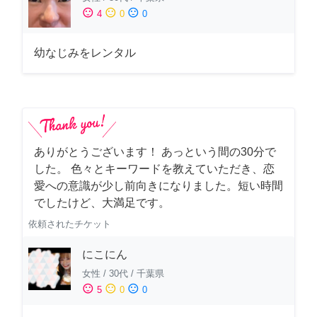
sentiment_satisfied
sentiment_neutral
sentiment_dissatisfied
4
0
0
幼なじみをレンタル
ありがとうございます！ あっという間の30分で
した。 色々とキーワードを教えていただき、恋
愛への意識が少し前向きになりました。短い時間
でしたけど、大満足です。
依頼されたチケット
にこにん
女性
/
30代
/
千葉県
sentiment_satisfied
sentiment_neutral
sentiment_dissatisfied
5
0
0