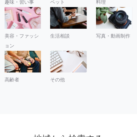
趣味・習い事
ペット
料理
美容・ファッシ
生活相談
写真・動画制作
ョン
その他
高齢者