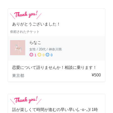
ありがとうございました！
依頼されたチケット
らなこ
女性
/
20代
/
神奈川県
sentiment_satisfied
sentiment_neutral
sentiment_dissatisfied
1
0
0
恋愛について語りませんか！相談に乗ります！
¥500
東京都
話が楽しくて時間が進むの早い早い(｡･о･｡)! 1時