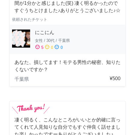
間が1分かと感じました(笑) 凄く明るかったので
すぐうちとけました♪ありがとうございました♪☆
依頼されたチケット
にこにん
女性
/
30代
/
千葉県
sentiment_satisfied
sentiment_neutral
sentiment_dissatisfied
5
0
0
あなた、損してます！モテる男性の秘密、知りた
くないですか？
¥500
千葉県
凄く明るく、こんなところがいいとか的確に言っ
てくれて人見知りな自分でもすぐ仲良く話せまし
た楽しかったですーありがとうございました♪