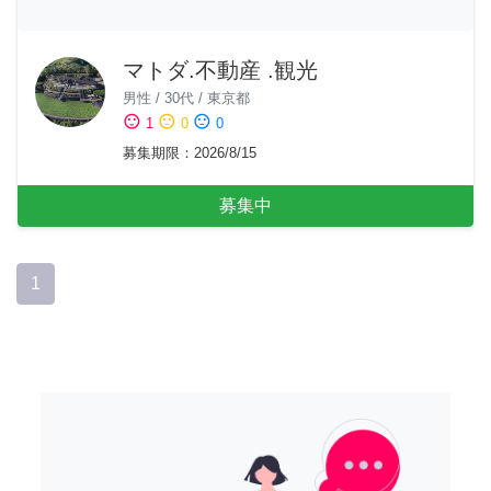
マトダ.不動産 .観光
男性
/
30代
/
東京都
sentiment_satisfied
sentiment_neutral
sentiment_dissatisfied
1
0
0
募集期限
：
2026/8/15
募集中
1