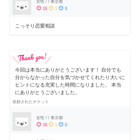
女性
/
/
東京都
sentiment_satisfied
sentiment_neutral
sentiment_dissatisfied
15
1
0
こっそり恋愛相談
今回は本当にありがとうございます！ 自分でも
分からなかった自分を気づかせてくれたり大いに
ヒントになる充実した時間になりました。 本当
にありがとうございました。
依頼されたチケット
女性
/
/
東京都
sentiment_satisfied
sentiment_neutral
sentiment_dissatisfied
15
1
0