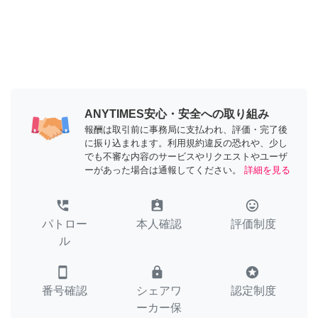
ANYTIMES安心・安全への取り組み
報酬は取引前に事務局に支払われ、評価・完了後
に振り込まれます。利用規約違反の恐れや、少し
でも不審な内容のサービスやリクエストやユーザ
ーがあった場合は通報してください。
詳細を見る
perm_phone_msg
assignment_ind
tag_faces
パトロー
本人確認
評価制度
ル
smartphone
lock
stars
番号確認
シェアワ
認定制度
ーカー保