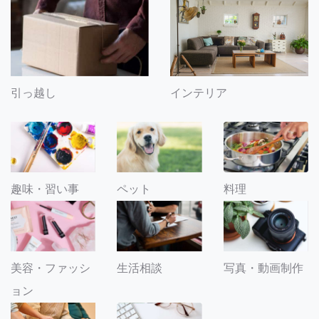
引っ越し
インテリア
趣味・習い事
ペット
料理
美容・ファッシ
生活相談
写真・動画制作
ョン