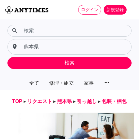
ログイン
新規登録
search
place
検索
more_horiz
全て
修理・組立
家事
TOP
▸
リクエスト
▸
熊本県
▸
引っ越し
▸
包装・梱包