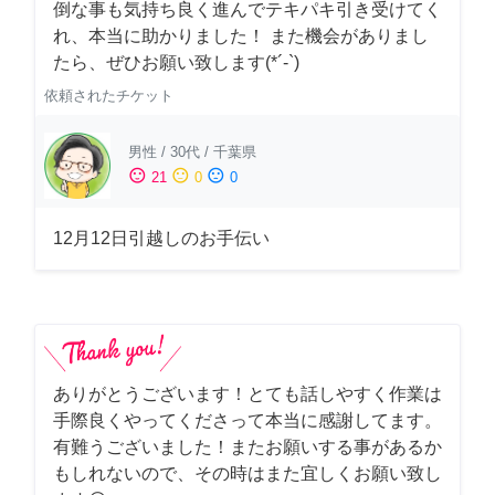
倒な事も気持ち良く進んでテキパキ引き受けてく
れ、本当に助かりました！ また機会がありまし
たら、ぜひお願い致します(*´-`)
依頼されたチケット
男性
/
30代
/
千葉県
sentiment_satisfied
sentiment_neutral
sentiment_dissatisfied
21
0
0
12月12日引越しのお手伝い
ありがとうございます！とても話しやすく作業は
手際良くやってくださって本当に感謝してます。
有難うございました！またお願いする事があるか
もしれないので、その時はまた宜しくお願い致し