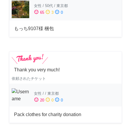
女性
/
50代
/
東京都
sentiment_satisfied
sentiment_neutral
sentiment_dissatisfied
65
3
0
もっち9107様 梱包
Thank you very much!
依頼されたチケット
女性
/
/
東京都
sentiment_satisfied
sentiment_neutral
sentiment_dissatisfied
20
0
0
Pack clothes for charity donation