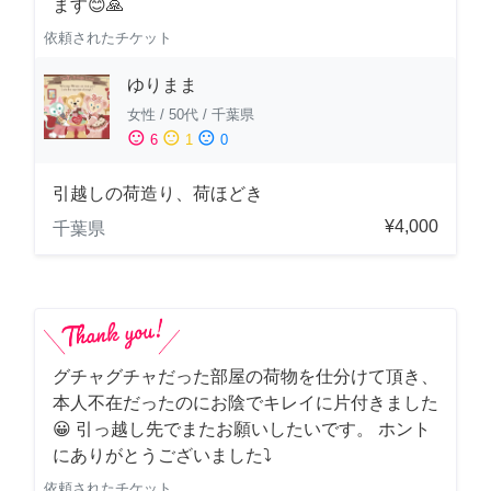
ます😊🙏
依頼されたチケット
ゆりまま
女性
/
50代
/
千葉県
sentiment_satisfied
sentiment_neutral
sentiment_dissatisfied
6
1
0
引越しの荷造り、荷ほどき
¥4,000
千葉県
グチャグチャだった部屋の荷物を仕分けて頂き、
本人不在だったのにお陰でキレイに片付きました
😀 引っ越し先でまたお願いしたいです。 ホント
にありがとうございました⤵
依頼されたチケット