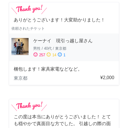
ありがとうございます！大変助かりました！
依頼されたチケット
ケーナイ 現引っ越し屋さん
男性
/
40代
/
東京都
sentiment_satisfied
sentiment_neutral
sentiment_dissatisfied
257
14
1
梱包します！家具家電などなど。
¥2,000
東京都
この度は本当にありがとうございました！ とて
も穏やかで真面目な方でした。 引越しの際の面