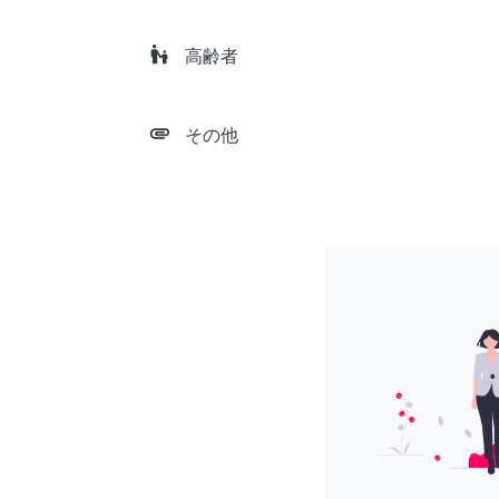
escalator_warning
高齢者
attachment
その他