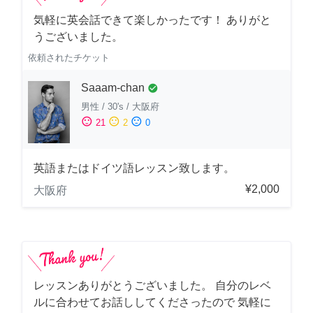
気軽に英会話できて楽しかったです！ ありがと
うございました。
依頼されたチケット
Saaam-chan
check_circle
男性
/
30's
/
大阪府
sentiment_satisfied
sentiment_neutral
sentiment_dissatisfied
21
2
0
英語またはドイツ語レッスン致します。
¥2,000
大阪府
レッスンありがとうございました。 自分のレベ
ルに合わせてお話ししてくださったので 気軽に