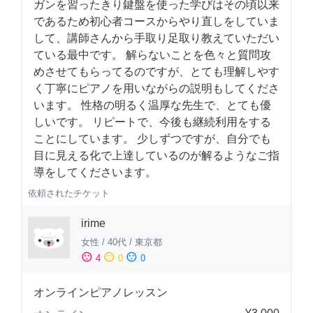
ガンを習ったきり鍵盤を使った学びはその頃以来
であるため初心者コースからやり直しをしていま
して、講師さんから手取り足取り教えていただい
ている最中です。 解らないことを色々と質問攻
めさせてもらってるのですが、とても理解しやす
く丁寧にピアノを用いながらの説明もしてくださ
います。 性格の明るく温厚な先生で、とても優
しいです。 リピートで、今後も継続利用をする
ことにしています。 少しずつですが、自分でも
目に見える化で上達しているのが解るようなご指
導をしてくださいます。
依頼されたチケット
irime
女性
/
40代
/
東京都
sentiment_satisfied
sentiment_neutral
sentiment_dissatisfied
4
0
0
オンラインピアノレッスン