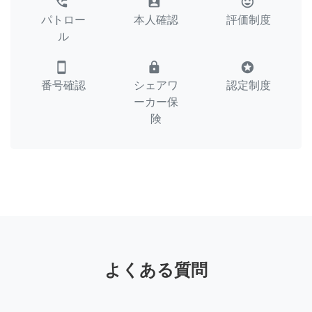
perm_phone_msg
assignment_ind
tag_faces
パトロー
本人確認
評価制度
ル
smartphone
lock
stars
番号確認
シェアワ
認定制度
ーカー保
険
よくある質問