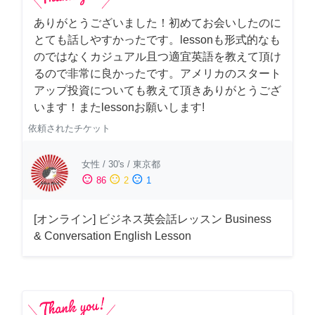
ありがとうございました！初めてお会いしたのに
とても話しやすかったです。lessonも形式的なも
のではなくカジュアル且つ適宜英語を教えて頂け
るので非常に良かったです。アメリカのスタート
アップ投資についても教えて頂きありがとうござ
います！またlessonお願いします!
依頼されたチケット
女性
/
30's
/
東京都
sentiment_satisfied
sentiment_neutral
sentiment_dissatisfied
86
2
1
[オンライン] ビジネス英会話レッスン Business
& Conversation English Lesson