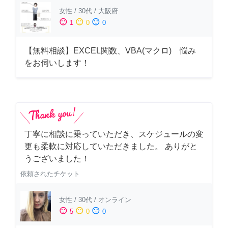
女性
/
30代
/
大阪府
sentiment_satisfied
sentiment_neutral
sentiment_dissatisfied
1
0
0
【無料相談】EXCEL関数、VBA(マクロ) 悩み
をお伺いします！
丁寧に相談に乗っていただき、スケジュールの変
更も柔軟に対応していただきました。 ありがと
うございました！
依頼されたチケット
女性
/
30代
/
オンライン
sentiment_satisfied
sentiment_neutral
sentiment_dissatisfied
5
0
0