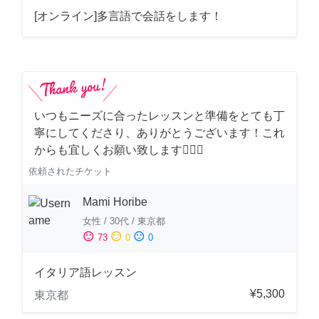
[オンライン]多言語で会話をします！
いつもニーズに合ったレッスンと準備をとても丁
寧にしてくださり、ありがとうございます！これ
からも宜しくお願い致します🙇‍♀️✨
依頼されたチケット
Mami Horibe
女性
/
30代
/
東京都
sentiment_satisfied
sentiment_neutral
sentiment_dissatisfied
73
0
0
イタリア語レッスン
¥5,300
東京都