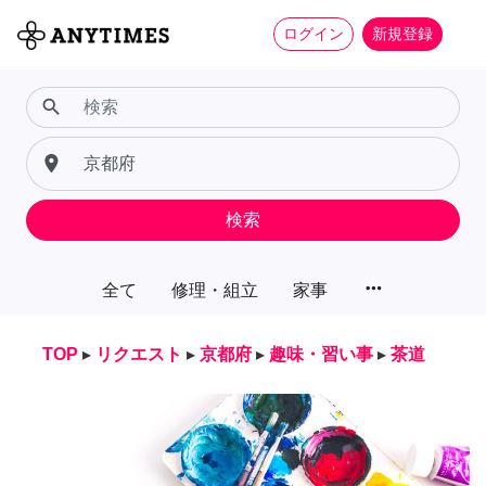
ログイン
新規登録
search
place
検索
more_horiz
全て
修理・組立
家事
TOP
▸
リクエスト
▸
京都府
▸
趣味・習い事
▸
茶道