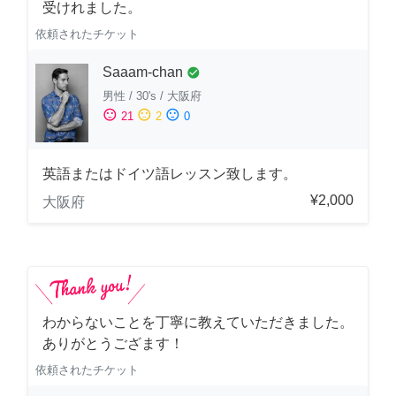
受けれました。
依頼されたチケット
Saaam-chan
check_circle
男性
/
30's
/
大阪府
sentiment_satisfied
sentiment_neutral
sentiment_dissatisfied
21
2
0
英語またはドイツ語レッスン致します。
¥2,000
大阪府
わからないことを丁寧に教えていただきました。
ありがとうござます！
依頼されたチケット