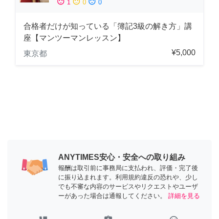
sentiment_satisfied
sentiment_neutral
sentiment_dissatisfied
1
0
0
合格者だけが知っている「簿記3級の解き方」講
座【マンツーマンレッスン】
¥5,000
東京都
ANYTIMES安心・安全への取り組み
報酬は取引前に事務局に支払われ、評価・完了後
に振り込まれます。利用規約違反の恐れや、少し
でも不審な内容のサービスやリクエストやユーザ
ーがあった場合は通報してください。
詳細を見る