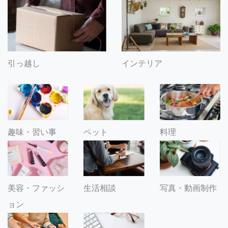
引っ越し
インテリア
趣味・習い事
ペット
料理
美容・ファッシ
生活相談
写真・動画制作
ョン