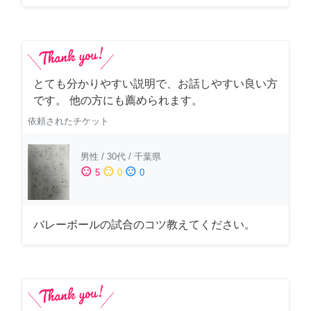
とても分かりやすい説明で、お話しやすい良い方
です。 他の方にも薦められます。
依頼されたチケット
男性
/
30代
/
千葉県
sentiment_satisfied
sentiment_neutral
sentiment_dissatisfied
5
0
0
バレーボールの試合のコツ教えてください。