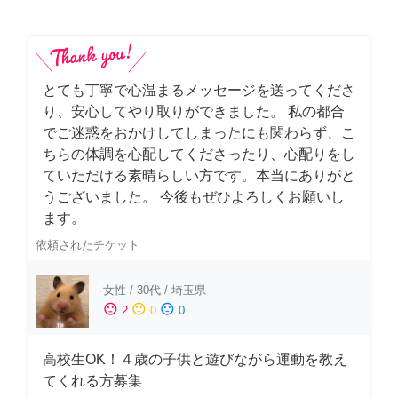
とても丁寧で心温まるメッセージを送ってくださ
り、安心してやり取りができました。 私の都合
でご迷惑をおかけしてしまったにも関わらず、こ
ちらの体調を心配してくださったり、心配りをし
ていただける素晴らしい方です。本当にありがと
うございました。 今後もぜひよろしくお願いし
ます。
依頼されたチケット
女性
/
30代
/
埼玉県
sentiment_satisfied
sentiment_neutral
sentiment_dissatisfied
2
0
0
高校生OK！４歳の子供と遊びながら運動を教え
てくれる方募集