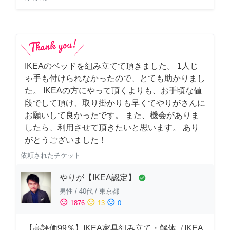
IKEAのベッドを組み立てて頂きました。 1人じ
ゃ手も付けられなかったので、とても助かりまし
た。 IKEAの方にやって頂くよりも、お手頃な値
段でして頂け、取り掛かりも早くてやりがさんに
お願いして良かったです。 また、機会がありま
したら、利用させて頂きたいと思います。 あり
がとうございました！
依頼されたチケット
やりが【IKEA認定】
check_circle
男性
/
40代
/
東京都
sentiment_satisfied
sentiment_neutral
sentiment_dissatisfied
1876
13
0
【高評価99％】IKEA家具組み立て・解体（IKEA