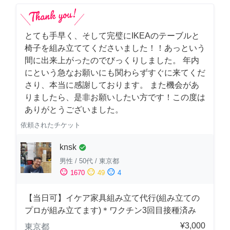
とても手早く、そして完璧にIKEAのテーブルと
椅子を組み立ててくださいました！！あっという
間に出来上がったのでびっくりしました。 年内
にという急なお願いにも関わらずすぐに来てくだ
さり、本当に感謝しております。 また機会があ
りましたら、是非お願いしたい方です！この度は
ありがとうございました。
依頼されたチケット
knsk
check_circle
男性
/
50代
/
東京都
sentiment_satisfied
sentiment_neutral
sentiment_dissatisfied
1670
49
4
【当日可】イケア家具組み立て代行(組み立ての
プロが組み立てます)＊ワクチン3回目接種済み
¥3,000
東京都