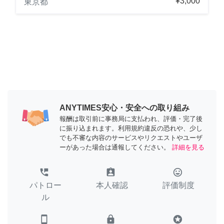
¥3,000
東京都
ANYTIMES安心・安全への取り組み
報酬は取引前に事務局に支払われ、評価・完了後
に振り込まれます。利用規約違反の恐れや、少し
でも不審な内容のサービスやリクエストやユーザ
ーがあった場合は通報してください。
詳細を見る
perm_phone_msg
assignment_ind
tag_faces
パトロー
本人確認
評価制度
ル
smartphone
lock
stars