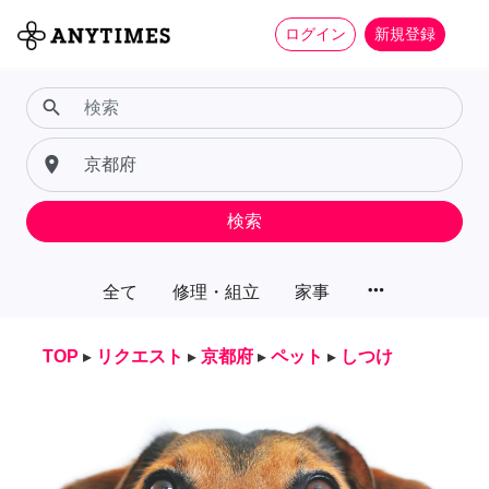
ログイン
新規登録
search
place
検索
more_horiz
全て
修理・組立
家事
TOP
▸
リクエスト
▸
京都府
▸
ペット
▸
しつけ