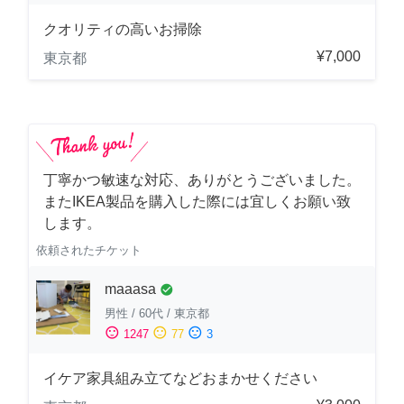
クオリティの高いお掃除
¥7,000
東京都
丁寧かつ敏速な対応、ありがとうございました。
またIKEA製品を購入した際には宜しくお願い致
します。
依頼されたチケット
maaasa
check_circle
男性
/
60代
/
東京都
sentiment_satisfied
sentiment_neutral
sentiment_dissatisfied
1247
77
3
イケア家具組み立てなどおまかせください