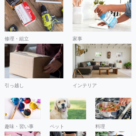
修理・組立
家事
引っ越し
インテリア
趣味・習い事
ペット
料理