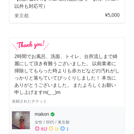
以外も対応可）
¥5,000
東京都
2時間でお風呂、洗面、トイレ、台所流しまで綺
麗にして頂き有難うございました。 以前業者に
掃除してもらった時よりも赤カビなどの汚れがし
っかりと落ちていてびっくりしました！ 本当に
ありがとうございました。 またよろしくお願い
申し上げますm(_ _)m
依頼されたチケット
makon
check_circle
女性
/
60代
/
東京都
sentiment_satisfied
sentiment_neutral
sentiment_dissatisfied
812
16
1