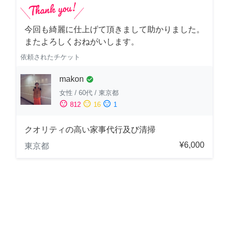
今回も綺麗に仕上げて頂きまして助かりました。
またよろしくおねがいします。
依頼されたチケット
makon
check_circle
女性
/
60代
/
東京都
sentiment_satisfied
sentiment_neutral
sentiment_dissatisfied
812
16
1
クオリティの高い家事代行及び清掃
¥6,000
東京都