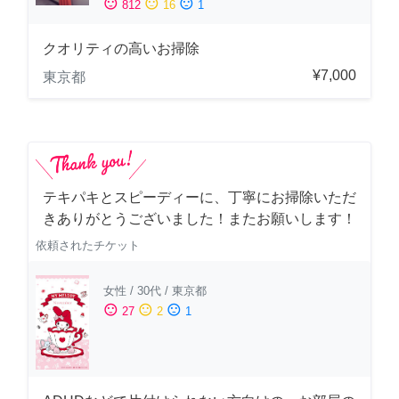
sentiment_satisfied
sentiment_neutral
sentiment_dissatisfied
812
16
1
クオリティの高いお掃除
¥7,000
東京都
テキパキとスピーディーに、丁寧にお掃除いただ
きありがとうございました！またお願いします！
依頼されたチケット
女性
/
30代
/
東京都
sentiment_satisfied
sentiment_neutral
sentiment_dissatisfied
27
2
1