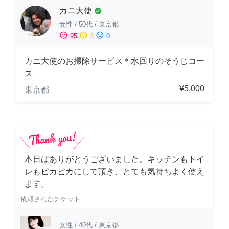
カニ大使
check_circle
女性
/
50代
/
東京都
sentiment_satisfied
sentiment_neutral
sentiment_dissatisfied
95
3
0
カニ大使のお掃除サービス＊水回りのそうじコー
ス
¥5,000
東京都
本日はありがとうございました。キッチンもトイ
レもピカピカにして頂き、とても気持ちよく使え
ます。
依頼されたチケット
女性
/
40代
/
東京都