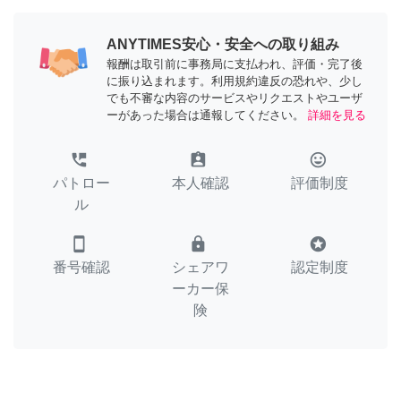
ANYTIMES安心・安全への取り組み
報酬は取引前に事務局に支払われ、評価・完了後
に振り込まれます。利用規約違反の恐れや、少し
でも不審な内容のサービスやリクエストやユーザ
ーがあった場合は通報してください。
詳細を見る
perm_phone_msg
assignment_ind
tag_faces
パトロー
本人確認
評価制度
ル
smartphone
lock
stars
番号確認
シェアワ
認定制度
ーカー保
険