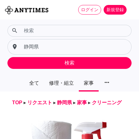
ログイン
新規登録
search
place
検索
more_horiz
全て
修理・組立
家事
TOP
▸
リクエスト
▸
静岡県
▸
家事
▸
クリーニング