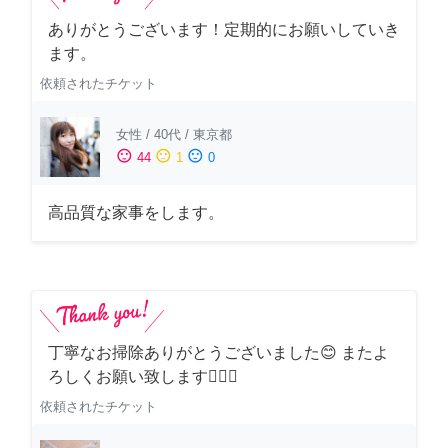
ありがとうございます！定期的にお願いしていき
ます。
依頼されたチケット
女性
/
40代
/
東京都
sentiment_satisfied
sentiment_neutral
sentiment_dissatisfied
44
1
0
高品質な家事をします。
丁寧なお掃除ありがとうございました😊 またよ
ろしくお願い致します🙆‍♀️✨
依頼されたチケット