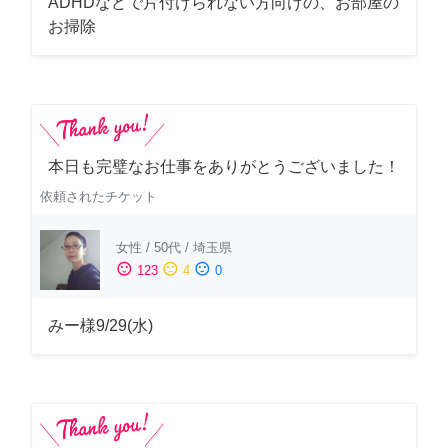
ADHDなどで片付けられない方向けの、お部屋の
お掃除
本日も完璧なお仕事をありがとうございました！
依頼されたチケット
女性
/
50代
/
埼玉県
sentiment_satisfied
sentiment_neutral
sentiment_dissatisfied
123
4
0
みー様9/29(水)