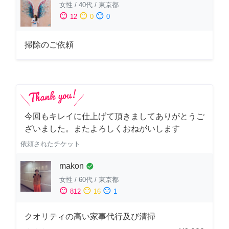
女性
/
40代
/
東京都
sentiment_satisfied
sentiment_neutral
sentiment_dissatisfied
12
0
0
掃除のご依頼
今回もキレイに仕上げて頂きましてありがとうご
ざいました。またよろしくおねがいします
依頼されたチケット
makon
check_circle
女性
/
60代
/
東京都
sentiment_satisfied
sentiment_neutral
sentiment_dissatisfied
812
16
1
クオリティの高い家事代行及び清掃