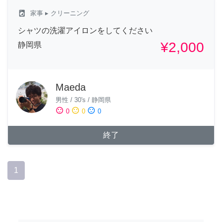
local_laundry_service
家事
▸ クリーニング
シャツの洗濯アイロンをしてください
¥2,000
静岡県
Maeda
男性
/
30's
/
静岡県
sentiment_satisfied
sentiment_neutral
sentiment_dissatisfied
0
0
0
終了
1