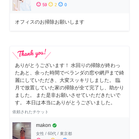
sentiment_satisfied
sentiment_neutral
sentiment_dissatisfied
59
2
0
オフィスのお掃除お願いします
ありがとうございます！ 水回りの掃除が終わっ
たあと、余った時間でベランダの窓や網戸まで綺
麗にしていただき、大変スッキリしました。 臨
月で放置していた家の掃除が全て完了し、助かり
ました。 また是非お願いさせていただきたいで
す。 本日は本当にありがとうございました。
依頼されたチケット
makon
check_circle
女性
/
60代
/
東京都