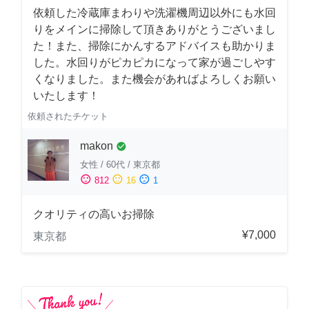
依頼した冷蔵庫まわりや洗濯機周辺以外にも水回
りをメインに掃除して頂きありがとうございまし
た！また、掃除にかんするアドバイスも助かりま
した。水回りがピカピカになって家が過ごしやす
くなりました。また機会があればよろしくお願い
いたします！
依頼されたチケット
makon
check_circle
女性
/
60代
/
東京都
sentiment_satisfied
sentiment_neutral
sentiment_dissatisfied
812
16
1
クオリティの高いお掃除
¥7,000
東京都