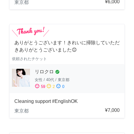
¥6,000
東京都
ありがとうございます！きれいに掃除していただ
きありがとうございました😊
依頼されたチケット
リロクロ
check_circle
女性
/
40代
/
東京都
sentiment_satisfied
sentiment_neutral
sentiment_dissatisfied
59
2
0
Cleaning support #EnglishOK
¥7,000
東京都