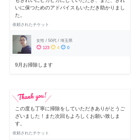
もきれいにピカピカにしていただき、また、きれ
いに保つためのアドバイスもいただき助かりまし
た。
依頼されたチケット
女性
/
50代
/
埼玉県
sentiment_satisfied
sentiment_neutral
sentiment_dissatisfied
123
4
0
9月お掃除します
この度も丁寧に掃除をしていただきありがとうご
ざいました！また次回もよろしくお願い致しま
す。
依頼されたチケット