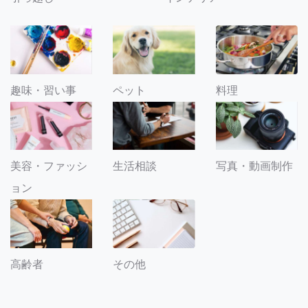
趣味・習い事
ペット
料理
美容・ファッシ
生活相談
写真・動画制作
ョン
その他
高齢者