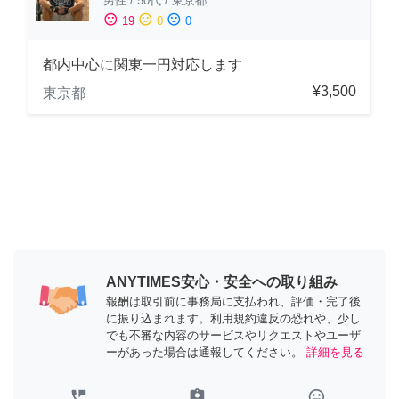
男性
/
50代
/
東京都
sentiment_satisfied
sentiment_neutral
sentiment_dissatisfied
19
0
0
都内中心に関東一円対応します
¥3,500
東京都
ANYTIMES安心・安全への取り組み
報酬は取引前に事務局に支払われ、評価・完了後
に振り込まれます。利用規約違反の恐れや、少し
でも不審な内容のサービスやリクエストやユーザ
ーがあった場合は通報してください。
詳細を見る
perm_phone_msg
assignment_ind
tag_faces