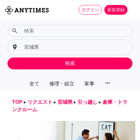
ログイン
新規登録
search
place
検索
more_horiz
全て
修理・組立
家事
TOP
▸
リクエスト
▸
宮城県
▸
引っ越し
▸
倉庫・トラ
ンクルーム