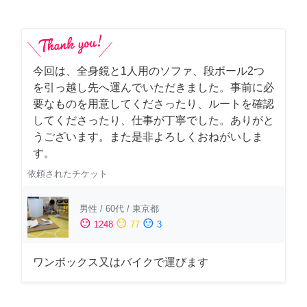
今回は、全身鏡と1人用のソファ、段ボール2つ
を引っ越し先へ運んでいただきました。事前に必
要なものを用意してくださったり、ルートを確認
してくださったり、仕事が丁寧でした。ありがと
うございます。また是非よろしくおねがいしま
す。
依頼されたチケット
男性
/
60代
/
東京都
sentiment_satisfied
sentiment_neutral
sentiment_dissatisfied
1248
77
3
ワンボックス又はバイクで運びます