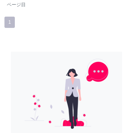
ページ目
1