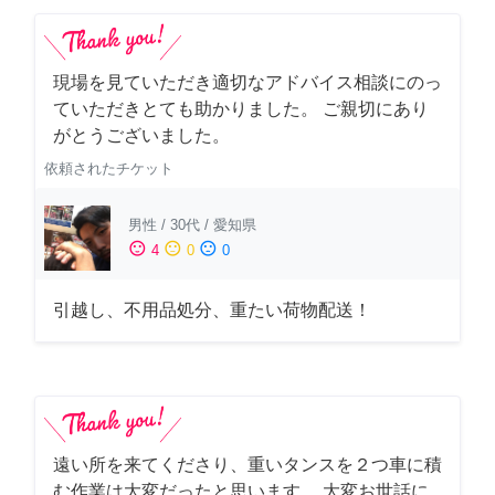
現場を見ていただき適切なアドバイス相談にのっ
ていただきとても助かりました。 ご親切にあり
がとうございました。
依頼されたチケット
男性
/
30代
/
愛知県
sentiment_satisfied
sentiment_neutral
sentiment_dissatisfied
4
0
0
引越し、不用品処分、重たい荷物配送！
遠い所を来てくださり、重いタンスを２つ車に積
む作業は大変だったと思います。 大変お世話に