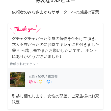
みんなのレビュー
依頼者のみなさまからサポーターへの感謝の言葉
グチャグチャだった部屋の荷物を仕分けて頂き、
本人不在だったのにお陰でキレイに片付きました
😀 引っ越し先でまたお願いしたいです。 ホント
にありがとうございました⤵
依頼されたチケット
女性
/
50代
/
東京都
sentiment_satisfied
sentiment_neutral
sentiment_dissatisfied
65
3
0
引越し梱包します。女性の部屋、ご家族様のお家
限定