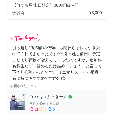
【何でも屋/土日限定】3000円/1時間
¥3,000
大阪府
引っ越し1週間前の依頼にも関わらず快く引き受
けてくれてよかったです^^* 引っ越し前日に予定
したより荷物が増えてしまったのですが、追加料
も発生せず「詰めるだけ詰めましょう」と言って
下さり心強かったです。 ミニマリストとか単身
者に特におすすめです(^o^)👌
依頼されたチケット
Fukkey（ふっきー）
check_circle
男性
/
40代
/
東京都
sentiment_satisfied
sentiment_neutral
sentiment_dissatisfied
21
3
0