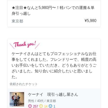
★注目★なんと5,980円〜！軽バンでの運搬＆単
身引っ越し
¥5,980
東京都
ケーナイさんはとてもプロフェッショナルなお仕
事をしてくれました。フレンドリーで、精度の高
いお手伝いをしていただき、どうもありがとうご
ざいました。知り合いに紹介したいと思いまし
た。
依頼されたチケット
ケーナイ 現引っ越し屋さん
男性
/
40代
/
東京都
sentiment_satisfied
sentiment_neutral
sentiment_dissatisfied
257
14
1