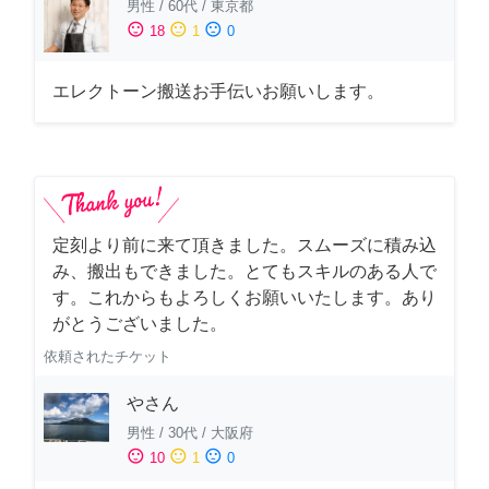
男性
/
60代
/
東京都
sentiment_satisfied
sentiment_neutral
sentiment_dissatisfied
18
1
0
エレクトーン搬送お手伝いお願いします。
定刻より前に来て頂きました。スムーズに積み込
み、搬出もできました。とてもスキルのある人で
す。これからもよろしくお願いいたします。あり
がとうございました。
依頼されたチケット
やさん
男性
/
30代
/
大阪府
sentiment_satisfied
sentiment_neutral
sentiment_dissatisfied
10
1
0