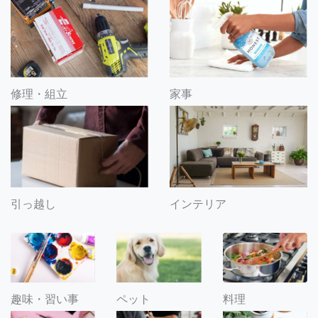
修理・組立
家事
引っ越し
インテリア
趣味・習い事
ペット
料理