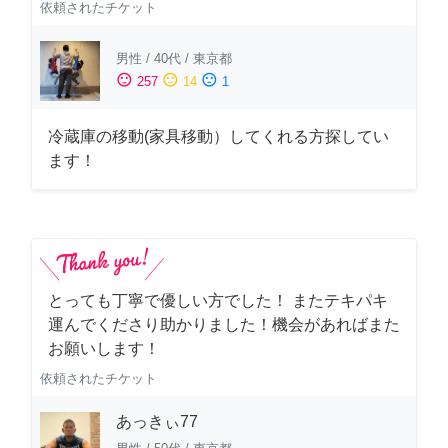
依頼されたチケット
男性
/
40代
/
東京都
sentiment_satisfied
sentiment_neutral
sentiment_dissatisfied
257
14
1
冷蔵庫の移動(家具移動）してくれる方探してい
ます！
とっても丁寧で優しい方でした！ またテキパキ
運んでくださり助かりました！機会があればまた
お願いします！
依頼されたチケット
あっきぃ77