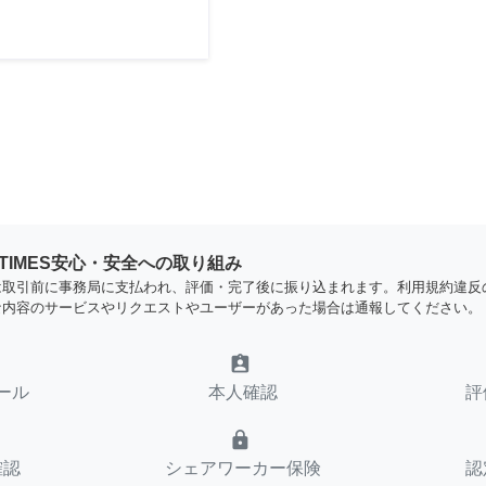
YTIMES安心・安全への取り組み
は取引前に事務局に支払われ、評価・完了後に振り込まれます。利用規約違反
な内容のサービスやリクエストやユーザーがあった場合は通報してください。
assignment_ind
ール
本人確認
評
lock
確認
シェアワーカー保険
認