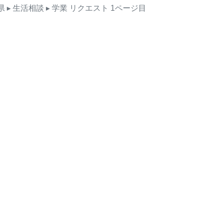
県
▸ 生活相談
▸ 学業
リクエスト
1ページ目