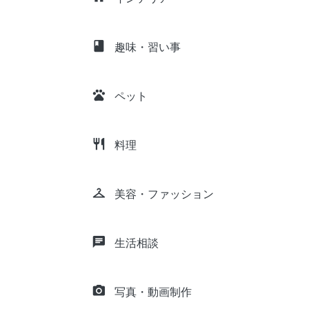
class
趣味・習い事
pets
ペット
restaurant
料理
checkroom
美容・ファッション
chat
生活相談
camera_alt
写真・動画制作