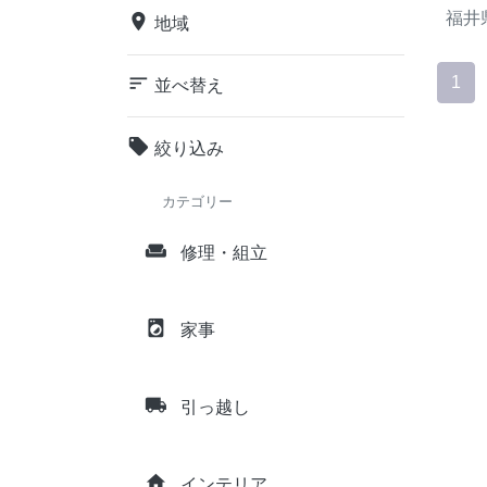
福井
place
地域
sort
1
並べ替え
local_offer
絞り込み
カテゴリー
weekend
修理・組立
local_laundry_service
家事
local_shipping
引っ越し
home
インテリア