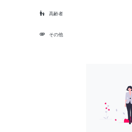
escalator_warning
高齢者
attachment
その他