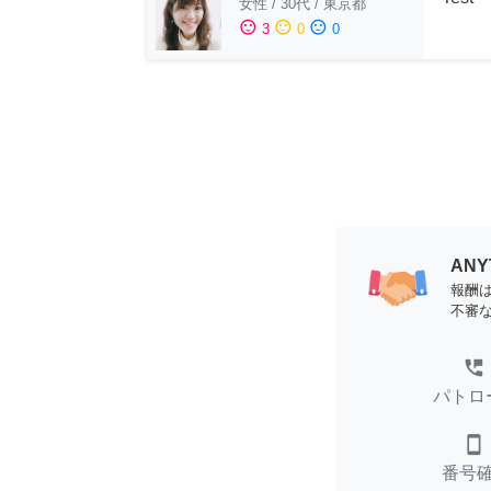
女性
/
30代
/
東京都
sentiment_satisfied
sentiment_neutral
sentiment_dissatisfied
3
0
0
AN
報酬
不審
perm_phone_msg
パトロ
smartphone
番号