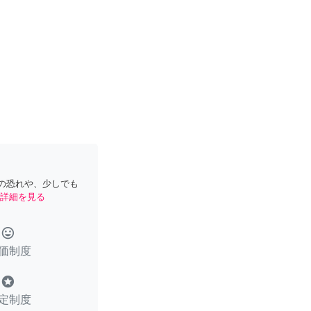
の恐れや、少しでも
詳細を見る
tag_faces
価制度
stars
定制度