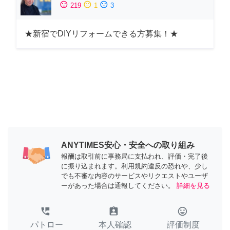
sentiment_satisfied
sentiment_neutral
sentiment_dissatisfied
219
1
3
★新宿でDIYリフォームできる方募集！★
ANYTIMES安心・安全への取り組み
報酬は取引前に事務局に支払われ、評価・完了後
に振り込まれます。利用規約違反の恐れや、少し
でも不審な内容のサービスやリクエストやユーザ
ーがあった場合は通報してください。
詳細を見る
perm_phone_msg
assignment_ind
tag_faces
パトロー
本人確認
評価制度