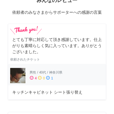
みんなのレビュー
依頼者のみなさまからサポーターへの感謝の言葉
とても丁寧に対応して頂き感謝しています。仕上
がりも素晴らしく気に入っています。ありがとう
ございました。
依頼されたチケット
男性
/
40代
/
神奈川県
sentiment_satisfied
sentiment_neutral
sentiment_dissatisfied
4
0
1
キッチンキャビネット シート張り替え