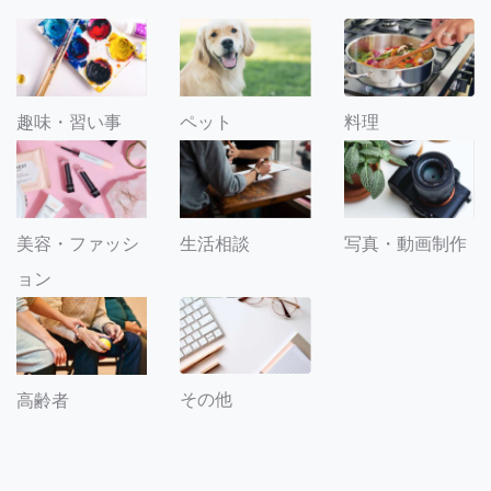
趣味・習い事
ペット
料理
美容・ファッシ
生活相談
写真・動画制作
ョン
その他
高齢者