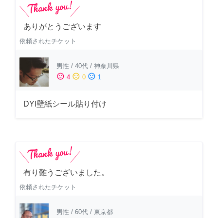
ありがとうございます
依頼されたチケット
男性
/
40代
/
神奈川県
sentiment_satisfied
sentiment_neutral
sentiment_dissatisfied
4
0
1
DYI壁紙シール貼り付け
有り難うございました。
依頼されたチケット
男性
/
60代
/
東京都