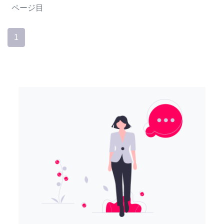
ページ目
1