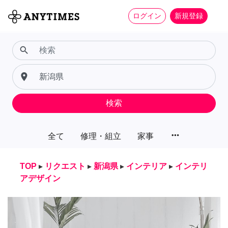
ログイン
新規登録
search
place
検索
more_horiz
全て
修理・組立
家事
TOP
▸
リクエスト
▸
新潟県
▸
インテリア
▸
インテリ
アデザイン