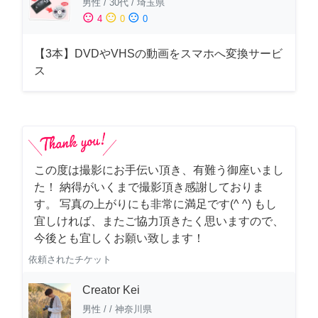
男性
/
30代
/
埼玉県
sentiment_satisfied
sentiment_neutral
sentiment_dissatisfied
4
0
0
【3本】DVDやVHSの動画をスマホへ変換サービ
ス
この度は撮影にお手伝い頂き、有難う御座いまし
た！ 納得がいくまで撮影頂き感謝しておりま
す。 写真の上がりにも非常に満足です(^ ^) もし
宜しければ、またご協力頂きたく思いますので、
今後とも宜しくお願い致します！
依頼されたチケット
Creator Kei
男性
/
/
神奈川県