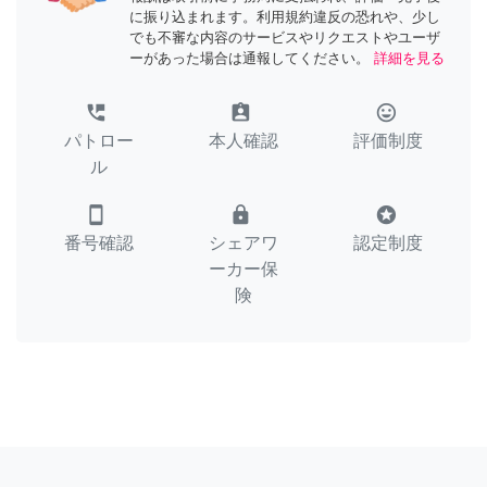
に振り込まれます。利用規約違反の恐れや、少し
でも不審な内容のサービスやリクエストやユーザ
ーがあった場合は通報してください。
詳細を見る
perm_phone_msg
assignment_ind
tag_faces
パトロー
本人確認
評価制度
ル
smartphone
lock
stars
番号確認
シェアワ
認定制度
ーカー保
険