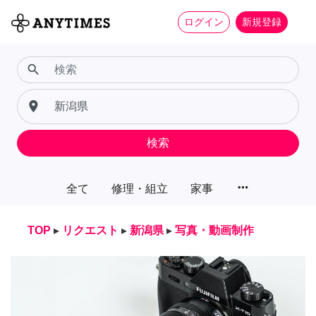
ログイン
新規登録
search
place
検索
more_horiz
全て
修理・組立
家事
TOP
▸
リクエスト
▸
新潟県
▸
写真・動画制作