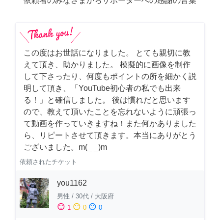
依頼者のみなさまからサポーターへの感謝の言葉
この度はお世話になりました。 とても親切に教
えて頂き、助かりました。 模擬的に画像を制作
して下さったり、何度もポイントの所を細かく説
明して頂き、「YouTube初心者の私でも出来
る！」と確信しました。 後は慣れだと思います
ので、教えて頂いたことを忘れないように頑張っ
て動画を作っていきますね！また何かありました
ら、リピートさせて頂きます。本当にありがとう
ございました。m(_ _)m
依頼されたチケット
you1162
男性
/
30代
/
大阪府
sentiment_satisfied
sentiment_neutral
sentiment_dissatisfied
1
0
0