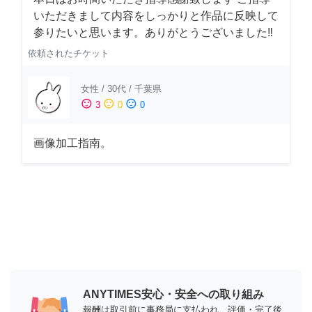
いただきまして内容をしっかりと作品に反映して
参りたいと思います。ありがとうございました‼️
依頼されたチケット
女性
/
30代
/
千葉県
sentiment_satisfied
sentiment_neutral
sentiment_dissatisfied
3
0
0
画像加工指南。
ANYTIMES安心・安全への取り組み
報酬は取引前に事務局に支払われ、評価・完了後