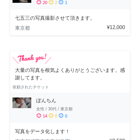
sentiment_satisfied
sentiment_neutral
sentiment_dissatisfied
20
2
1
七五三の写真撮影させて頂きます。
¥12,000
東京都
大量の写真を根気よくありがとうございます。感
謝してます。
依頼されたチケット
ぽんちん
女性
/
30代
/
東京都
sentiment_satisfied
sentiment_neutral
sentiment_dissatisfied
14
0
0
写真をデータ化します！