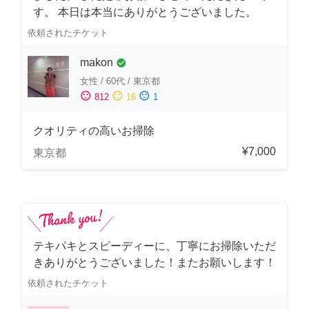
す。 本日は本当にありがとうございました。
依頼されたチケット
makon
check_circle
女性
/
60代
/
東京都
sentiment_satisfied
sentiment_neutral
sentiment_dissatisfied
812
16
1
クオリティの高いお掃除
¥7,000
東京都
テキパキとスピーディーに、丁寧にお掃除いただ
きありがとうございました！またお願いします！
依頼されたチケット