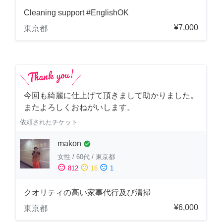
Cleaning support #EnglishOK
¥7,000
東京都
今回も綺麗に仕上げて頂きまして助かりました。
またよろしくおねがいします。
依頼されたチケット
makon
check_circle
女性
/
60代
/
東京都
sentiment_satisfied
sentiment_neutral
sentiment_dissatisfied
812
16
1
クオリティの高い家事代行及び清掃
¥6,000
東京都