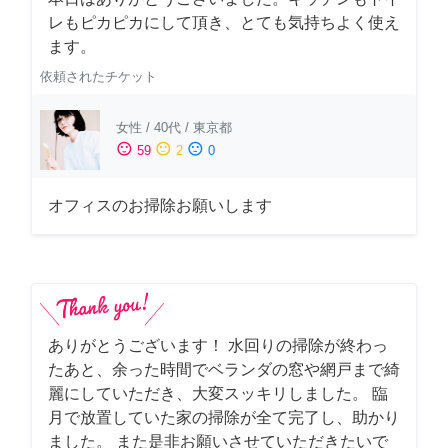
レもピカピカにして頂き、とても気持ちよく使え
ます。
依頼されたチケット
女性
/
40代
/
東京都
sentiment_satisfied
sentiment_neutral
sentiment_dissatisfied
59
2
0
オフィスのお掃除お願いします
ありがとうございます！ 水回りの掃除が終わっ
たあと、余った時間でベランダの窓や網戸まで綺
麗にしていただき、大変スッキリしました。 臨
月で放置していた家の掃除が全て完了し、助かり
ました。 また是非お願いさせていただきたいで