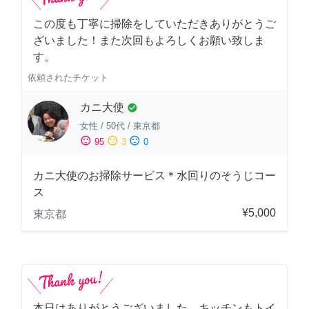
この度も丁寧に掃除をしていただきありがとうご
ざいました！また次回もよろしくお願い致しま
す。
依頼されたチケット
カニ大使
check_circle
女性
/
50代
/
東京都
sentiment_satisfied
sentiment_neutral
sentiment_dissatisfied
95
3
0
カニ大使のお掃除サービス＊水回りのそうじコー
ス
¥5,000
東京都
本日はありがとうございました。キッチンもトイ