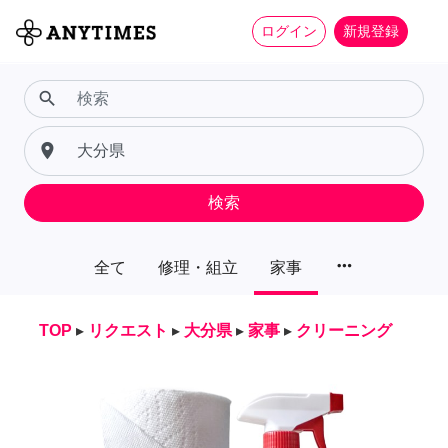
ログイン
新規登録
search
place
検索
more_horiz
全て
修理・組立
家事
TOP
▸
リクエスト
▸
大分県
▸
家事
▸
クリーニング