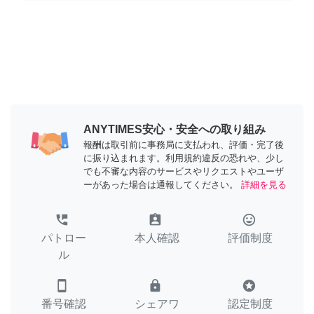
ANYTIMES安心・安全への取り組み
報酬は取引前に事務局に支払われ、評価・完了後
に振り込まれます。利用規約違反の恐れや、少し
でも不審な内容のサービスやリクエストやユーザ
ーがあった場合は通報してください。
詳細を見る
perm_phone_msg
assignment_ind
tag_faces
パトロー
本人確認
評価制度
ル
smartphone
lock
stars
番号確認
シェアワ
認定制度