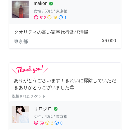
makon
check_circle
女性
/
60代
/
東京都
sentiment_satisfied
sentiment_neutral
sentiment_dissatisfied
812
16
1
クオリティの高い家事代行及び清掃
¥6,000
東京都
ありがとうございます！きれいに掃除していただ
きありがとうございました😊
依頼されたチケット
リロクロ
check_circle
女性
/
40代
/
東京都
sentiment_satisfied
sentiment_neutral
sentiment_dissatisfied
59
2
0