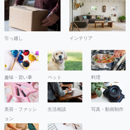
引っ越し
インテリア
趣味・習い事
ペット
料理
美容・ファッシ
生活相談
写真・動画制作
ョン