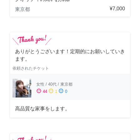
¥7,000
東京都
ありがとうございます！定期的にお願いしていき
ます。
依頼されたチケット
女性
/
40代
/
東京都
sentiment_satisfied
sentiment_neutral
sentiment_dissatisfied
44
1
0
高品質な家事をします。