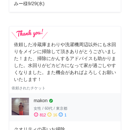
みー様9/29(水)
依頼した冷蔵庫まわりや洗濯機周辺以外にも水回
りをメインに掃除して頂きありがとうございまし
た！また、掃除にかんするアドバイスも助かりま
した。水回りがピカピカになって家が過ごしやす
くなりました。また機会があればよろしくお願い
いたします！
依頼されたチケット
makon
check_circle
女性
/
60代
/
東京都
sentiment_satisfied
sentiment_neutral
sentiment_dissatisfied
812
16
1
クオリティの高いお掃除