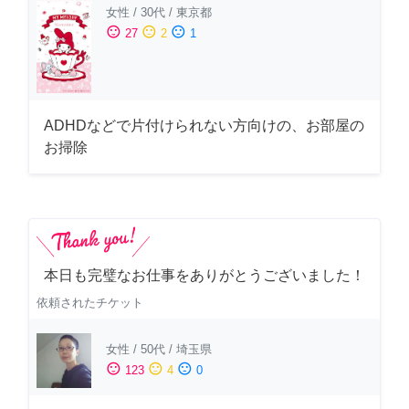
女性
/
30代
/
東京都
sentiment_satisfied
sentiment_neutral
sentiment_dissatisfied
27
2
1
ADHDなどで片付けられない方向けの、お部屋の
お掃除
本日も完璧なお仕事をありがとうございました！
依頼されたチケット
女性
/
50代
/
埼玉県
sentiment_satisfied
sentiment_neutral
sentiment_dissatisfied
123
4
0