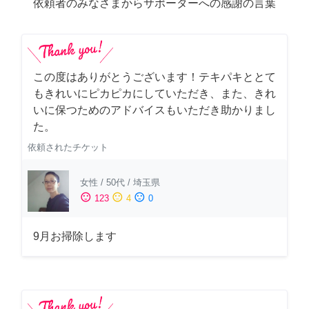
依頼者のみなさまからサポーターへの感謝の言葉
この度はありがとうございます！テキパキととて
もきれいにピカピカにしていただき、また、きれ
いに保つためのアドバイスもいただき助かりまし
た。
依頼されたチケット
女性
/
50代
/
埼玉県
sentiment_satisfied
sentiment_neutral
sentiment_dissatisfied
123
4
0
9月お掃除します