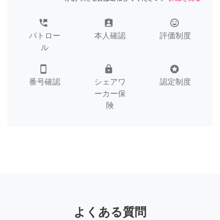
perm_phone_msg
assignment_ind
tag_faces
パトロー
本人確認
評価制度
ル
smartphone
lock
stars
番号確認
シェアワ
認定制度
ーカー保
険
よくある質問