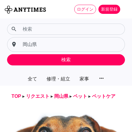
ログイン
新規登録
search
place
検索
more_horiz
全て
修理・組立
家事
TOP
▸
リクエスト
▸
岡山県
▸
ペット
▸
ペットケア