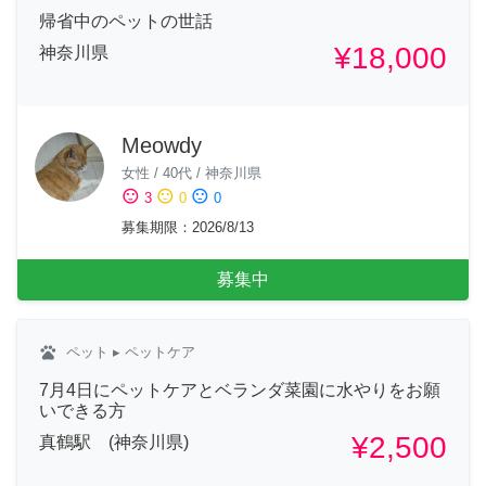
帰省中のペットの世話
¥18,000
神奈川県
Meowdy
女性
/
40代
/
神奈川県
sentiment_satisfied
sentiment_neutral
sentiment_dissatisfied
3
0
0
募集期限
：
2026/8/13
募集中
pets
ペット
▸ ペットケア
7月4日にペットケアとベランダ菜園に水やりをお願
いできる方
¥2,500
真鶴駅 (神奈川県)