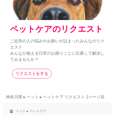
ペットケアのリクエスト
ご近所の人の悩みやお願いが詰まったみんなのリク
エスト
みんなが抱える日常のお困りごとに応募して解決し
てみませんか？
リクエストをする
神奈川県
▸ ペット
▸ ペットケア
リクエスト
1ページ目
pets
ペット
▸ ペットケア