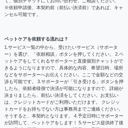
て、個別チャットにてお問い合わせ、ご相談ください。
※依頼申請後、本契約前（前払い決済前）であれば、キャ
ンセル可能です。
ペットケアを依頼する流れは？
1.サービス一覧の中から、受けたいサービス（サポータ
ー）を選び、「依頼相談」ボタンを押してください。 2.ペ
ットケアをしてくれるサポーターと直接個別チャットがで
きるようになりますので、具体的な内容、希望日時、場所
などをサポーターへお伝えください。ここで金額などの交
渉も可能です。 3.サポーターが「引き受ける」ボタンを押
したら、依頼者様側で決済が可能になりますので、詳細が
決まりましたら、前払い決済をしてください。お支払い
は、クレジットカードがご利用いただけます。 クレジッ
トカードをお持ちでない方は事務局までご連絡ください。
そうすると、本契約となります。 4.予定日時にサポーター
が訪問して、ペットケアをします！ 5.サービス提供終了後