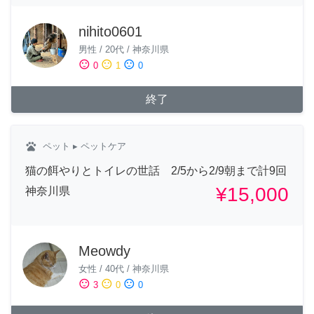
nihito0601
男性
/
20代
/
神奈川県
sentiment_satisfied
sentiment_neutral
sentiment_dissatisfied
0
1
0
終了
pets
ペット
▸ ペットケア
猫の餌やりとトイレの世話 2/5から2/9朝まで計9回
¥15,000
神奈川県
Meowdy
女性
/
40代
/
神奈川県
sentiment_satisfied
sentiment_neutral
sentiment_dissatisfied
3
0
0