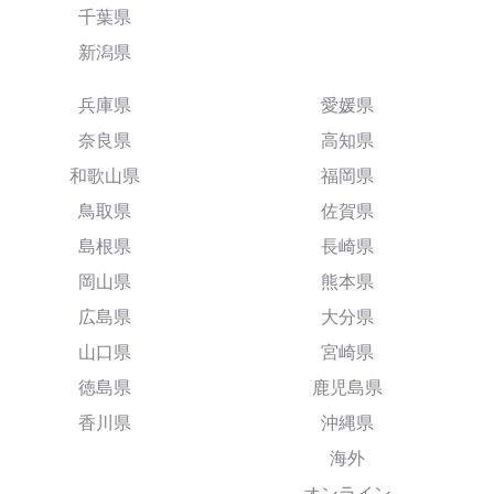
千葉県
新潟県
兵庫県
愛媛県
奈良県
高知県
和歌山県
福岡県
鳥取県
佐賀県
島根県
長崎県
岡山県
熊本県
広島県
大分県
山口県
宮崎県
徳島県
鹿児島県
香川県
沖縄県
海外
オンライン