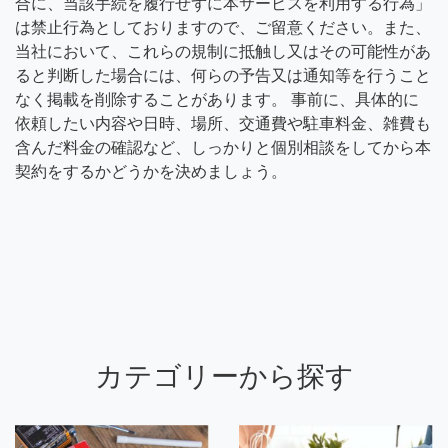
合に、当該手続を履行せずに本サービスを利用する行為」
は禁止行為としておりますので、ご留意ください。また、
当社において、これらの規制に抵触し又はその可能性があ
ると判断した場合には、何らの予告又は通知等を行うこと
なく掲載を削除することがあります。 事前に、具体的に
依頼したい内容や日時、場所、交通費や駐車料金、雑費も
含んだ料金の確認など、しっかりと個別相談をしてから本
契約をするかどうかを決めましょう。
カテゴリーから探す