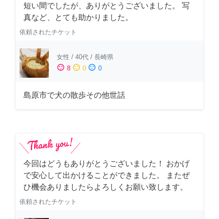
短い間でしたが、ありがとうございました。 写
真など、とても助かりました。
依頼されたチケット
女性
/
40代
/
長崎県
sentiment_satisfied
sentiment_neutral
sentiment_dissatisfied
8
0
0
島原市で犬の散歩その他世話
今回はどうもありがとうございました！ おかげ
で安心して出かけることができました。 またぜ
ひ機会ありましたらよろしくお願い致します。
依頼されたチケット