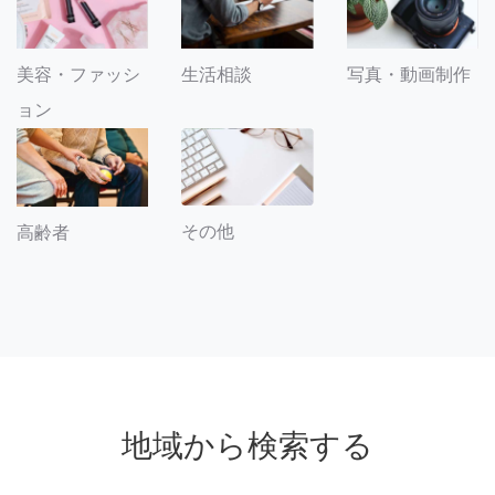
美容・ファッシ
生活相談
写真・動画制作
ョン
その他
高齢者
地域から検索する