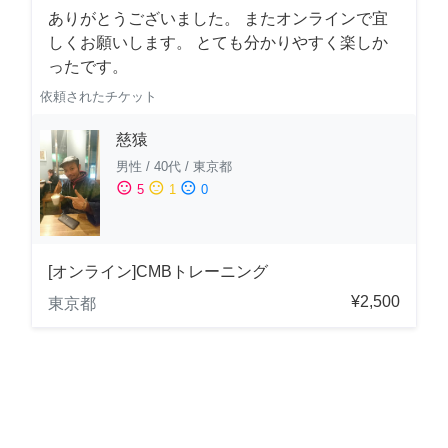
ありがとうございました。 またオンラインで宜
しくお願いします。 とても分かりやすく楽しか
ったです。
依頼されたチケット
慈猿
男性
/
40代
/
東京都
sentiment_satisfied
sentiment_neutral
sentiment_dissatisfied
5
1
0
[オンライン]CMBトレーニング
¥2,500
東京都