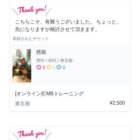
こちらこそ、有難うございました。 ちょっと、
先になりますが検討させて頂きます。
依頼されたチケット
慈猿
男性
/
40代
/
東京都
sentiment_satisfied
sentiment_neutral
sentiment_dissatisfied
5
1
0
[オンライン]CMBトレーニング
¥2,500
東京都