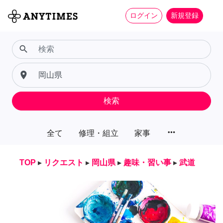
ログイン
新規登録
search
place
検索
more_horiz
全て
修理・組立
家事
TOP
▸
リクエスト
▸
岡山県
▸
趣味・習い事
▸
武道