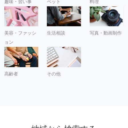
趣味・習い事
ペット
料理
美容・ファッシ
生活相談
写真・動画制作
ョン
その他
高齢者