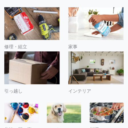
修理・組立
家事
引っ越し
インテリア