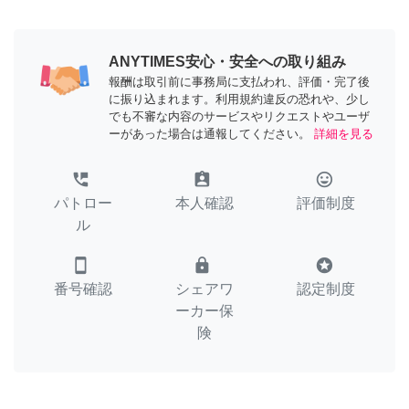
ANYTIMES安心・安全への取り組み
報酬は取引前に事務局に支払われ、評価・完了後
に振り込まれます。利用規約違反の恐れや、少し
でも不審な内容のサービスやリクエストやユーザ
ーがあった場合は通報してください。
詳細を見る
perm_phone_msg
assignment_ind
tag_faces
パトロー
本人確認
評価制度
ル
smartphone
lock
stars
番号確認
シェアワ
認定制度
ーカー保
険