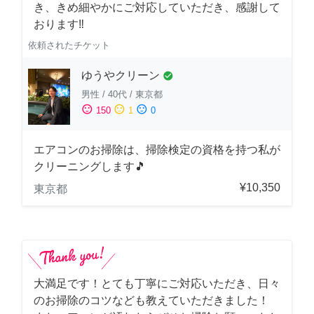
き、きめ細やかにご対応していただき、感謝して
おります‼️
依頼されたチケット
ゆうやクリーン
check_circle
男性
/
40代
/
東京都
sentiment_satisfied
sentiment_neutral
sentiment_dissatisfied
150
1
0
エアコンのお掃除は、掃除検定の資格を持つ私が
クリーニングします🎵
¥10,350
東京都
大満足です！とても丁寧にご対応いただき、日々
のお掃除のコツなども教えていただきました！