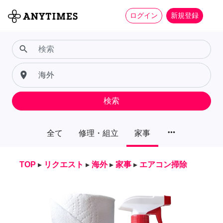
ログイン
新規登録
search
place
検索
more_horiz
全て
修理・組立
家事
TOP
▸
リクエスト
▸
海外
▸
家事
▸
エアコン掃除