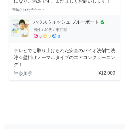
になり、満足です。また宜しくお願いします！
依頼されたチケット
ハウスウォッシュ ブルーポート
check_circle
男性
/
40代
/
東京都
sentiment_satisfied
sentiment_neutral
sentiment_dissatisfied
8
0
0
テレビでも取り上げられた安全のバイオ洗剤で洗
浄☆壁掛けノーマルタイプのエアコンクリーニン
グ！
¥12,000
神奈川県