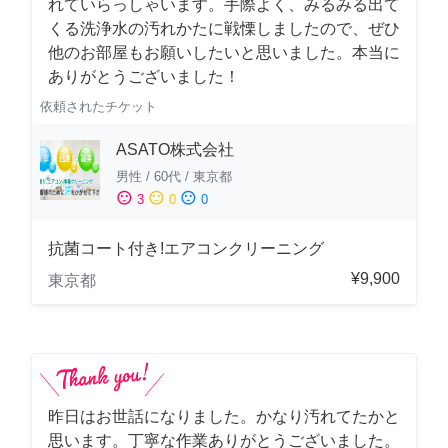
れていらっしゃいます。手際よく、みるみる出て
くる洗浄水の汚れかたに戦慄しましたので、ぜひ
他のお部屋もお願いしたいと思いました。本当に
ありがとうございました！
依頼されたチケット
ASATO株式会社
男性
/
60代
/
東京都
sentiment_satisfied
sentiment_neutral
sentiment_dissatisfied
3
0
0
抗菌コート付き!エアコンクリーニング
¥9,900
東京都
昨日はお世話になりました。かなり汚れてたかと
思います。丁寧な作業ありがとうございました。