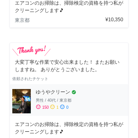
エアコンのお掃除は、掃除検定の資格を持つ私が
クリーニングします🎵
¥10,350
東京都
大変丁寧な作業で安心出来ました！ またお願い
しますね。 ありがとうございました。
依頼されたチケット
ゆうやクリーン
check_circle
男性
/
40代
/
東京都
sentiment_satisfied
sentiment_neutral
sentiment_dissatisfied
150
1
0
エアコンのお掃除は、掃除検定の資格を持つ私が
クリーニングします🎵