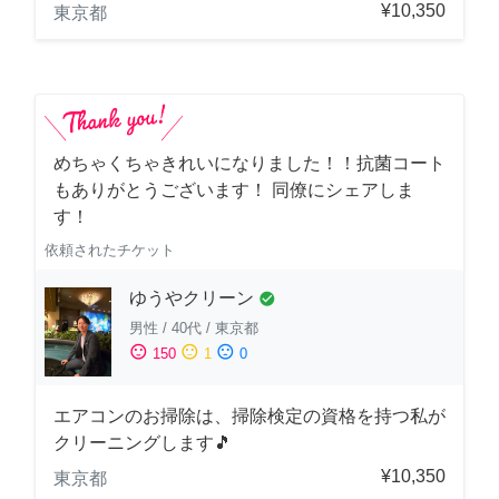
¥10,350
東京都
めちゃくちゃきれいになりました！！抗菌コート
もありがとうございます！ 同僚にシェアしま
す！
依頼されたチケット
ゆうやクリーン
check_circle
男性
/
40代
/
東京都
sentiment_satisfied
sentiment_neutral
sentiment_dissatisfied
150
1
0
エアコンのお掃除は、掃除検定の資格を持つ私が
クリーニングします🎵
¥10,350
東京都