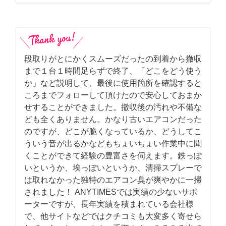
段取りがとにかくスムーズだったの到着から撤収
まで１台１時間足らずで終了、「どこをどう使う
か」など説明して、最後に使用箇所を確認すると
ころまでフォローして頂けたので安心しておまか
せすることができました。撤収後の汚れや不備な
ども全くありません。かなり古いエアコンだった
のですが、どこが脆くなっているか、どうしてこ
ういう音が出るかなどもちょいちょい作業中に聞
くことができて経験の豊富さを伺えます。鉄っぽ
いというか、埃っぽいというか、清掃スプレーで
は取れなかった独特のエアコン臭が爽やかに一掃
されました！ ANYTIMESでは実績の少ないサポ
ーターですが、長年実績を積まれている会社様
で、他サイトなどではクチコミも大変多く寄せら