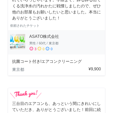
くる洗浄水の汚れかたに戦慄しましたので、ぜひ
他のお部屋もお願いしたいと思いました。本当に
ありがとうございました！
依頼されたチケット
ASATO株式会社
男性
/
60代
/
東京都
sentiment_satisfied
sentiment_neutral
sentiment_dissatisfied
3
0
0
抗菌コート付き!エアコンクリーニング
¥9,900
東京都
三台目のエアコンも、あっという間にきれいにし
ていただき、ありがとうございました！前回に続