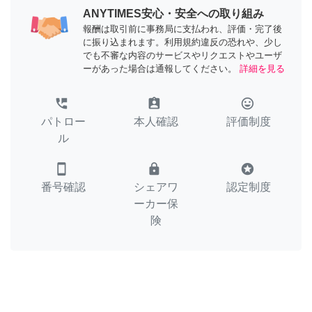
ANYTIMES安心・安全への取り組み
報酬は取引前に事務局に支払われ、評価・完了後
に振り込まれます。利用規約違反の恐れや、少し
でも不審な内容のサービスやリクエストやユーザ
ーがあった場合は通報してください。
詳細を見る
perm_phone_msg
assignment_ind
tag_faces
パトロー
本人確認
評価制度
ル
smartphone
lock
stars
番号確認
シェアワ
認定制度
ーカー保
険