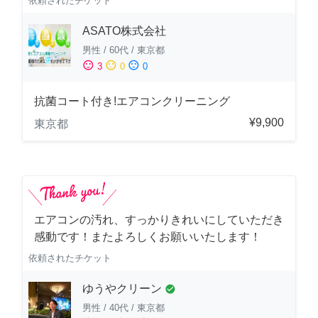
依頼されたチケット
ASATO株式会社
男性
/
60代
/
東京都
sentiment_satisfied
sentiment_neutral
sentiment_dissatisfied
3
0
0
抗菌コート付き!エアコンクリーニング
¥9,900
東京都
エアコンの汚れ、すっかりきれいにしていただき
感動です！またよろしくお願いいたします！
依頼されたチケット
ゆうやクリーン
check_circle
男性
/
40代
/
東京都