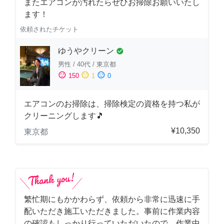
またエアコンが汚れたらぜひお掃除お願いいたし
ます！
依頼されたチケット
ゆうやクリーン
check_circle
男性
/
40代
/
東京都
sentiment_satisfied
sentiment_neutral
sentiment_dissatisfied
150
1
0
エアコンのお掃除は、掃除検定の資格を持つ私が
クリーニングします🎵
¥10,350
東京都
繁忙期にもかかわらず、依頼から非常に迅速に手
配いただき施工いただきました。事前に作業内容
の確認もしっかり行っていただいたので、作業中