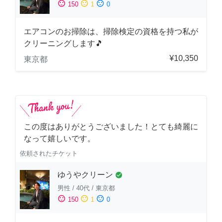
sentiment_satisfied
sentiment_neutral
sentiment_dissatisfied
150
1
0
エアコンのお掃除は、掃除検定の資格を持つ私が
クリーニングします🎵
¥10,350
東京都
この度はありがとうございました！とても綺麗に
なって嬉しいです。
依頼されたチケット
ゆうやクリーン
check_circle
男性
/
40代
/
東京都
sentiment_satisfied
sentiment_neutral
sentiment_dissatisfied
150
1
0