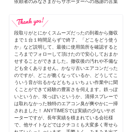
依頼者のみなさまからサポーターへの感謝の言葉
段取りがとにかくスムーズだったの到着から撤収
まで１台１時間足らずで終了、「どこをどう使う
か」など説明して、最後に使用箇所を確認すると
ころまでフォローして頂けたので安心しておまか
せすることができました。撤収後の汚れや不備な
ども全くありません。かなり古いエアコンだった
のですが、どこが脆くなっているか、どうしてこ
ういう音が出るかなどもちょいちょい作業中に聞
くことができて経験の豊富さを伺えます。鉄っぽ
いというか、埃っぽいというか、清掃スプレーで
は取れなかった独特のエアコン臭が爽やかに一掃
されました！ ANYTIMESでは実績の少ないサポ
ーターですが、長年実績を積まれている会社様
で、他サイトなどではクチコミも大変多く寄せら
れていらっしゃいます。手際よく、みるみる出て