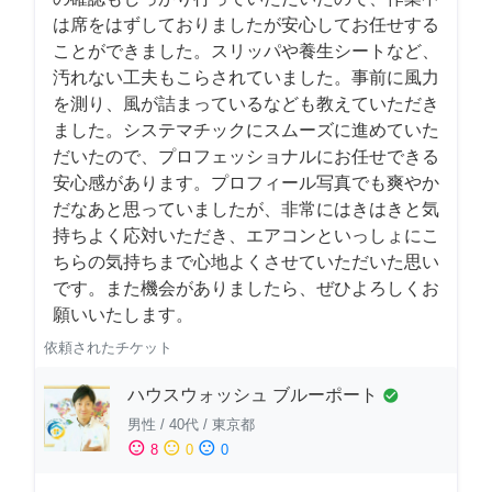
は席をはずしておりましたが安心してお任せする
ことができました。スリッパや養生シートなど、
汚れない工夫もこらされていました。事前に風力
を測り、風が詰まっているなども教えていただき
ました。システマチックにスムーズに進めていた
だいたので、プロフェッショナルにお任せできる
安心感があります。プロフィール写真でも爽やか
だなあと思っていましたが、非常にはきはきと気
持ちよく応対いただき、エアコンといっしょにこ
ちらの気持ちまで心地よくさせていただいた思い
です。また機会がありましたら、ぜひよろしくお
願いいたします。
依頼されたチケット
ハウスウォッシュ ブルーポート
check_circle
男性
/
40代
/
東京都
sentiment_satisfied
sentiment_neutral
sentiment_dissatisfied
8
0
0