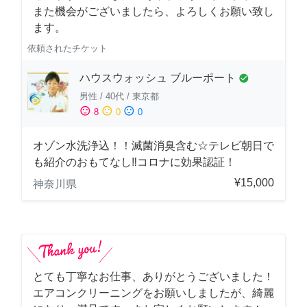
また機会がございましたら、よろしくお願い致し
ます。
依頼されたチケット
ハウスウォッシュ ブルーポート
check_circle
男性
/
40代
/
東京都
sentiment_satisfied
sentiment_neutral
sentiment_dissatisfied
8
0
0
オゾン水洗浄込！！滅菌消臭含む☆テレビ朝日で
も紹介のおもてなし‼コロナに効果認証！
¥15,000
神奈川県
とても丁寧なお仕事、ありがとうございました！
エアコンクリーニングをお願いしましたが、綺麗