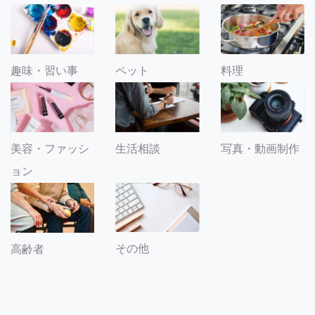
趣味・習い事
ペット
料理
美容・ファッシ
生活相談
写真・動画制作
ョン
その他
高齢者