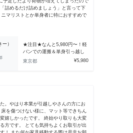
前日に予定したより荷物が増えてしまったので
「詰めるだけ詰めましょう」と言って下
ミニマリストとか単身者に特におすすめで
っきー）
★注目★なんと5,980円〜！軽
バンでの運搬＆単身引っ越し
都
¥5,980
東京都
た。やはり本業が引越しやさんの方にお
 床を傷つけない様に、マット等できちん
変嬉しかったです。 終始やり取りも大変
る方です。 とても気持ちよくお取引が出
す！ また何か家具移動する際は是非お願