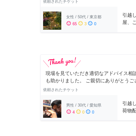
依頼されたチケット
引越
女性
/
50代
/
東京都
屋、
sentiment_satisfied
sentiment_neutral
sentiment_dissatisfied
65
3
0
現場を見ていただき適切なアドバイス相
も助かりました。 ご親切にありがとうご
依頼されたチケット
引越
男性
/
30代
/
愛知県
荷物
sentiment_satisfied
sentiment_neutral
sentiment_dissatisfied
4
0
0