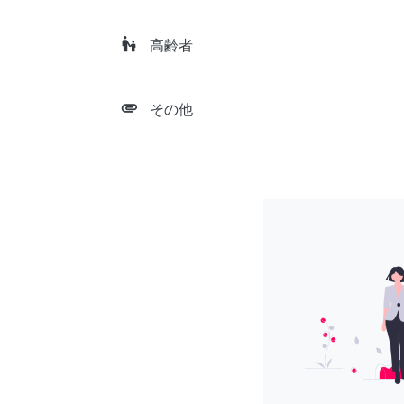
escalator_warning
高齢者
attachment
その他