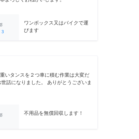
ワンボックス又はバイクで運
都
びます
ed
3
重いタンスを２つ車に積む作業は大変だ
お世話になりました。 ありがとうございま
不用品を無償回収します！
都