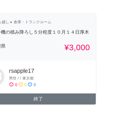
っ越し
▸ 倉庫・トランクルーム
ー機の積み降ろし５分程度１０月１４日厚木
¥3,000
川県
rsapple17
男性
/
/
東京都
sentiment_satisfied
sentiment_neutral
sentiment_dissatisfied
0
0
0
終了