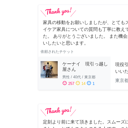
家具の移動をお願いしましたが、とても
イケア家具についての質問も丁寧に教え
た。 ありがとうございました。 また機
いしたいと思います。
依頼されたチケット
ケーナイ 現引っ越し
現役
屋さん
いい
男性
/
40代
/
東京都
東京
sentiment_satisfied
sentiment_neutral
sentiment_dissatisfied
257
14
1
定刻より前に来て頂きました。スムーズ