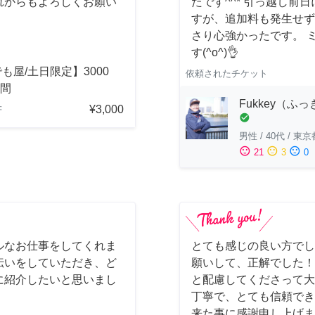
れからもよろしくお願い
たです^^* 引っ越し
すが、追加料も発生せず
さり心強かったです。 
す(^o^)👌
も屋/土日限定】3000
依頼されたチケット
時間
Fukkey（ふ
¥3,000
府
check_circle
男性
/
40代
/
東京
sentiment_satisfied
sentiment_neutral
sentiment_dissatisfied
21
3
0
ルなお仕事をしてくれま
とても感じの良い方でし
伝いをしていただき、ど
願いして、正解でした！
に紹介したいと思いまし
と配慮してくださって大
丁寧で、とても信頼でき
来た事に感謝申し上げま