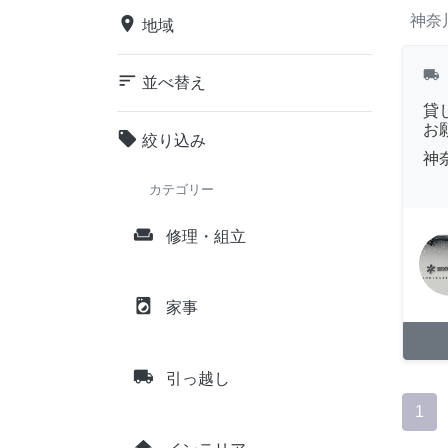
神奈
place
地域
local_shipping
sort
並べ替え
貸
お
local_offer
絞り込み
神
カテゴリー
weekend
修理・組立
local_laundry_service
家事
local_shipping
引っ越し
1
home