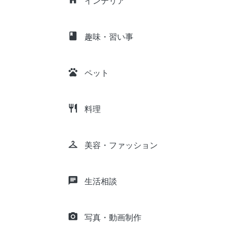
インテリア
class
趣味・習い事
pets
ペット
restaurant
料理
checkroom
美容・ファッション
chat
生活相談
camera_alt
写真・動画制作