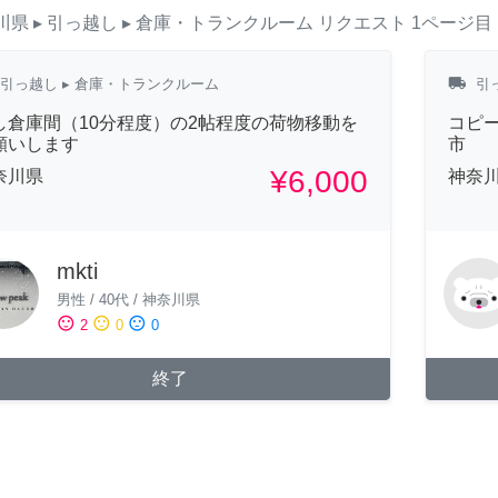
川県
▸ 引っ越し
▸ 倉庫・トランクルーム
リクエスト
1ページ目
local_shipping
引っ越し
▸ 倉庫・トランクルーム
引
し倉庫間（10分程度）の2帖程度の荷物移動を
コピ
願いします
市
¥6,000
奈川県
神奈
mkti
男性
/
40代
/
神奈川県
sentiment_satisfied
sentiment_neutral
sentiment_dissatisfied
2
0
0
終了