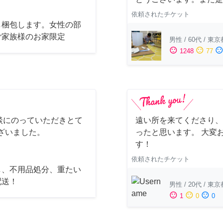
依頼されたチケット
し梱包します。女性の部
ご家族様のお家限定
男性
/
60代
/
東京
sentiment_satisfied
sentiment_neutral
sentiment_dissatisfi
1248
77
談にのっていただきとて
遠い所を来てくださり、
ざいました。
ったと思います。 大変
す！
依頼されたチケット
し、不用品処分、重たい
配送！
男性
/
20代
/
東京
sentiment_satisfied
sentiment_neutral
sentiment_dissatisfied
1
0
0