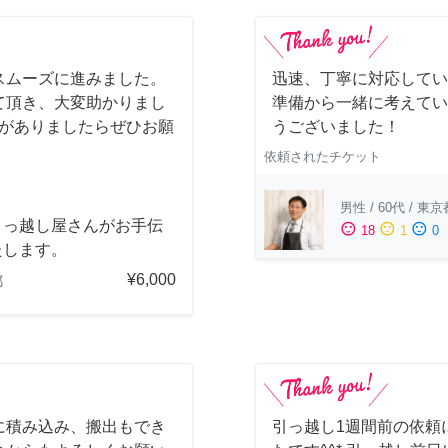
スムーズに進みました。
迅速、丁寧に対応してい
て頂き、大変助かりまし
準備から一緒に考えてい
会がありましたらぜひお願
うございました！
依頼されたチケット
男性
/
60代
/
東京
引っ越し屋さんがお手伝
sentiment_satisfied
sentiment_neutral
sentiment_dissatisfied
18
1
0
たします。
¥6,000
都
に積み込み、搬出もでき
引っ越し1週間前の依頼