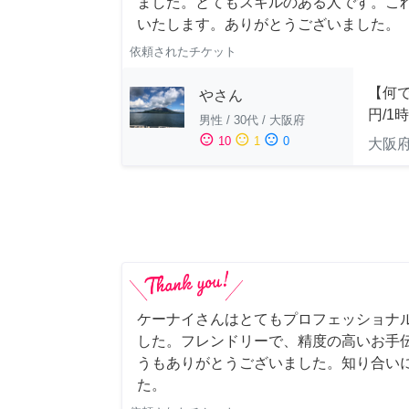
ました。とてもスキルのある人です。こ
いたします。ありがとうございました。
依頼されたチケット
【何で
やさん
円/1
男性
/
30代
/
大阪府
sentiment_satisfied
sentiment_neutral
sentiment_dissatisfied
10
1
0
大阪
ケーナイさんはとてもプロフェッショナ
した。フレンドリーで、精度の高いお手
うもありがとうございました。知り合い
た。