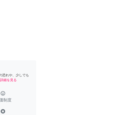
の恐れや、少しでも
詳細を見る
tag_faces
価制度
stars