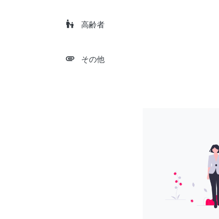
escalator_warning
高齢者
attachment
その他