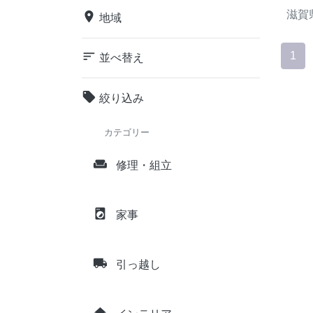
滋賀
place
地域
sort
1
並べ替え
local_offer
絞り込み
カテゴリー
weekend
修理・組立
local_laundry_service
家事
local_shipping
引っ越し
home