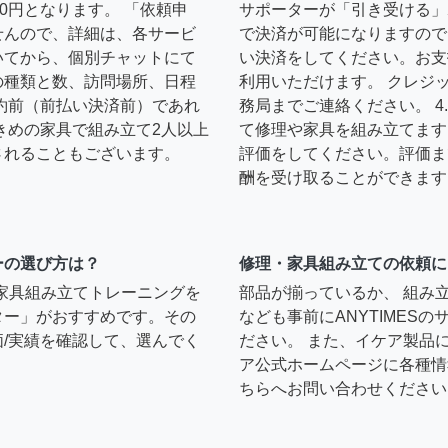
0円となります。 「依頼申
サポーターが「引き受ける」
せんので、詳細は、各サービ
で決済が可能になりますので
いてから、個別チャットにて
い決済をしてください。お支
の種類と数、訪問場所、日程
利用いただけます。 クレジ
約前（前払い決済前）であれ
務局までご連絡ください。 
きめの家具で組み立て2人以上
て修理や家具を組み立てます
されることもございます。
評価をしてください。評価ま
酬を受け取ることができます
ーの選び方は？
修理・家具組み立ての依頼に
）家具組み立てトレーニングを
部品が揃っているか、 組み
ター」がおすすめです。その
なども事前にANYTIMES
/実績を確認して、選んでく
ださい。 また、イケア製品
ア公式ホームページに各種情
ちらへお問い合わせください