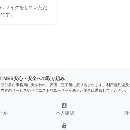
のリメイクをしていただ
いです。
YTIMES安心・安全への取り組み
は取引前に事務局に支払われ、評価・完了後に振り込まれます。利用規約違反
な内容のサービスやリクエストやユーザーがあった場合は通報してください。
assignment_ind
ール
本人確認
評
lock