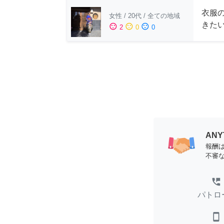
衣服
女性
/
20代
/
全ての地域
きた
sentiment_satisfied
sentiment_neutral
sentiment_dissatisfied
2
0
0
AN
報酬
不審
perm_phone_msg
パトロ
smartphone