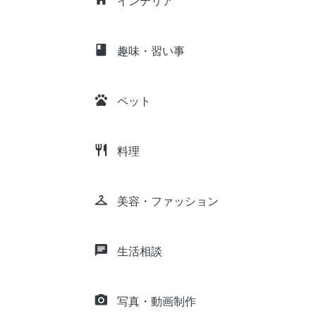
インテリア
class
趣味・習い事
pets
ペット
restaurant
料理
checkroom
美容・ファッション
chat
生活相談
camera_alt
写真・動画制作