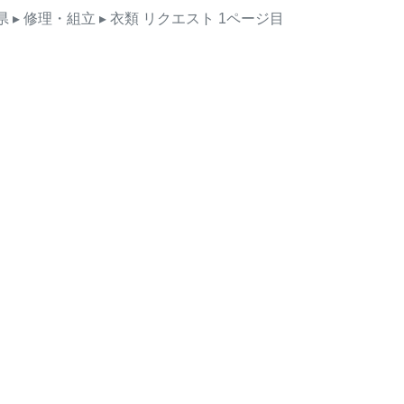
県
▸ 修理・組立
▸ 衣類
リクエスト
1ページ目