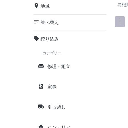
島根
place
地域
sort
1
並べ替え
local_offer
絞り込み
カテゴリー
weekend
修理・組立
local_laundry_service
家事
local_shipping
引っ越し
home
インテリア