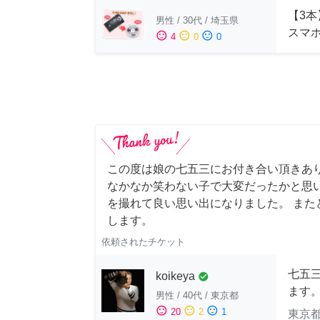
【3本
男性
/
30代
/
埼玉県
スマ
sentiment_satisfied
sentiment_neutral
sentiment_dissatisfied
4
0
0
この度は娘の七五三にお付き合い頂きあ
なかなか笑わない子で大変だったかと思
を撮れて良い思い出になりました。 また
します。
依頼されたチケット
七五
koikeya
check_circle
ます
男性
/
40代
/
東京都
sentiment_satisfied
sentiment_neutral
sentiment_dissatisfied
20
2
1
東京