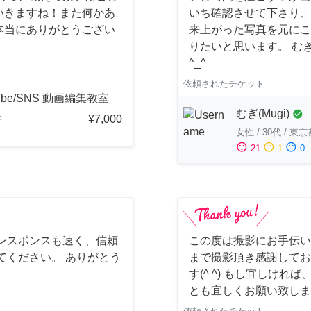
いきますね！また何かあ
いち確認させて下さり、
本当にありがとうござい
来上がった写真を元にこ
りたいと思います。 む
^_^
依頼されたチケット
ube/SNS 動画編集教室
むぎ(Mugi)
check_circle
¥7,000
府
女性
/
30代
/
東京
sentiment_satisfied
sentiment_neutral
sentiment_dissatisfied
21
1
0
レスポンスも速く、信頼
この度は撮影にお手伝い
てください。 ありがとう
まで撮影頂き感謝してお
す(^ ^) もし宜しけ
とも宜しくお願い致しま