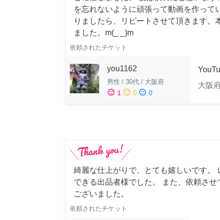
を忘れないように頑張って動画を作って
りましたら、リピートさせて頂きます。
ました。m(_ _)m
依頼されたチケット
you1162
YouT
男性
/
30代
/
大阪府
大阪
sentiment_satisfied
sentiment_neutral
sentiment_dissatisfied
1
0
0
綺麗な仕上がりで、とても嬉しいです。 
できる出品者様でした。 また、依頼させ
ございました。
依頼されたチケット