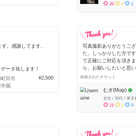
sentiment_satisfied
sentiment_neutral
sentiment_dissatisfied
20
2
1
ます。感謝してます。
写真撮影ありがとうござ
た。しっかりした方です
て正確にご対応を頂きま
ら、お願いしたいと思い
をデータ化します！
依頼されたチケット
¥2,500
都町田市
川学園
むぎ(Mugi)
check_circle
女性
/
30代
/
東京
sentiment_satisfied
sentiment_neutral
sentiment_dissatisfied
21
1
0