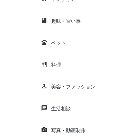
class
趣味・習い事
pets
ペット
restaurant
料理
checkroom
美容・ファッション
chat
生活相談
camera_alt
写真・動画制作