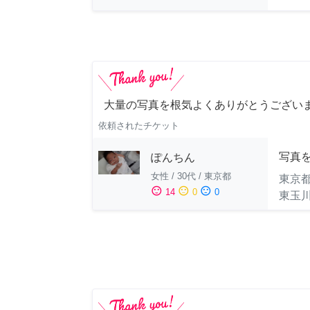
大量の写真を根気よくありがとうござい
依頼されたチケット
写真
ぽんちん
女性
/
30代
/
東京都
東京
sentiment_satisfied
sentiment_neutral
sentiment_dissatisfied
14
0
0
東玉