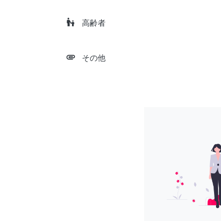
escalator_warning
高齢者
attachment
その他