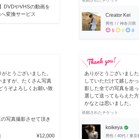
依頼されたチケット
】DVDやVHSの動画を
ホへ変換サービス
Creator Kei
男性
/
/
神奈川県
sentiment_satisfied
sentiment_neutral
sentiment_dissatisfied
5
0
0
りがとうございました。
ありがとうございました
いますが、たくさん写真
していただけて嬉しかっ
どうぞよろしくお願い致
影した全ての写真を送っ
選して送ってもらえた方
かなとは思いました。
依頼されたチケット
三の写真撮影させて頂き
。
koikeya
check_circle
¥12,000
男性
/
40代
/
東京
都