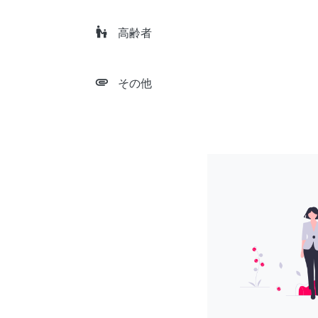
escalator_warning
高齢者
attachment
その他