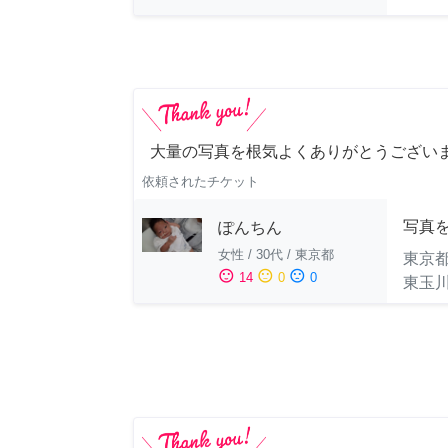
大量の写真を根気よくありがとうござい
依頼されたチケット
写真
ぽんちん
女性
/
30代
/
東京都
東京
sentiment_satisfied
sentiment_neutral
sentiment_dissatisfied
14
0
0
東玉