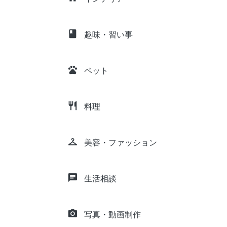
class
趣味・習い事
pets
ペット
restaurant
料理
checkroom
美容・ファッション
chat
生活相談
camera_alt
写真・動画制作