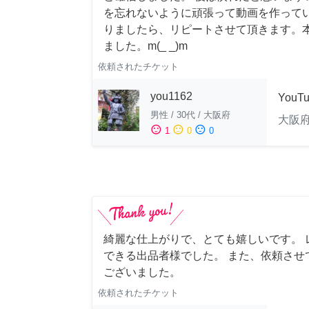
を忘れないように頑張って動画を作って
りましたら、リピートさせて頂きます。
ました。m(_ _)m
依頼されたチケット
you1162
YouT
男性
/
30代
/
大阪府
大阪
sentiment_satisfied
sentiment_neutral
sentiment_dissatisfied
1
0
0
綺麗な仕上がりで、とても嬉しいです。 
できる出品者様でした。 また、依頼させ
ございました。
依頼されたチケット