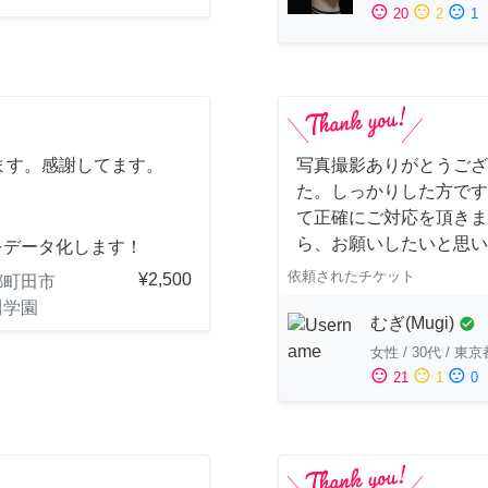
sentiment_satisfied
sentiment_neutral
sentiment_dissatisfied
20
2
1
ます。感謝してます。
写真撮影ありがとうござ
た。しっかりした方です
て正確にご対応を頂きま
ら、お願いしたいと思い
をデータ化します！
依頼されたチケット
¥2,500
都町田市
川学園
むぎ(Mugi)
check_circle
女性
/
30代
/
東京
sentiment_satisfied
sentiment_neutral
sentiment_dissatisfied
21
1
0