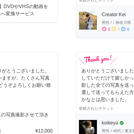
依頼されたチケット
】DVDやVHSの動画を
ホへ変換サービス
Creator Kei
男性
/
/
神奈川県
sentiment_satisfied
sentiment_neutral
sentiment_dissatisfied
5
0
0
りがとうございました。
ありがとうございました
いますが、たくさん写真
していただけて嬉しかっ
どうぞよろしくお願い致
影した全ての写真を送っ
選して送ってもらえた方
かなとは思いました。
依頼されたチケット
三の写真撮影させて頂き
。
koikeya
check_circle
¥12,000
男性
/
40代
/
東京
都