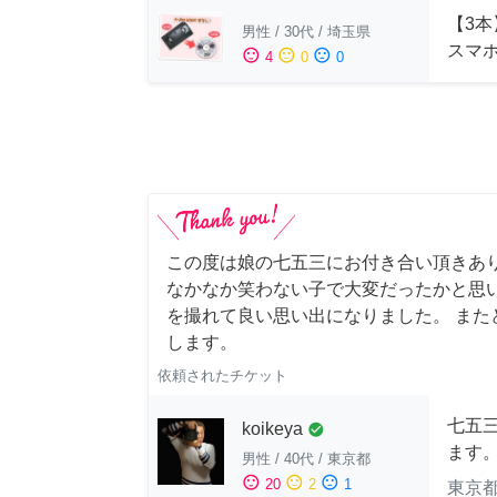
【3本
男性
/
30代
/
埼玉県
スマ
sentiment_satisfied
sentiment_neutral
sentiment_dissatisfied
4
0
0
この度は娘の七五三にお付き合い頂きあ
なかなか笑わない子で大変だったかと思
を撮れて良い思い出になりました。 また
します。
依頼されたチケット
七五
koikeya
check_circle
ます
男性
/
40代
/
東京都
sentiment_satisfied
sentiment_neutral
sentiment_dissatisfied
20
2
1
東京