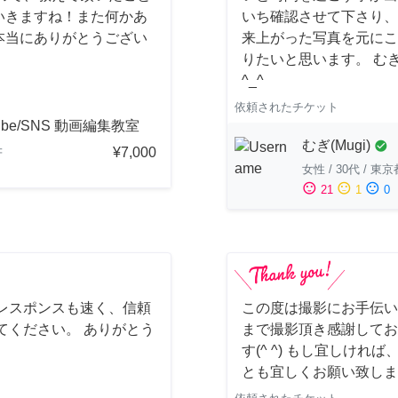
いきますね！また何かあ
いち確認させて下さり、
本当にありがとうござい
来上がった写真を元にこ
りたいと思います。 む
^_^
依頼されたチケット
ube/SNS 動画編集教室
むぎ(Mugi)
check_circle
¥7,000
府
女性
/
30代
/
東京
sentiment_satisfied
sentiment_neutral
sentiment_dissatisfied
21
1
0
レスポンスも速く、信頼
この度は撮影にお手伝い
てください。 ありがとう
まで撮影頂き感謝してお
す(^ ^) もし宜しけ
とも宜しくお願い致しま