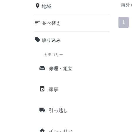
海外
place
地域
sort
1
並べ替え
local_offer
絞り込み
カテゴリー
weekend
修理・組立
local_laundry_service
家事
local_shipping
引っ越し
home
インテリア