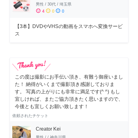
男性
/
30代
/
埼玉県
sentiment_satisfied
sentiment_neutral
sentiment_dissatisfied
4
0
0
【3本】DVDやVHSの動画をスマホへ変換サービ
ス
この度は撮影にお手伝い頂き、有難う御座いまし
た！ 納得がいくまで撮影頂き感謝しておりま
す。 写真の上がりにも非常に満足です(^ ^) もし
宜しければ、またご協力頂きたく思いますので、
今後とも宜しくお願い致します！
依頼されたチケット
Creator Kei
男性
/
/
神奈川県