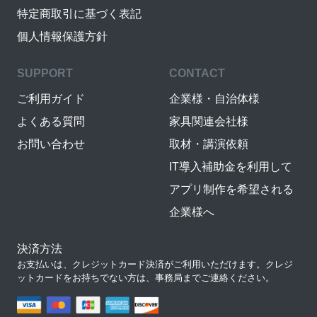
特定商取引に基づく表記
個人情報保護方針
SUPPORT
CONTACT
ご利用ガイド
企業様・自治体様
よくある質問
家具関連会社様
お問い合わせ
取材・講演依頼
IT導入補助金を利用して
アプリ制作を希望される
企業様へ
決済方法
お支払いは、クレジットカード決済がご利用いただけます。クレジ
ットカードをお持ちでない方は、事務局までご連絡ください。