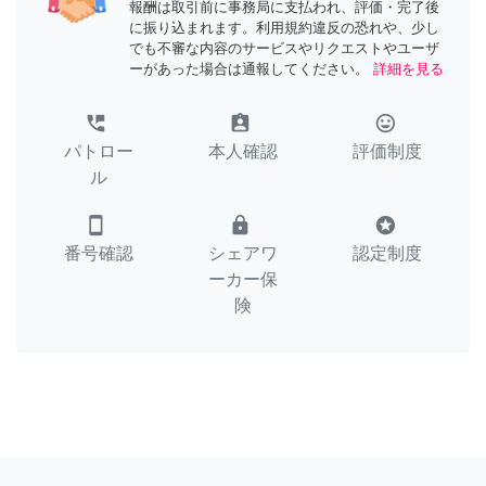
報酬は取引前に事務局に支払われ、評価・完了後
に振り込まれます。利用規約違反の恐れや、少し
でも不審な内容のサービスやリクエストやユーザ
ーがあった場合は通報してください。
詳細を見る
perm_phone_msg
assignment_ind
tag_faces
パトロー
本人確認
評価制度
ル
smartphone
lock
stars
番号確認
シェアワ
認定制度
ーカー保
険