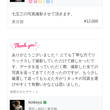
sentiment_satisfied
sentiment_neutral
sentiment_dissatisfied
20
2
1
七五三の写真撮影させて頂きます。
¥12,000
東京都
ありがとうございました！ とても丁寧な方でリ
ラックスして撮影していただけて嬉しかったで
す。データを送っていただく際、撮影した全ての
写真を送ってきてくださったのですが、もう少し
厳選して送ってもらえた方がリタッチの写真を選
びやすくて有難いかなとは思いました。
依頼されたチケット
koikeya
check_circle
男性
/
40代
/
東京都