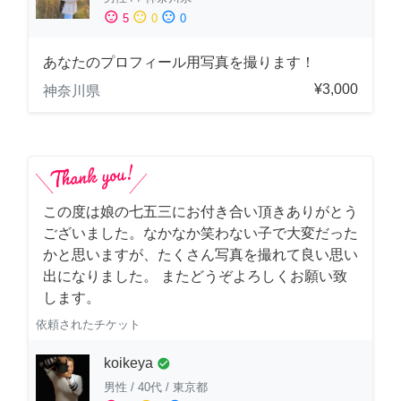
sentiment_satisfied
sentiment_neutral
sentiment_dissatisfied
5
0
0
あなたのプロフィール用写真を撮ります！
¥3,000
神奈川県
この度は娘の七五三にお付き合い頂きありがとう
ございました。なかなか笑わない子で大変だった
かと思いますが、たくさん写真を撮れて良い思い
出になりました。 またどうぞよろしくお願い致
します。
依頼されたチケット
koikeya
check_circle
男性
/
40代
/
東京都