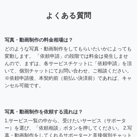
よくある質問
写真・動画制作の料金相場は？
どのような写真・動画制作をしてもらいたいかによっても
変動します。 「依頼申請」の段階では料金は発生しませ
んので、まずは、各サービスチケットに「依頼申請」を頂
いて、個別チャットにてお問い合わせ、ご相談ください。
※依頼申請後、本契約前（前払い決済前）であれば、キャ
ンセル可能です。
写真・動画制作を依頼する流れは？
1.サービス一覧の中から、受けたいサービス（サポータ
ー）を選び、「依頼相談」ボタンを押してください。 2.写
真・動画制作をしてくれるサポーターと直接個別チャット