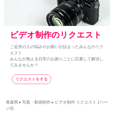
ビデオ制作のリクエスト
ご近所の人の悩みやお願いが詰まったみんなのリク
エスト
みんなが抱える日常のお困りごとに応募して解決し
てみませんか？
リクエストをする
青森県
▸ 写真・動画制作
▸ ビデオ制作
リクエスト
1ペー
ジ目