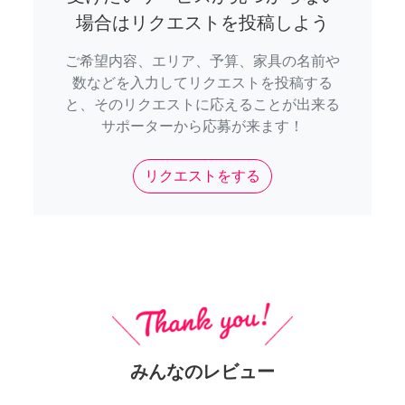
場合はリクエストを投稿しよう
ご希望内容、エリア、予算、家具の名前や
数などを入力してリクエストを投稿する
と、そのリクエストに応えることが出来る
サポーターから応募が来ます！
リクエストをする
みんなのレビュー