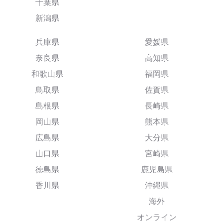
千葉県
新潟県
兵庫県
愛媛県
奈良県
高知県
和歌山県
福岡県
鳥取県
佐賀県
島根県
長崎県
岡山県
熊本県
広島県
大分県
山口県
宮崎県
徳島県
鹿児島県
香川県
沖縄県
海外
オンライン