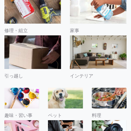
修理・組立
家事
引っ越し
インテリア
趣味・習い事
ペット
料理