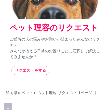
ペット理容のリクエスト
ご近所の人の悩みやお願いが詰まったみんなのリク
エスト
みんなが抱える日常のお困りごとに応募して解決し
てみませんか？
リクエストをする
静岡県
▸ ペット
▸ ペット理容
リクエスト
1ページ目
1