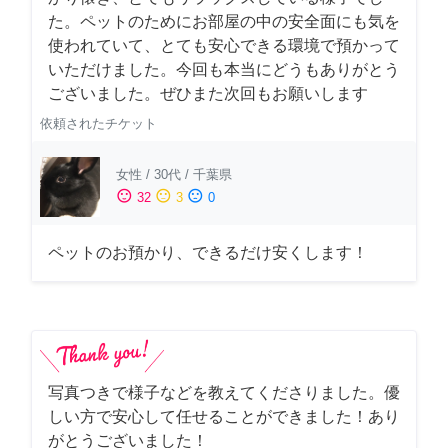
た。ペットのためにお部屋の中の安全面にも気を
使われていて、とても安心できる環境で預かって
いただけました。今回も本当にどうもありがとう
ございました。ぜひまた次回もお願いします
依頼されたチケット
女性
/
30代
/
千葉県
sentiment_satisfied
sentiment_neutral
sentiment_dissatisfied
32
3
0
ペットのお預かり、できるだけ安くします！
写真つきで様子などを教えてくださりました。優
しい方で安心して任せることができました！あり
がとうございました！