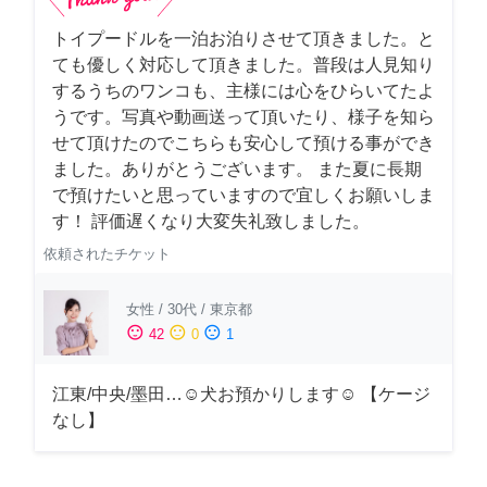
トイプードルを一泊お泊りさせて頂きました。と
ても優しく対応して頂きました。普段は人見知り
するうちのワンコも、主様には心をひらいてたよ
うです。写真や動画送って頂いたり、様子を知ら
せて頂けたのでこちらも安心して預ける事ができ
ました。ありがとうございます。 また夏に長期
で預けたいと思っていますので宜しくお願いしま
す！ 評価遅くなり大変失礼致しました。
依頼されたチケット
女性
/
30代
/
東京都
sentiment_satisfied
sentiment_neutral
sentiment_dissatisfied
42
0
1
江東/中央/墨田…☺︎犬お預かりします☺︎ 【ケージ
なし】