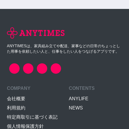
ANYTIMESは、家具組み立てや配送、家事などの日常のちょっとし
た用事を依頼したい人と、仕事をしたい人をつなげるアプリです。
COMPANY
CONTENTS
会社概要
ANYLIFE
利用規約
NEWS
特定商取引に基づく表記
個人情報保護方針