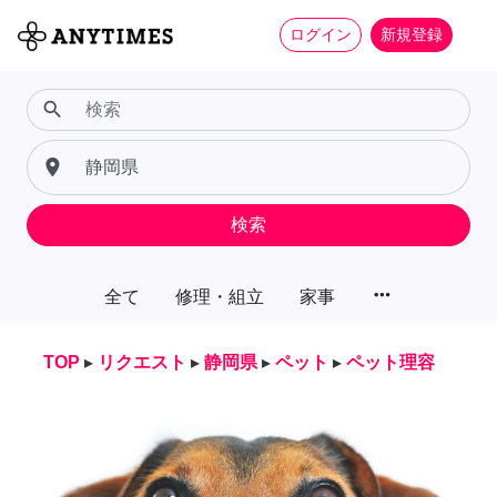
ログイン
新規登録
search
place
検索
more_horiz
全て
修理・組立
家事
TOP
▸
リクエスト
▸
静岡県
▸
ペット
▸
ペット理容