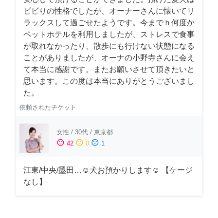
ビビりの性格でしたが、オーナーさんに懐いてリ
ラックスして過ごせたようです。今までｈ何度か
ペットホテルを利用しましたが、ストレスで食事
が取れなかったり、散歩にも行けない状態になる
ことがありましたが、オーナの小野寺さんに会え
て本当に感謝です。またお願いさせて頂きたいと
思います。この度は本当にありがとうございまし
た。
依頼されたチケット
女性
/
30代
/
東京都
sentiment_satisfied
sentiment_neutral
sentiment_dissatisfied
42
0
1
江東/中央/墨田…☺︎犬お預かりします☺︎ 【ケージ
なし】