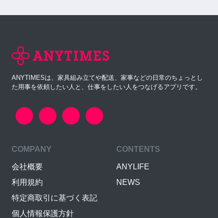
ANYTIMESは、家具組み立てや配送、家事などの日常のちょっとし
た用事を依頼したい人と、仕事をしたい人をつなげるアプリです。
COMPANY
CONTENTS
会社概要
ANYLIFE
利用規約
NEWS
特定商取引に基づく表記
個人情報保護方針