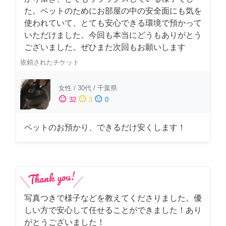
た。ペットのためにお部屋の中の安全面にも気を
使われていて、とても安心できる環境で預かって
いただけました。今回も本当にどうもありがとう
ございました。ぜひまた次回もお願いします
依頼されたチケット
女性
/
30代
/
千葉県
sentiment_satisfied
sentiment_neutral
sentiment_dissatisfied
32
3
0
ペットのお預かり、できるだけ安くします！
写真つきで様子などを教えてくださりました。優
しい方で安心して任せることができました！あり
がとうございました！