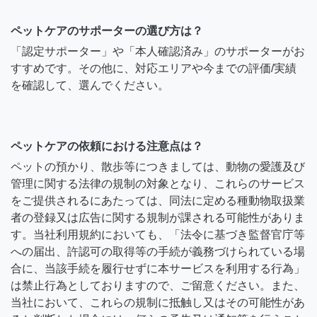
ペットケアのサポーターの選び方は？
「認定サポーター」や「本人確認済み」のサポーターがお
すすめです。その他に、対応エリアや今までの評価/実績
を確認して、選んでください。
ペットケアの依頼における注意点は？
ペットの預かり、散歩等につきましては、動物の愛護及び
管理に関する法律の規制の対象となり、これらのサービス
をご提供されるにあたっては、同法に定める種動物取扱業
者の登録又は広告に関する規制が課される可能性がありま
す。当社利用規約においても、「法令に基づき監督官庁等
への届出、許認可の取得等の手続が義務づけられている場
合に、当該手続を履行せずに本サービスを利用する行為」
は禁止行為としておりますので、ご留意ください。また、
当社において、これらの規制に抵触し又はその可能性があ