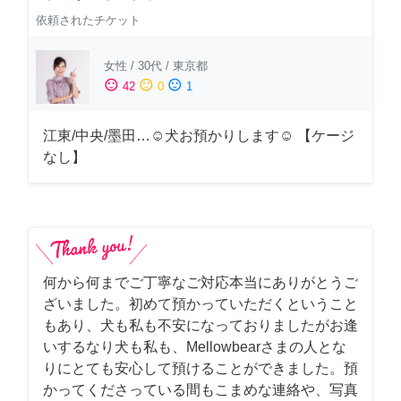
依頼されたチケット
女性
/
30代
/
東京都
sentiment_satisfied
sentiment_neutral
sentiment_dissatisfied
42
0
1
江東/中央/墨田…☺︎犬お預かりします☺︎ 【ケージ
なし】
何から何までご丁寧なご対応本当にありがとうご
ざいました。初めて預かっていただくということ
もあり、犬も私も不安になっておりましたがお逢
いするなり犬も私も、Mellowbearさまの人とな
りにとても安心して預けることができました。預
かってくださっている間もこまめな連絡や、写真