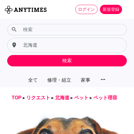
ログイン
新規登録
search
place
検索
more_horiz
全て
修理・組立
家事
TOP
▸
リクエスト
▸
北海道
▸
ペット
▸
ペット理容