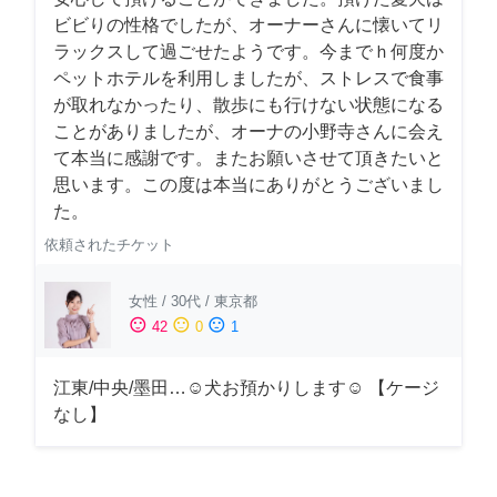
ビビりの性格でしたが、オーナーさんに懐いてリ
ラックスして過ごせたようです。今までｈ何度か
ペットホテルを利用しましたが、ストレスで食事
が取れなかったり、散歩にも行けない状態になる
ことがありましたが、オーナの小野寺さんに会え
て本当に感謝です。またお願いさせて頂きたいと
思います。この度は本当にありがとうございまし
た。
依頼されたチケット
女性
/
30代
/
東京都
sentiment_satisfied
sentiment_neutral
sentiment_dissatisfied
42
0
1
江東/中央/墨田…☺︎犬お預かりします☺︎ 【ケージ
なし】