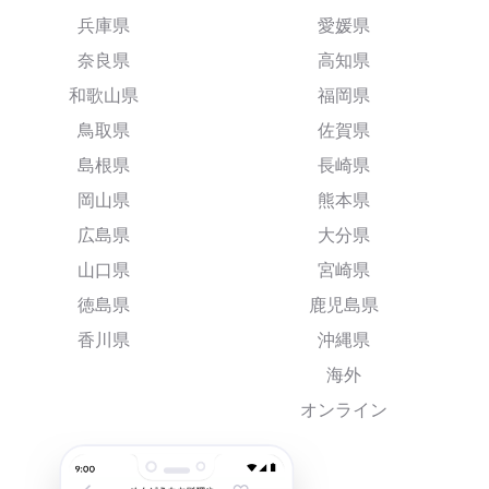
兵庫県
愛媛県
奈良県
高知県
和歌山県
福岡県
鳥取県
佐賀県
島根県
長崎県
岡山県
熊本県
広島県
大分県
山口県
宮崎県
徳島県
鹿児島県
香川県
沖縄県
海外
オンライン