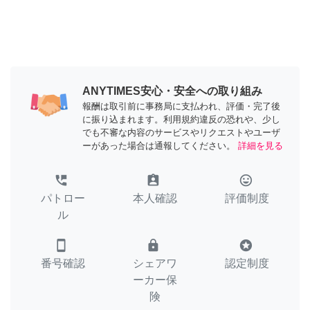
ANYTIMES安心・安全への取り組み
報酬は取引前に事務局に支払われ、評価・完了後
に振り込まれます。利用規約違反の恐れや、少し
でも不審な内容のサービスやリクエストやユーザ
ーがあった場合は通報してください。
詳細を見る
perm_phone_msg
assignment_ind
tag_faces
パトロー
本人確認
評価制度
ル
smartphone
lock
stars
番号確認
シェアワ
認定制度
ーカー保
険