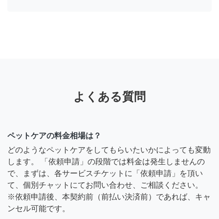
よくある質問
ペットケアの料金相場は？
どのようなペットケアをしてもらいたいかによっても変動
します。 「依頼申請」の段階では料金は発生しませんの
で、まずは、各サービスチケットに「依頼申請」を頂い
て、個別チャットにてお問い合わせ、ご相談ください。
※依頼申請後、本契約前（前払い決済前）であれば、キャ
ンセル可能です。