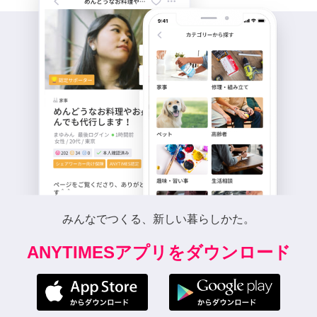
みんなでつくる、新しい暮らしかた。
ANYTIMESアプリをダウンロード